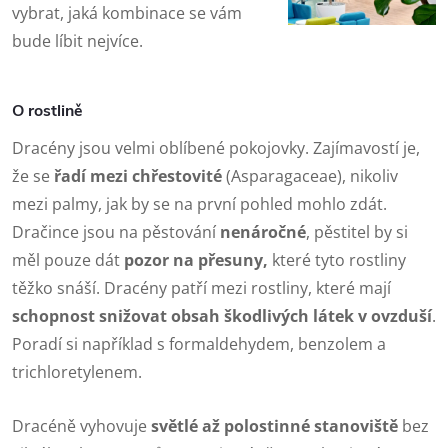
vybrat, jaká kombinace se vám
bude líbit nejvíce.
O rostlině
Dracény jsou velmi oblíbené pokojovky. Zajímavostí je,
že se
řadí mezi chřestovité
(Asparagaceae), nikoliv
mezi palmy, jak by se na první pohled mohlo zdát.
Dračince jsou na pěstování
nenáročné
, pěstitel by si
měl pouze dát
pozor na přesuny,
které tyto rostliny
těžko snáší. Dracény patří mezi rostliny, které mají
schopnost snižovat obsah škodlivých látek v ovzduší
.
Poradí si například s formaldehydem, benzolem a
trichloretylenem.
Dracéně vyhovuje
světlé až polostinné stanoviště
bez