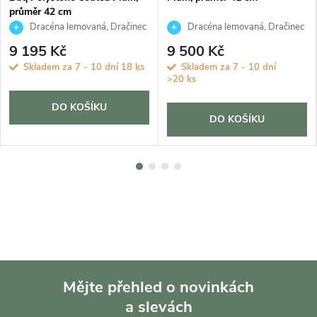
průměr 42 cm
Dracéna lemovaná, Dračinec
Dracéna lemovaná, Dračinec
9 195 Kč
9 500 Kč
Skladem za 7 - 10 dní
18 ks
Skladem za 7 - 10 dní
>20 ks
DO KOŠÍKU
DO KOŠÍKU
Mějte přehled o novinkách
a slevách