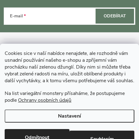
Z
á
E-mail
ODEBÍRAT
p
a
INFORMACE O NÁKUPU
Cookies sice v naší nabídce nenajdete, ale rozhodně vám
t
usnadní používání našeho e-shopu a zpříjemní vám
MOHLO BY VÁS ZAJÍMAT
procházku naší zelenou džunglí. Díky nim si můžete třeba
vybrat zelené radosti na míru, uložit oblíbené produkty i
í
další vychytávky, a k tomu všemu potřebujeme váš souhlas.
O GARDNERS
Na list variegátní monstery přísaháme, že postupujeme
podle
Ochrany osobních údajů
Gardners Design - Projekt, realizace a údržba zahrad a interiérů
Nastavení
Copyright 2026
Gardners-eshop.cz
. Všechna práva vyhrazena.
Upravit
nastavení cookies
Odmítnout