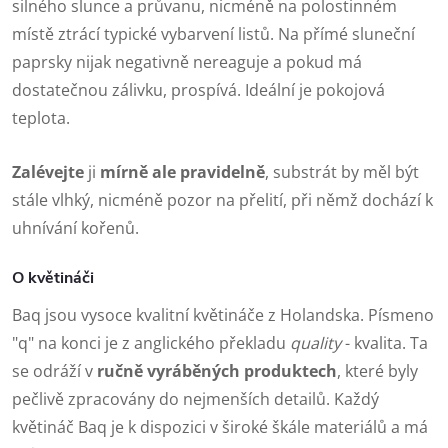
silného slunce a průvanu, nicméně na polostinném
místě ztrácí typické vybarvení listů. Na přímé sluneční
paprsky nijak negativně nereaguje a pokud má
dostatečnou zálivku, prospívá. Ideální je pokojová
teplota.
Zalévejte
ji
mírně ale pravidelně
, substrát by měl být
stále vlhký, nicméně pozor na přelití, při němž dochází k
uhnívání kořenů.
O květináči
Baq jsou vysoce kvalitní květináče z Holandska. Písmeno
"q" na konci je z anglického překladu
quality
- kvalita. Ta
se odráží v
ručně vyráběných produktech
, které byly
pečlivě zpracovány do nejmenších detailů. Každý
květináč Baq je k dispozici v široké škále materiálů a má