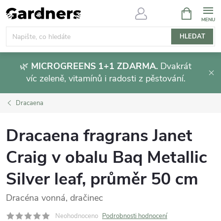
Přejít
NÁKUPNÍ
KOŠÍK
na
obsah
HLEDAT
🌿
MICROGREENS 1+1 ZDARMA.
Dvakrát
víc zeleně, vitamínů i radosti z pěstování.
Dracaena
Dracaena fragrans Janet
Craig v obalu Baq Metallic
Silver leaf, průměr 50 cm
Dracéna vonná, dračinec
Neohodnoceno
Podrobnosti hodnocení