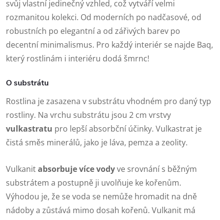
svůj vlastní jedinečný vzhled, což vytváří velmi
rozmanitou kolekci. Od moderních po nadčasové, od
robustních po elegantní a od zářivých barev po
decentní minimalismus. Pro každý interiér se najde Baq,
který rostlinám i interiéru dodá šmrnc!
O substrátu
Rostlina je zasazena v substrátu vhodném pro daný typ
rostliny. Na vrchu substrátu jsou 2 cm vrstvy
vulkastratu
pro lepší absorbční účinky. Vulkastrat je
čistá směs minerálů, jako je láva, pemza a zeolity.
Vulkanit
absorbuje více vody
ve srovnání s běžným
substrátem a postupně ji uvolňuje ke kořenům.
Výhodou je, že se voda se nemůže hromadit na dně
nádoby a zůstává mimo dosah kořenů. Vulkanit má