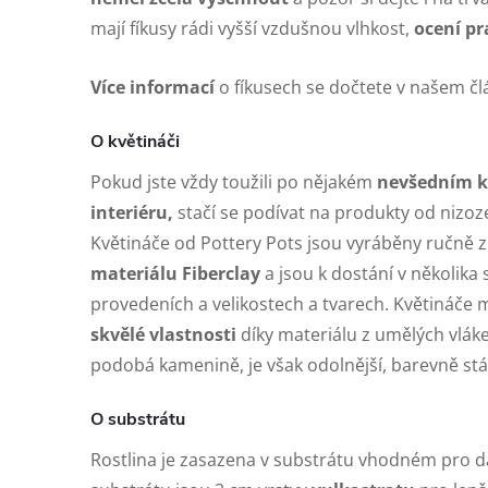
mají fíkusy rádi vyšší vzdušnou vlhkost,
ocení pr
Více informací
o fíkusech se dočtete v našem č
O květináči
Pokud jste vždy toužili po nějakém
nevšedním kv
interiéru,
stačí se podívat na produkty od nizo
Květináče od Pottery Pots jsou vyráběny ručně 
materiálu Fiberclay
a jsou k dostání v několika
provedeních a velikostech a tvarech. Květináče 
skvělé vlastnosti
díky materiálu z umělých vlák
podobá kamenině, je však odolnější, barevně st
O substrátu
Rostlina je zasazena v substrátu vhodném pro da