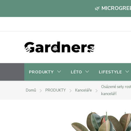
Přejít
🌿
MICROGREE
na
obsah
PRODUKTY
LÉTO
LIFESTYLE
Osázené sety rost
Domů
PRODUKTY
Kanceláře
kanceláří