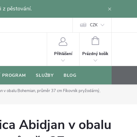
i z pěstování.
CZK
NÁKUPNÍ
KOŠÍK
Prázdný košík
Přihlášení
Í PROGRAM
SLUŽBY
BLOG
djan v obalu Bohemian, průměr 37 cm
Fíkovník pryžodárný,
tica Abidjan v obalu