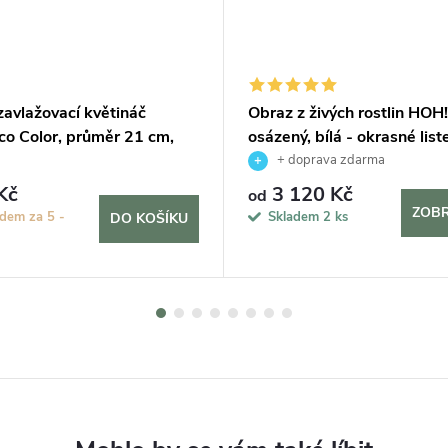
avlažovací květináč
Obraz z živých rostlin HOH
co Color, průměr 21 cm,
osázený, bílá - okrasné lis
+ doprava zdarma
Kč
3 120 Kč
od
ZOBR
dem za 5 -
Skladem
2 ks
DO KOŠÍKU