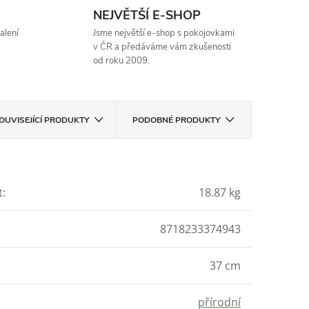
NEJVĚTŠÍ E-SHOP
alení
Jsme největší e-shop s pokojovkami
v ČR a předáváme vám zkušenosti
od roku 2009.
OUVISEJÍCÍ PRODUKTY
PODOBNÉ PRODUKTY
t
:
18.87 kg
8718233374943
37 cm
přírodní