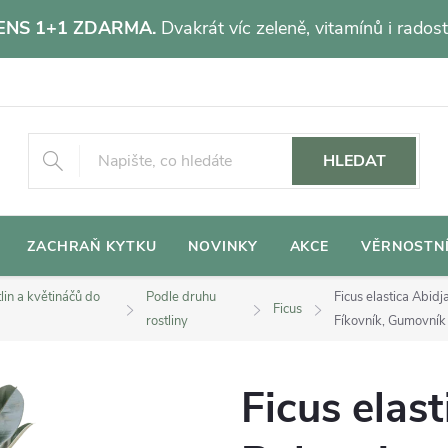
NS 1+1 ZDARMA.
Dvakrát víc zeleně, vitamínů i radost
HLEDAT
ZACHRAŇ KYTKU
NOVINKY
AKCE
VĚRNOSTN
lin a květináčů do
Podle druhu
Ficus elastica Abi
Ficus
rostliny
Fíkovník, Gumovník
Ficus elas