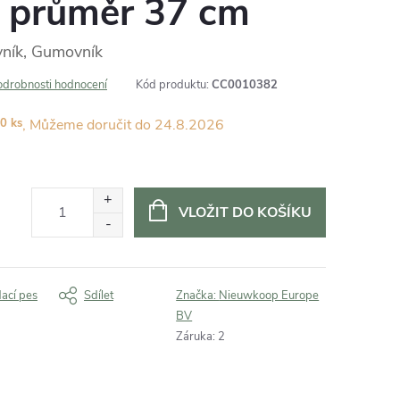
 průměr 37 cm
vník, Gumovník
odrobnosti hodnocení
Kód produktu:
CC0010382
0 ks
24.8.2026
VLOŽIT DO KOŠÍKU
dací pes
Sdílet
Značka:
Nieuwkoop Europe
BV
Záruka
:
2