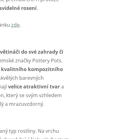
avidelné rosení
.
lánku
zde
.
ětináči do své zahrady či
zemské značky Pottery Pots.
z
kvalitního kompozitního
 skvělých barevných
mají
velice atraktivní tvar
a
en, který se svým vzhledem
álý a mrazuvzdorný.
ný typ rostliny. Na vrchu