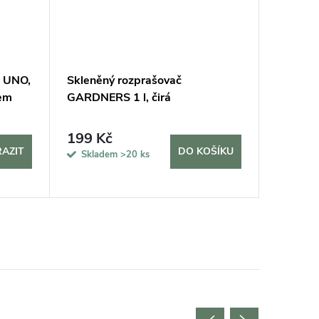
! UNO,
Skleněný rozprašovač
Mechov
tem
GARDNERS 1 l, čirá
kombino
plochým
199 Kč
11 40
AZIT
DO KOŠÍKU
Skladem
>20 ks
Sklade
5 dní