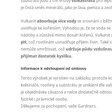
substrátu jsou 2 cm vrstvy
vulkastratu
pro lepš
je čistá směs minerálů, jako je láva, pemza a zeol
Vulkanit
absorbuje více vody
ve srovnání s běž
uvolňuje ke kořenům. Výhodou je, že se voda s
nádoby a zůstává mimo dosah kořenů. Vulkanit
pH,
což rostlinám usnadňuje příjem živin. Také s
nemůže smršťovat, což
udržuje půdu vzdušno
přijímat dostatek kyslíku.
Informace k odstoupení od smlouvy
Tento výrobek je vyroben na zakázku, protože 
květináče, rostliny a substrátu je unikátní dle v
je objednávka závazná a nelze dodatečně odstou
fyzické i právnické osoby.
Děkujeme za pochopení, vaše Gardners.