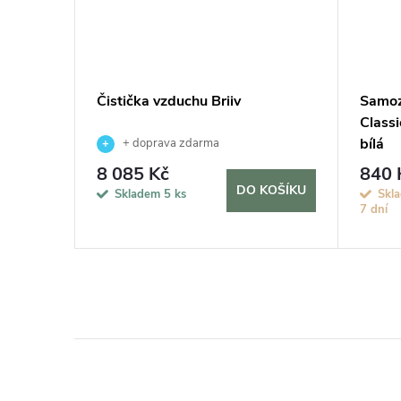
vač MAX,
Čistička vzduchu Briiv
Samoz
Classi
bílá
+ doprava zdarma
8 085 Kč
840 
KOŠÍKU
DO KOŠÍKU
Skladem
5 ks
Skla
7 dní