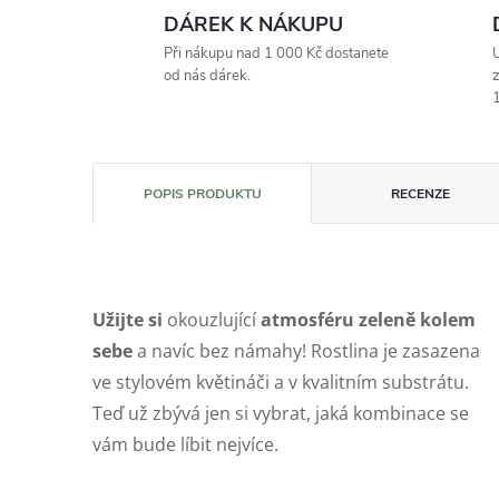
DÁREK K NÁKUPU
Při nákupu nad 1 000 Kč dostanete
U
od nás dárek.
z
1
POPIS PRODUKTU
RECENZE
Užijte si
okouzlující
atmosféru zeleně kolem
sebe
a navíc bez námahy! Rostlina je zasazena
ve stylovém květináči a v kvalitním substrátu.
Teď už zbývá jen si vybrat, jaká kombinace se
vám bude líbit nejvíce.