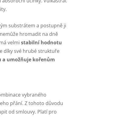
í absorbční účinky. Vulkastrat
ity.
ným substrátem a postupně ji
e nemůže hromadit na dně
 má velmi
stabilní hodnotu
e díky své hrubé struktuře
u a umožňuje kořenům
kombinace vybraného
ašeho přání. Z tohoto důvodu
pit od smlouvy. Platí pro