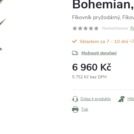
Bohemian,
Fíkovník pryžodárný, Fíko
Neohodnoceno
P
Skladem za 7 - 10 dní
>2
Možnosti doručení
6 960 Kč
5 752 Kč bez DPH
Měrná
cena:
Dotaz k produktu
Hlí
Tisk