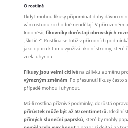
O rostlině
I když mohou fíkusy připomínat doby dávno minu
vám ostudu rozhodně neudělají. V přirozeném pro
Indonésii,
fíkovníky dorůstají obrovských roz
„škrtiče“. Rostlina se totiž v přírodních podmínk
jako oporu k tomu využívá okolní stromy, které
zcela uhynou.
Fíkusy jsou velmi citlivé
na zálivku a změnu pro
výrazným změnám
. Po přesunutí fíkusy často s
případě mohou i uhynout.
Má-li rostlina příznivé podmínky, dorůstá opra
přírůstek může být až 50 centimetrů.
Ideální s
přímých sluneční paprsků
, které by mohly popá
neměl zcela vyschnout
a pozor si dejte i na tr