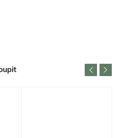
oupit
Vyrobeno