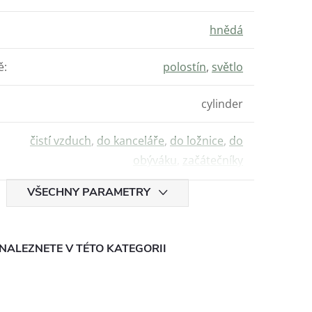
hnědá
ě
:
polostín
,
světlo
cylinder
čistí vzduch
,
do kanceláře
,
do ložnice
,
do
obýváku
,
začátečníky
VŠECHNY PARAMETRY
NALEZNETE V TÉTO KATEGORII