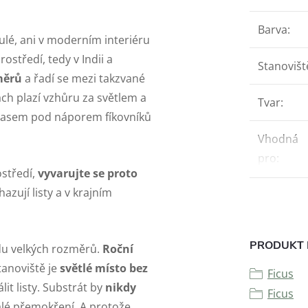
Barva
:
lé, ani v moderním interiéru
středí, tedy v Indii a
Stanovišt
měrů
a řadí se mezi takzvané
ách plazí vzhůru za světlem a
Tvar
:
 časem pod náporem fíkovníků
Vhodná
pro
:
středí,
vyvarujte se proto
hazují listy a v krajním
PRODUKT 
vdu velkých rozměrů.
Roční
tanoviště je
světlé místo bez
Ficus
lit listy. Substrát by
nikdy
Ficus
valé přemokření. A protože