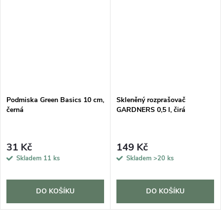
DARMA
Podmiska Green Basics 10 cm,
Skleněný rozprašovač
černá
GARDNERS 0,5 l, čirá
31 Kč
149 Kč
Skladem
11 ks
Skladem
>20 ks
DO KOŠÍKU
DO KOŠÍKU