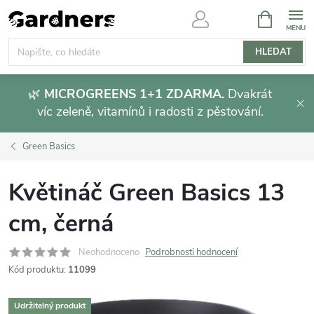
Přejít
NÁKUPNÍ
KOŠÍK
na
obsah
HLEDAT
🌿
MICROGREENS 1+1 ZDARMA.
Dvakrát
víc zeleně, vitamínů i radosti z pěstování.
Green Basics
Květináč Green Basics 13
cm, černá
Neohodnoceno
Podrobnosti hodnocení
Kód produktu:
11099
Udržitelný produkt