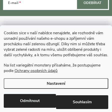
á
E-mail
ODEBÍRAT
p
a
INFORMACE O NÁKUPU
Cookies sice v naší nabídce nenajdete, ale rozhodně vám
t
usnadní používání našeho e-shopu a zpříjemní vám
MOHLO BY VÁS ZAJÍMAT
procházku naší zelenou džunglí. Díky nim si můžete třeba
vybrat zelené radosti na míru, uložit oblíbené produkty i
í
další vychytávky, a k tomu všemu potřebujeme váš souhlas.
O GARDNERS
Na list variegátní monstery přísaháme, že postupujeme
podle
Ochrany osobních údajů
Gardners Design - Projekt, realizace a údržba zahrad a interiérů
Nastavení
Copyright 2026
Gardners-eshop.cz
. Všechna práva vyhrazena.
Upravit
nastavení cookies
Odmítnout
Souhlasím
Vytvořil Shoptet Premium