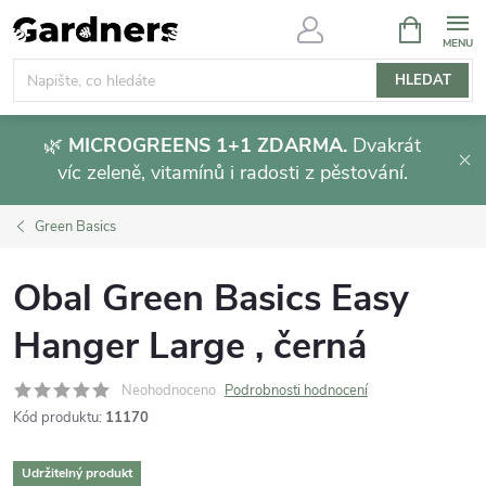
Přejít
NÁKUPNÍ
KOŠÍK
na
obsah
HLEDAT
🌿
MICROGREENS 1+1 ZDARMA.
Dvakrát
víc zeleně, vitamínů i radosti z pěstování.
Green Basics
Obal Green Basics Easy
Hanger Large , černá
Neohodnoceno
Podrobnosti hodnocení
Kód produktu:
11170
Udržitelný produkt