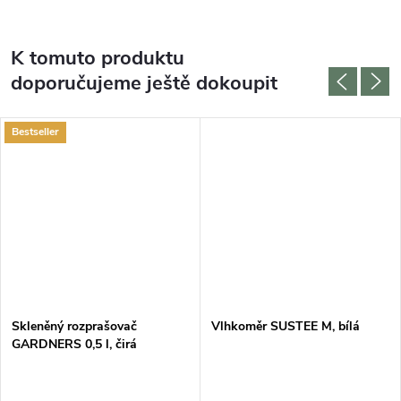
K tomuto produktu
doporučujeme ještě dokoupit
Bestseller
DARMA
Skleněný rozprašovač
Vlhkoměr SUSTEE M, bílá
GARDNERS 0,5 l, čirá