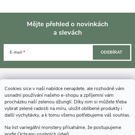
Mějte přehled o novinkách
a slevách
Z
á
E-mail
ODEBÍRAT
p
a
INFORMACE O NÁKUPU
Cookies sice v naší nabídce nenajdete, ale rozhodně vám
t
usnadní používání našeho e-shopu a zpříjemní vám
MOHLO BY VÁS ZAJÍMAT
procházku naší zelenou džunglí. Díky nim si můžete třeba
vybrat zelené radosti na míru, uložit oblíbené produkty i
í
další vychytávky, a k tomu všemu potřebujeme váš souhlas.
O GARDNERS
Na list variegátní monstery přísaháme, že postupujeme
podle
Ochrany osobních údajů
Gardners Design - Projekt, realizace a údržba zahrad a interiérů