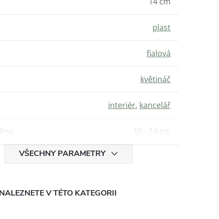
14 cm
plast
fialová
květináč
interiér
,
kancelář
ěru
:
10 - 14 cm
VŠECHNY PARAMETRY
NALEZNETE V TÉTO KATEGORII