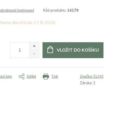
odrobnosti hodnocení
Kód produktu:
14179
17.8.2026
VLOŽIT DO KOŠÍKU
dací pes
Sdílet
Tisk
Značka:
ELHO
Záruka
:
2