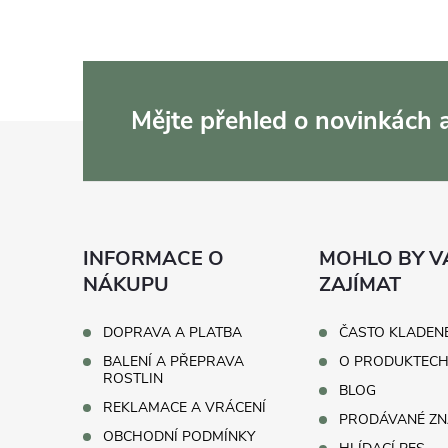
Mějte přehled o novinkách
Z
á
p
INFORMACE O
MOHLO BY V
a
NÁKUPU
ZAJÍMAT
t
DOPRAVA A PLATBA
ČASTO KLADEN
BALENÍ A PŘEPRAVA
O PRODUKTEC
í
ROSTLIN
BLOG
REKLAMACE A VRÁCENÍ
PRODÁVANÉ ZN
OBCHODNÍ PODMÍNKY