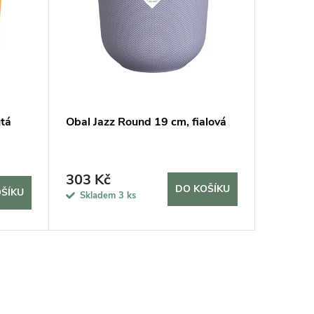
utá
Obal Jazz Round 19 cm, fialová
Obal Ja
420 K
303 Kč
DO KOŠÍKU
ŠÍKU
Sklade
Skladem
3 ks
5 dní