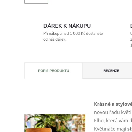
DÁREK K NÁKUPU
Při nákupu nad 1 000 Kč dostanete
U
od nás dárek.
z
1
POPIS PRODUKTU
RECENZE
Krásné a stylové
novou řadu květi
Elho, která vám d
Květináče mají
s