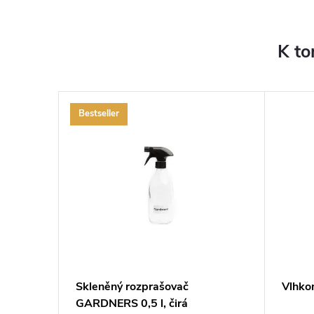
K to
Bestseller
ZDARMA
ZDARMA
Skleněný rozprašovač
Vlhko
GARDNERS 0,5 l, čirá