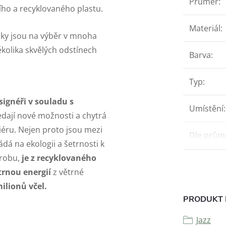
Průměr
:
ího a recyklovaného plastu.
Materiál
:
sky jsou na výběr v mnoha
ěkolika skvělých odstínech
Barva
:
Typ
:
signéři v souladu s
Umístění
:
dají nové možnosti a chytrá
riéru. Nejen proto jsou mezi
Dle prům
ádá na ekologii a šetrnosti k
ýrobu,
je z recyklovaného
trnou energií
z větrné
ilionů včel.
PRODUKT 
Jazz