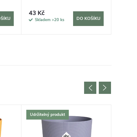
43 Kč
315 K
ŠÍKU
DO KOŠÍKU
Skladem
>20 ks
Sklad
Udržitelný produkt
Udržitel