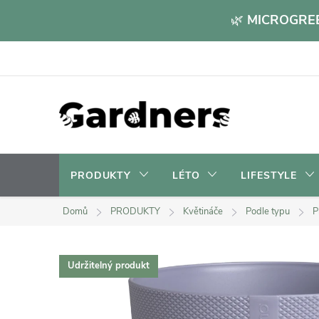
Přejít
🌿
MICROGREE
na
obsah
PRODUKTY
LÉTO
LIFESTYLE
Domů
PRODUKTY
Květináče
Podle typu
P
Udržitelný produkt