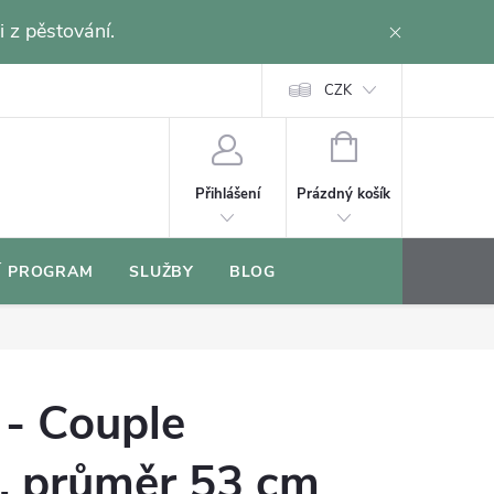
i z pěstování.
CZK
NÁKUPNÍ
KOŠÍK
Prázdný košík
Přihlášení
Í PROGRAM
SLUŽBY
BLOG
 - Couple
e, průměr 53 cm