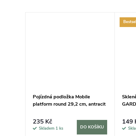
Bestsel
cm a 2
Pojízdná podložka Mobile
Sklen
lení
platform round 29,2 cm, antracit
GARDN
235 Kč
149 
KOŠÍKU
DO KOŠÍKU
Skladem
1 ks
Skl