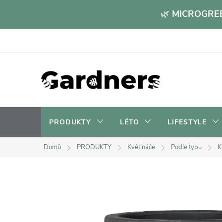
Přejít
🌿
MICROGREE
na
obsah
PRODUKTY
LÉTO
LIFESTYLE
Domů
PRODUKTY
Květináče
Podle typu
K