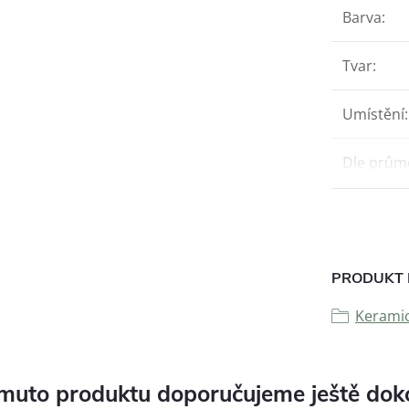
Barva
:
Tvar
:
Umístění
:
Dle prům
PRODUKT 
Keramic
muto produktu doporučujeme ještě dok