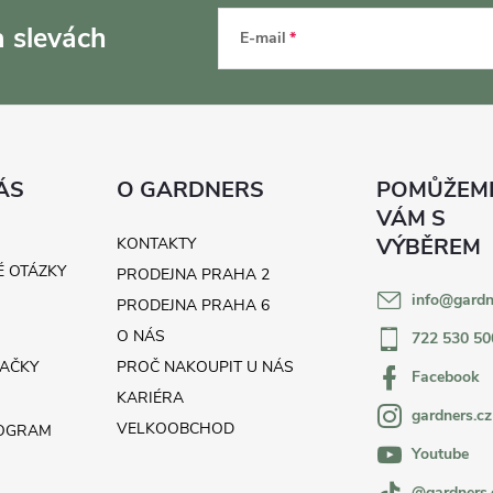
a slevách
E-mail
ÁS
O GARDNERS
KONTAKTY
É OTÁZKY
PRODEJNA PRAHA 2
info
@
gardn
H
PRODEJNA PRAHA 6
O NÁS
722 530 50
AČKY
PROČ NAKOUPIT U NÁS
Facebook
KARIÉRA
gardners.cz
VELKOOBCHOD
ROGRAM
Youtube
@gardners.