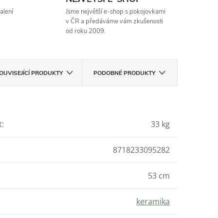
alení
Jsme největší e-shop s pokojovkami
v ČR a předáváme vám zkušenosti
od roku 2009.
OUVISEJÍCÍ PRODUKTY
PODOBNÉ PRODUKTY
t
:
33 kg
8718233095282
53 cm
keramika