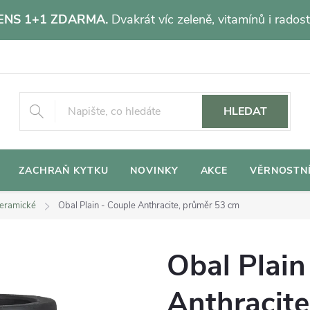
NS 1+1 ZDARMA.
Dvakrát víc zeleně, vitamínů i radost
HLEDAT
ZACHRAŇ KYTKU
NOVINKY
AKCE
VĚRNOSTN
eramické
Obal Plain - Couple Anthracite, průměr 53 cm
Obal Plain
Anthracit