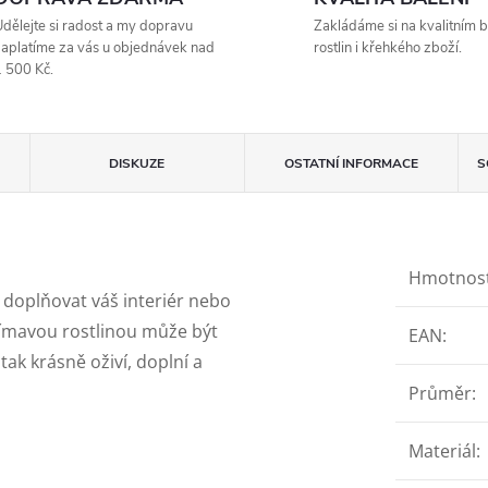
dělejte si radost a my dopravu
Zakládáme si na kvalitním b
aplatíme za vás u objednávek nad
rostlin i křehkého zboží.
 500 Kč.
DISKUZE
OSTATNÍ INFORMACE
S
Hmotnos
e doplňovat váš interiér nebo
jímavou rostlinou může být
EAN
:
tak krásně oživí, doplní a
Průměr
:
Materiál
: