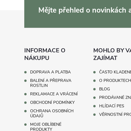
Mějte přehled o novinkách
Z
á
p
INFORMACE O
MOHLO BY V
a
NÁKUPU
ZAJÍMAT
t
DOPRAVA A PLATBA
ČASTO KLADEN
BALENÍ A PŘEPRAVA
O PRODUKTEC
í
ROSTLIN
BLOG
REKLAMACE A VRÁCENÍ
PRODÁVANÉ ZN
OBCHODNÍ PODMÍNKY
HLÍDACÍ PES
OCHRANA OSOBNÍCH
VĚRNOSTNÍ P
ÚDAJŮ
MOJE OBLÍBENÉ
PRODUKTY