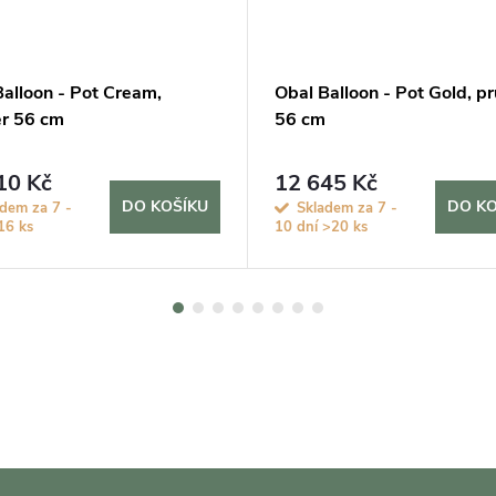
Balloon - Pot Cream,
Obal Balloon - Pot Gold, p
r 56 cm
56 cm
10 Kč
12 645 Kč
DO KOŠÍKU
DO KO
dem za 7 -
Skladem za 7 -
16 ks
10 dní
>20 ks