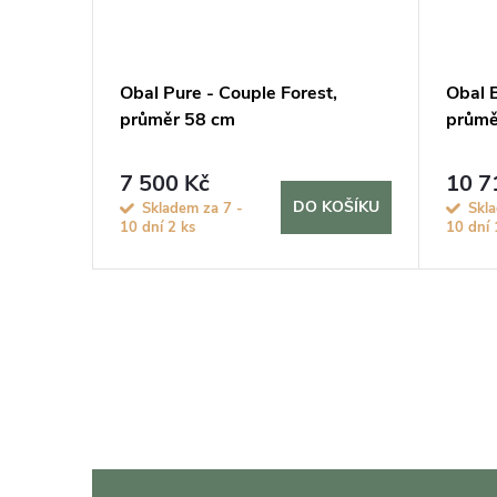
nder
Obal Pure - Couple Forest,
Obal 
průměr 58 cm
průmě
7 500 Kč
10 7
KOŠÍKU
DO KOŠÍKU
Skladem za 7 -
Skla
10 dní
2 ks
10 dní