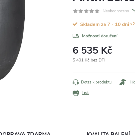
Neohodnoceno
P
Skladem za 7 - 10 dní
>2
Možnosti doručení
6 535 Kč
5 401 Kč bez DPH
Měrná
cena:
Dotaz k produktu
Hlí
Tisk
DOPRAVA ZDARMA
KVALITA BALENÍ