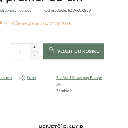
odrobnosti hodnocení
Kód produktu:
6ZWKCX530
0 ks
24.8.2026
VLOŽIT DO KOŠÍKU
dací pes
Sdílet
Značka:
Nieuwkoop Europe
BV
Záruka
:
2
NEJVĚTŠÍ E-SHOP