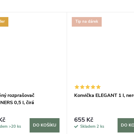
ler
Tip na dárek
ěný rozprašovač
Konvička ELEGANT 1 l, ne
ERS 0,5 l, čirá
Kč
655 Kč
DO KOŠÍKU
DO KO
adem
>20 ks
Skladem
2 ks