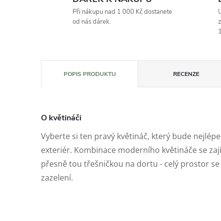
Při nákupu nad 1 000 Kč dostanete
U
od nás dárek.
z
1
POPIS PRODUKTU
RECENZE
O květináči
Vyberte si ten pravý květináč, který bude nejlép
exteriér. Kombinace moderního květináče se za
přesně tou třešničkou na dortu - celý prostor se 
zazelení.