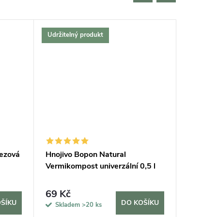
Udržitelný produkt
Český vý
Bestselle
Tip na d
Udržitel
rezová
Hnojivo Bopon Natural
Podložk
Vermikompost univerzální 0,5 l
69 Kč
420 K
ŠÍKU
DO KOŠÍKU
Skladem
>20 ks
Sklad