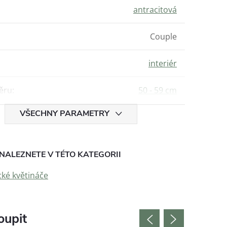
antracitová
Couple
interiér
ěru
:
50 - 59 cm
VŠECHNY PARAMETRY
NALEZNETE V TÉTO KATEGORII
ké květináče
oupit