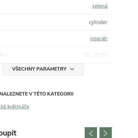
zelená
cylinder
interiér
ěru
:
20 - 29 cm
VŠECHNY PARAMETRY
NALEZNETE V TÉTO KATEGORII
ké květináče
oupit