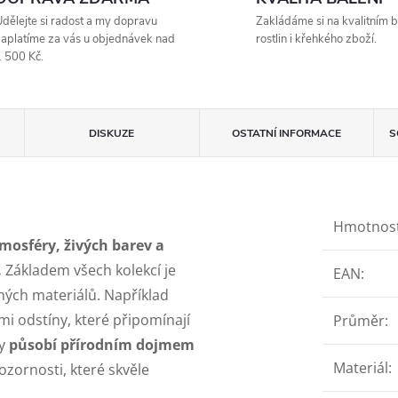
dělejte si radost a my dopravu
Zakládáme si na kvalitním b
aplatíme za vás u objednávek nad
rostlin i křehkého zboží.
 500 Kč.
DISKUZE
OSTATNÍ INFORMACE
S
Hmotnos
osféry, živých barev a
.
Základem všech kolekcí je
EAN
:
ých materiálů. Například
mi odstíny, které připomínají
Průměr
:
ky
působí přírodním dojmem
Materiál
:
zornosti, které skvěle