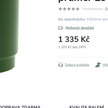
Neohodnoceno
P
Na objednávku
Možnosti doručení
1 335 Kč
1 103 Kč bez DPH
Měrná
cena:
Dotaz k produktu
Hlí
DOPRAVA ZDARMA
KVALITA BALENÍ