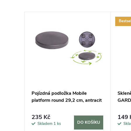
Bestsel
cm a 2
Pojízdná podložka Mobile
Sklen
lení
platform round 29,2 cm, antracit
GARDN
235 Kč
149 
KOŠÍKU
DO KOŠÍKU
Skladem
1 ks
Skl