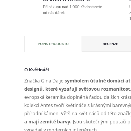
Při nákupu nad 1 000 Kč dostanete
U
od nás dárek.
z
1
POPIS PRODUKTU
RECENZE
O Květináči
Značka Gina Da je
symbolem útulné domácí atm
designů, které vyzařují světovou rozmanitost
evropská keramika doplněná řadou dalších krásn
kolekci Antes tvoří květináče s krásnými barevný
přírodní kámen. Většina květináčů od této znač
a mají zemité barvy.
Jsou skutečnými poutači po
vypadají v moderních interiérech.