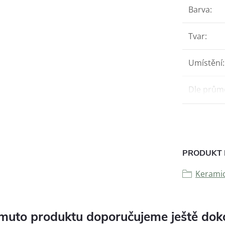
Barva
:
Tvar
:
Umístění
:
Dle prům
PRODUKT 
Keramic
muto produktu doporučujeme ještě dok