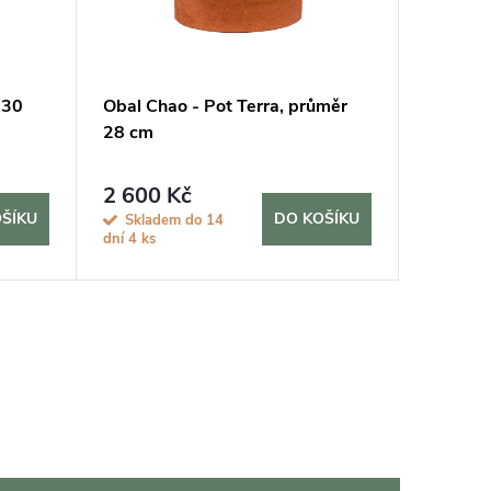
 30
Obal Chao - Pot Terra, průměr
Obal Ba
28 cm
průměr
2 600 Kč
3 390
ŠÍKU
DO KOŠÍKU
Skladem do 14
Sklad
dní
4 ks
dní
10 ks