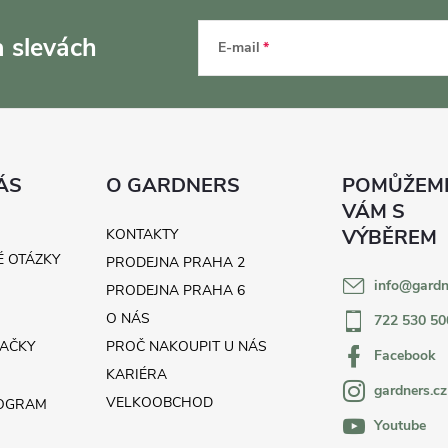
a slevách
E-mail
ÁS
O GARDNERS
KONTAKTY
É OTÁZKY
PRODEJNA PRAHA 2
info
@
gardn
H
PRODEJNA PRAHA 6
O NÁS
722 530 50
AČKY
PROČ NAKOUPIT U NÁS
Facebook
KARIÉRA
gardners.cz
VELKOOBCHOD
ROGRAM
Youtube