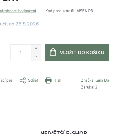
odrobnosti hodnocení
Kód produktu:
6LIMSENO3
26.8.2026
VLOŽIT DO KOŠÍKU
dací pes
Sdílet
Tisk
Značka:
Gina Da
Záruka
:
2
NEJVĚTŠÍ E-SHOP