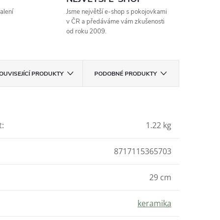
alení
Jsme největší e-shop s pokojovkami
v ČR a předáváme vám zkušenosti
od roku 2009.
OUVISEJÍCÍ PRODUKTY
PODOBNÉ PRODUKTY
t
:
1.22 kg
8717115365703
29 cm
keramika