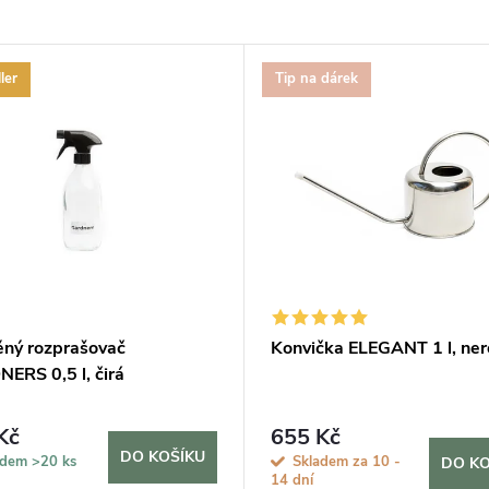
ler
Tip na dárek
ěný rozprašovač
Konvička ELEGANT 1 l, ne
ERS 0,5 l, čirá
Kč
655 Kč
DO KOŠÍKU
adem
>20 ks
Skladem za 10 -
DO KO
14 dní