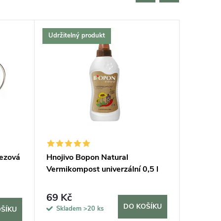
Udržitelný produkt
Český vý
Bestselle
Tip na d
Udržitel
rezová
Hnojivo Bopon Natural
Podložk
Vermikompost univerzální 0,5 l
69 Kč
420 K
DO KOŠÍKU
Skladem
>20 ks
Sklad
ŠÍKU