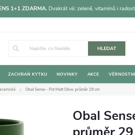
NS 1+1 ZDARMA.
Dvakrát víc zeleně, vitamínů i radost
HLEDAT
ZACHRAŇ KYTKU
NOVINKY
AKCE
VĚRNOSTN
eramické
Obal Sense - Pot Matt Olive, průměr 29 cm
Obal Sense
průměr 29