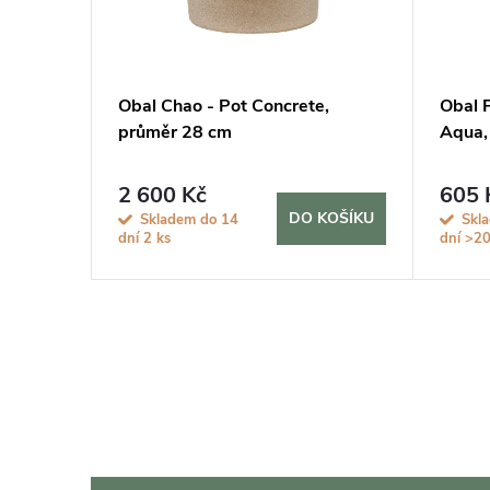
et 2
Obal Chao - Pot Concrete,
Obal P
průměr 28 cm
Aqua,
2 600 Kč
605 
KOŠÍKU
DO KOŠÍKU
Skladem do 14
Skl
dní
2 ks
dní
>20