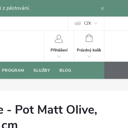
i z pěstování.
CZK
NÁKUPNÍ
KOŠÍK
Prázdný košík
Přihlášení
Í PROGRAM
SLUŽBY
BLOG
 - Pot Matt Olive,
 cm