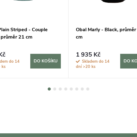
lain Striped - Couple
Obal Marly - Black, průměr
 průměr 21 cm
cm
Kč
1 935 Kč
DO KOŠÍKU
DO KO
adem do 14
Skladem do 14
 ks
dní
>20 ks