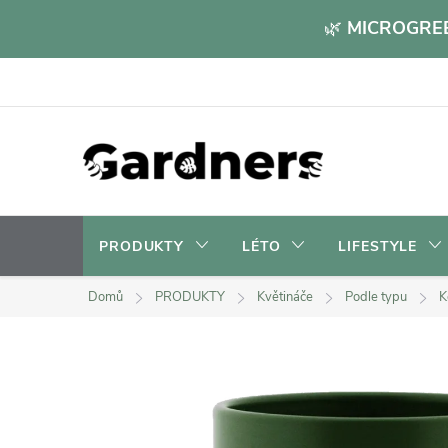
Přejít
🌿
MICROGREE
na
obsah
PRODUKTY
LÉTO
LIFESTYLE
Domů
PRODUKTY
Květináče
Podle typu
K