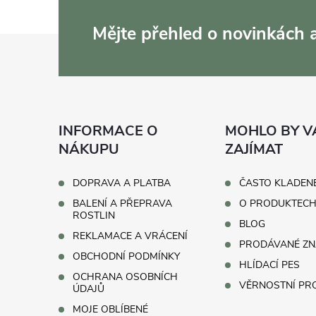
Mějte přehled o novinkách
Z
á
p
INFORMACE O
MOHLO BY V
a
NÁKUPU
ZAJÍMAT
t
DOPRAVA A PLATBA
ČASTO KLADEN
BALENÍ A PŘEPRAVA
O PRODUKTEC
í
ROSTLIN
BLOG
REKLAMACE A VRÁCENÍ
PRODÁVANÉ ZN
OBCHODNÍ PODMÍNKY
HLÍDACÍ PES
OCHRANA OSOBNÍCH
VĚRNOSTNÍ P
ÚDAJŮ
MOJE OBLÍBENÉ