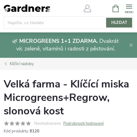
Přejít
NÁKUPNÍ
KOŠÍK
na
obsah
HLEDAT
🌿
MICROGREENS 1+1 ZDARMA.
Dvakrát
víc zeleně, vitamínů i radosti z pěstování.
Klíčící nádoby
Velká farma - Klíčící miska
Microgreens+Regrow,
slonová kost
Neohodnoceno
Podrobnosti hodnocení
Kód produktu:
8120