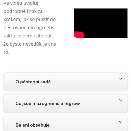
Ve videu uvidíte
podrobně krok za
krokem, jak se pustit do
pěstování microgreens,
takže se nemusíte bát,
že byste nevěděli, jak na
to.
O pěstební sadě
Co jsou microgreens a regrow
Balení obsahuje