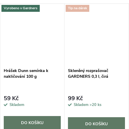
Vyrobeno v Gardners
Tip na dárek
Hrášek Dunn semínka k
Skleněný rozprašovač
nakličování 100 g
GARDNERS 0,3 l, čirá
59 Kč
99 Kč
Skladem
Skladem
>20 ks
DO KOŠÍKU
DO KOŠÍKU