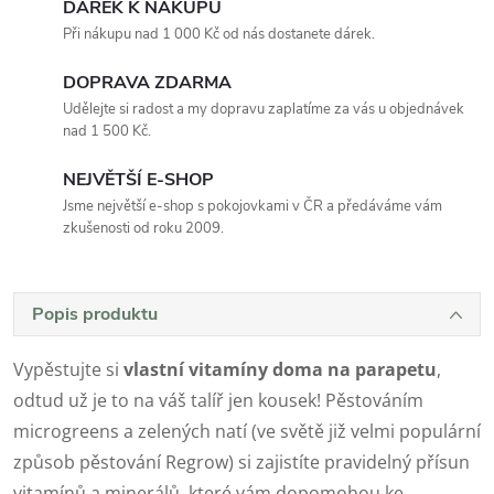
DÁREK K NÁKUPU
Při nákupu nad 1 000 Kč od nás dostanete dárek.
DOPRAVA ZDARMA
Udělejte si radost a my dopravu zaplatíme za vás u objednávek
nad 1 500 Kč.
NEJVĚTŠÍ E-SHOP
Jsme největší e-shop s pokojovkami v ČR a předáváme vám
zkušenosti od roku 2009.
Popis produktu
Vypěstujte si
vlastní vitamíny doma na parapetu
,
odtud už je to na váš talíř jen kousek! Pěstováním
microgreens a zelených natí (ve světě již velmi populární
způsob pěstování Regrow) si zajistíte pravidelný přísun
vitamínů a minerálů, které vám dopomohou ke