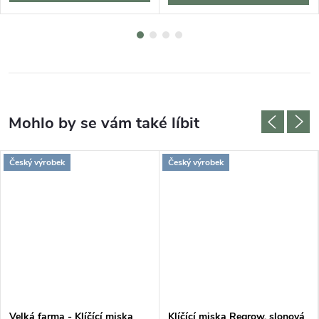
Český výrobek
Český výrobek
Velká farma - Klíčící miska
Klíčící miska Regrow, slonová