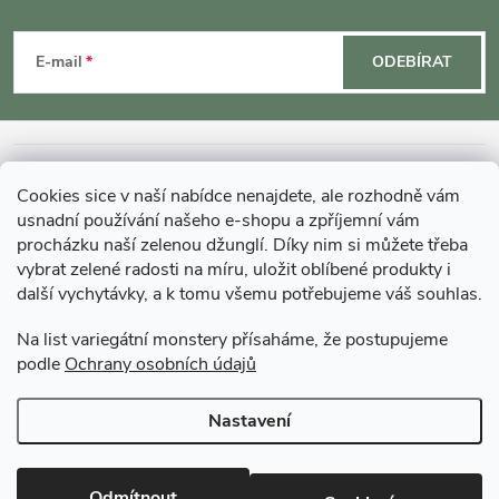
Z
á
E-mail
ODEBÍRAT
p
a
INFORMACE O NÁKUPU
Cookies sice v naší nabídce nenajdete, ale rozhodně vám
t
usnadní používání našeho e-shopu a zpříjemní vám
MOHLO BY VÁS ZAJÍMAT
procházku naší zelenou džunglí. Díky nim si můžete třeba
í
vybrat zelené radosti na míru, uložit oblíbené produkty i
další vychytávky, a k tomu všemu potřebujeme váš souhlas.
O GARDNERS
Na list variegátní monstery přísaháme, že postupujeme
podle
Ochrany osobních údajů
Gardners Design - Projekt, realizace a údržba zahrad a interiérů
Nastavení
Copyright 2026
Gardners-eshop.cz
. Všechna práva vyhrazena.
Upravit
nastavení cookies
Odmítnout