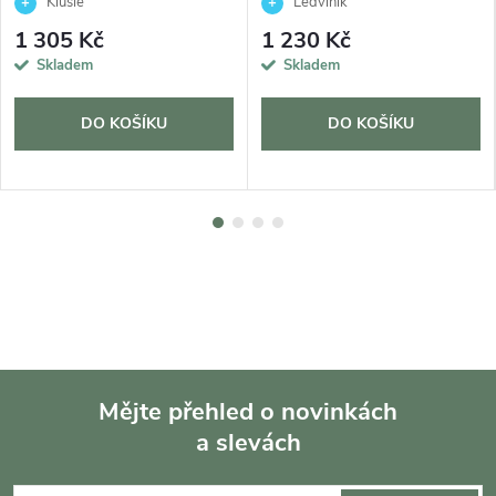
Klusie
Ledviník
1 305 Kč
1 230 Kč
Skladem
Skladem
DO KOŠÍKU
DO KOŠÍKU
Mějte přehled o novinkách
a slevách
Z