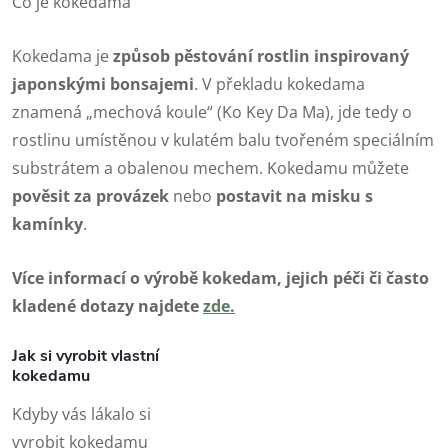
Co je kokedama
Kokedama je
způsob pěstování rostlin inspirovaný
japonskými bonsajemi
. V překladu kokedama
znamená „mechová koule“ (Ko Key Da Ma), jde tedy o
rostlinu umístěnou v kulatém balu tvořeném speciálním
substrátem a obalenou mechem. Kokedamu můžete
pověsit za
provázek
nebo
postavit na
misku
s
kamínky
.
Více informací o výrobě kokedam, jejich péči či často
kladené dotazy najdete
zde
.
Jak si vyrobit vlastní
kokedamu
Kdyby vás lákalo si
vyrobit kokedamu