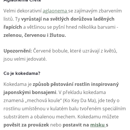
Velmi dekorativní
aglaonema
se zajímavým zbarvením
listů. Ty
vyrůstají na světlých dorůžova laděných
řapících
a většinou se pyšní hned několika barvami -
zelenou, červenou i žlutou.
Upozornění:
Červené bobule, které uzrávají z květů,
jsou velmi jedovaté.
Co je kokedama?
Kokedama je
způsob pěstování rostlin inspirovaný
japonskými bonsajemi
. V překladu kokedama
znamená „mechová koule“ (Ko Key Da Ma), jde tedy o
rostlinu umístěnou v kulatém balu tvořeném speciálním
substrátem a obalenou mechem. Kokedamu můžete
pověsit za
provázek
nebo
postavit na
misku
s