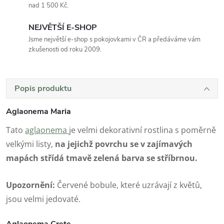
nad 1 500 Kč.
NEJVĚTŠÍ E-SHOP
Jsme největší e-shop s pokojovkami v ČR a předáváme vám
zkušenosti od roku 2009.
Popis produktu
Aglaonema Maria
Tato
aglaonema
je velmi dekorativní rostlina s poměrně
velkými listy,
na jejichž povrchu se v zajímavých
mapách střídá tmavě zelená barva se stříbrnou.
Upozornění:
Červené bobule, které uzrávají z květů,
jsou velmi jedovaté.
Aglaonema Crete