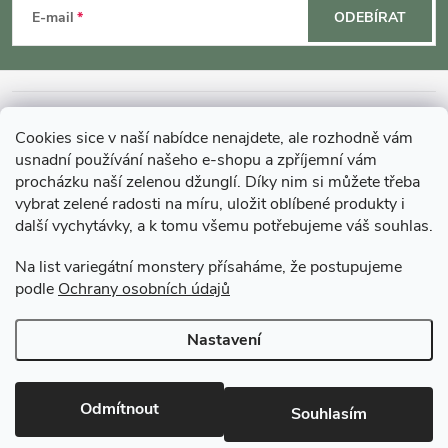
á
E-mail
ODEBÍRAT
p
a
INFORMACE O NÁKUPU
Cookies sice v naší nabídce nenajdete, ale rozhodně vám
t
usnadní používání našeho e-shopu a zpříjemní vám
MOHLO BY VÁS ZAJÍMAT
procházku naší zelenou džunglí. Díky nim si můžete třeba
vybrat zelené radosti na míru, uložit oblíbené produkty i
í
další vychytávky, a k tomu všemu potřebujeme váš souhlas.
O GARDNERS
Na list variegátní monstery přísaháme, že postupujeme
podle
Ochrany osobních údajů
Gardners Design - Projekt, realizace a údržba zahrad a interiérů
Nastavení
Copyright 2026
Gardners-eshop.cz
. Všechna práva vyhrazena.
Upravit
nastavení cookies
Odmítnout
Souhlasím
Vytvořil Shoptet Premium