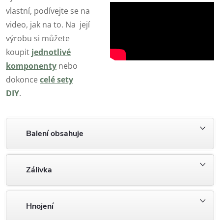
vlastní, podívejte se na
video, jak na to. Na její
výrobu si můžete
koupit
jednotlivé
komponenty
nebo
dokonce
celé sety
DIY
.
Balení obsahuje
Zálivka
Hnojení