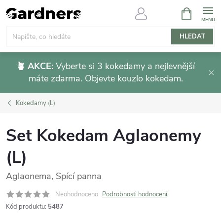
Přejít
NÁKUPNÍ
KOŠÍK
na
obsah
HLEDAT
🪴 AKCE:
Vyberte si 3 kokedamy a nejlevnější
máte zdarma. Objevte kouzlo kokedam.
Kokedamy (L)
Set Kokedam Aglaonemy
(L)
Aglaonema, Spící panna
Neohodnoceno
Podrobnosti hodnocení
Kód produktu:
5487