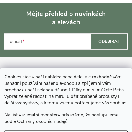
Mějte přehled o novinkách
a slevách
Z
á
E-mail
ODEBÍRAT
p
a
INFORMACE O NÁKUPU
Cookies sice v naší nabídce nenajdete, ale rozhodně vám
t
usnadní používání našeho e-shopu a zpříjemní vám
MOHLO BY VÁS ZAJÍMAT
procházku naší zelenou džunglí. Díky nim si můžete třeba
í
vybrat zelené radosti na míru, uložit oblíbené produkty i
další vychytávky, a k tomu všemu potřebujeme váš souhlas.
O GARDNERS
Na list variegátní monstery přísaháme, že postupujeme
podle
Ochrany osobních údajů
Gardners Design - Projekt, realizace a údržba zahrad a interiérů