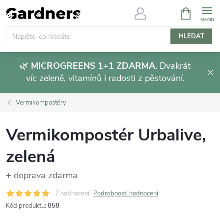
Přejít
NÁKUPNÍ
KOŠÍK
na
obsah
HLEDAT
🌿
MICROGREENS 1+1 ZDARMA.
Dvakrát
víc zeleně, vitamínů i radosti z pěstování.
Vermikompostéry
Vermikompostér Urbalive,
zelená
+ doprava zdarma
7 hodnocení
Podrobnosti hodnocení
Kód produktu:
858