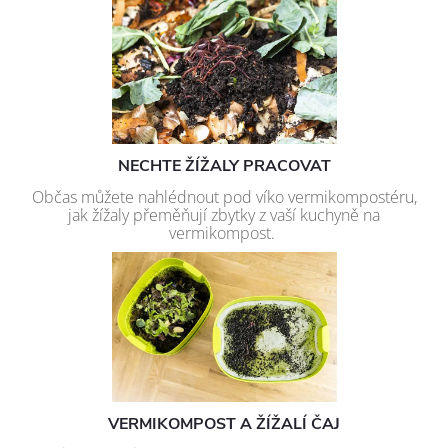
NECHTE ŽÍŽALY PRACOVAT
Občas můžete nahlédnout pod víko vermikompostéru,
jak žížaly přeměňují zbytky z vaší kuchyně na
vermikompost.
VERMIKOMPOST A ŽÍŽALÍ ČAJ