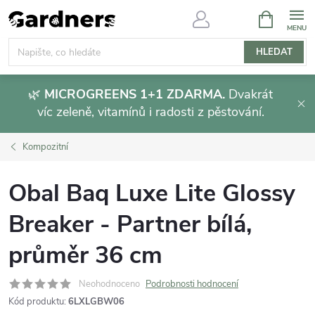
Přejít
NÁKUPNÍ
KOŠÍK
na
obsah
HLEDAT
🌿
MICROGREENS 1+1 ZDARMA.
Dvakrát
víc zeleně, vitamínů i radosti z pěstování.
Kompozitní
Obal Baq Luxe Lite Glossy
Breaker - Partner bílá,
průměr 36 cm
Neohodnoceno
Podrobnosti hodnocení
Kód produktu:
6LXLGBW06