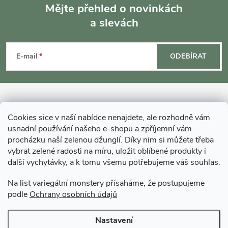
Mějte přehled o novinkách
a slevách
Z
á
E-mail
ODEBÍRAT
p
a
INFORMACE O NÁKUPU
Cookies sice v naší nabídce nenajdete, ale rozhodně vám
t
usnadní používání našeho e-shopu a zpříjemní vám
MOHLO BY VÁS ZAJÍMAT
procházku naší zelenou džunglí. Díky nim si můžete třeba
í
vybrat zelené radosti na míru, uložit oblíbené produkty i
další vychytávky, a k tomu všemu potřebujeme váš souhlas.
O GARDNERS
Na list variegátní monstery přísaháme, že postupujeme
podle
Ochrany osobních údajů
Gardners Design - Projekt, realizace a údržba zahrad a interiérů
Nastavení