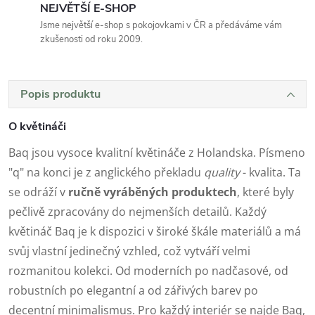
NEJVĚTŠÍ E-SHOP
Jsme největší e-shop s pokojovkami v ČR a předáváme vám
zkušenosti od roku 2009.
Popis produktu
O květináči
Baq jsou vysoce kvalitní květináče z Holandska. Písmeno
"q" na konci je z anglického překladu
quality
- kvalita. Ta
se odráží v
ručně vyráběných produktech
, které byly
pečlivě zpracovány do nejmenších detailů. Každý
květináč Baq je k dispozici v široké škále materiálů a má
svůj vlastní jedinečný vzhled, což vytváří velmi
rozmanitou kolekci. Od moderních po nadčasové, od
robustních po elegantní a od zářivých barev po
decentní minimalismus. Pro každý interiér se najde Baq,