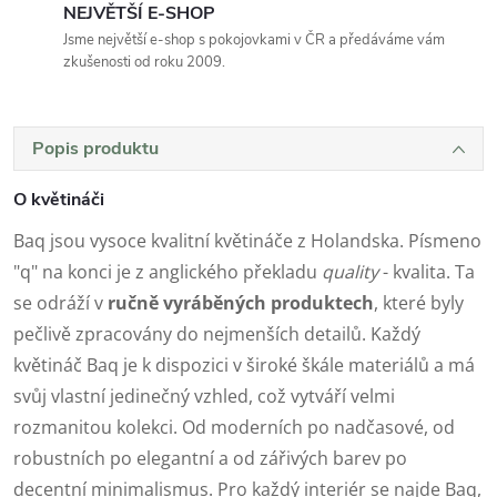
NEJVĚTŠÍ E-SHOP
Jsme největší e-shop s pokojovkami v ČR a předáváme vám
zkušenosti od roku 2009.
Popis produktu
O květináči
Baq jsou vysoce kvalitní květináče z Holandska. Písmeno
"q" na konci je z anglického překladu
quality
- kvalita. Ta
se odráží v
ručně vyráběných produktech
, které byly
pečlivě zpracovány do nejmenších detailů. Každý
květináč Baq je k dispozici v široké škále materiálů a má
svůj vlastní jedinečný vzhled, což vytváří velmi
rozmanitou kolekci. Od moderních po nadčasové, od
robustních po elegantní a od zářivých barev po
decentní minimalismus. Pro každý interiér se najde Baq,