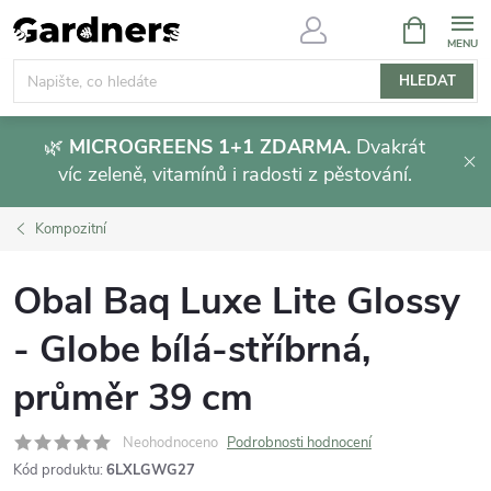
Přejít
NÁKUPNÍ
KOŠÍK
na
obsah
HLEDAT
🌿
MICROGREENS 1+1 ZDARMA.
Dvakrát
víc zeleně, vitamínů i radosti z pěstování.
Kompozitní
Obal Baq Luxe Lite Glossy
- Globe bílá-stříbrná,
průměr 39 cm
Neohodnoceno
Podrobnosti hodnocení
Kód produktu:
6LXLGWG27