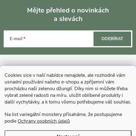
Mějte přehled o novinkách
a slevách
Z
á
E-mail
ODEBÍRAT
p
a
INFORMACE O NÁKUPU
Cookies sice v naší nabídce nenajdete, ale rozhodně vám
t
usnadní používání našeho e-shopu a zpříjemní vám
MOHLO BY VÁS ZAJÍMAT
procházku naší zelenou džunglí. Díky nim si můžete třeba
í
vybrat zelené radosti na míru, uložit oblíbené produkty i
další vychytávky, a k tomu všemu potřebujeme váš souhlas.
O GARDNERS
Na list variegátní monstery přísaháme, že postupujeme
podle
Ochrany osobních údajů
Gardners Design - Projekt, realizace a údržba zahrad a interiérů