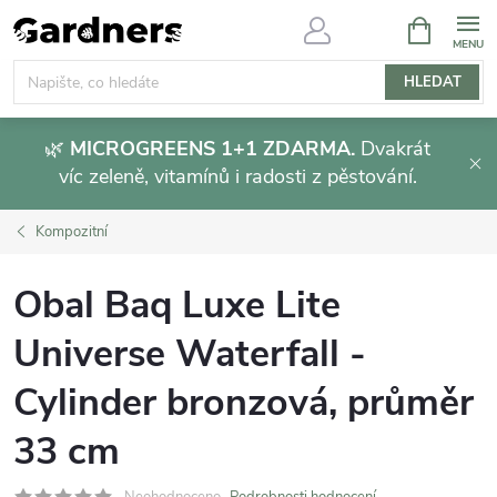
Přejít
NÁKUPNÍ
KOŠÍK
na
obsah
HLEDAT
🌿
MICROGREENS 1+1 ZDARMA.
Dvakrát
víc zeleně, vitamínů i radosti z pěstování.
Kompozitní
Obal Baq Luxe Lite
Universe Waterfall -
Cylinder bronzová, průměr
33 cm
Neohodnoceno
Podrobnosti hodnocení