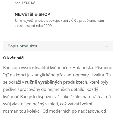
nad 1 500 Kč.
NEJVĚTŠÍ E-SHOP
Jsme největší e-shop s pokojovkami v ČR a předáváme vám
zkušenosti od roku 2009.
Popis produktu
O květináči
Baq jsou vysoce kvalitní květináče z Holandska. Písmeno
"q" na konci je z anglického překladu
quality
- kvalita. Ta
se odráží v
ručně vyráběných produktech
, které byly
pečlivě zpracovány do nejmenších detailů. Každý
květináč Baq je k dispozici v široké škále materiálů a má
svůj vlastní jedinečný vzhled, což vytváří velmi
rozmanitou kolekci. Od moderních po nadčasové, od