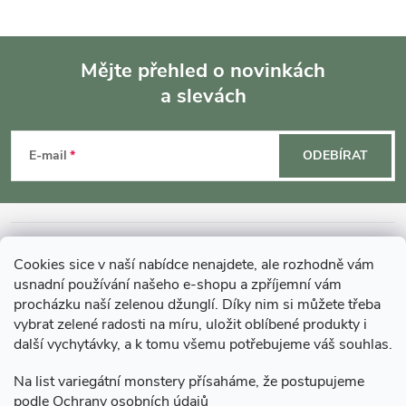
Mějte přehled o novinkách
a slevách
Z
á
E-mail
ODEBÍRAT
p
a
INFORMACE O NÁKUPU
Cookies sice v naší nabídce nenajdete, ale rozhodně vám
t
usnadní používání našeho e-shopu a zpříjemní vám
MOHLO BY VÁS ZAJÍMAT
procházku naší zelenou džunglí. Díky nim si můžete třeba
í
vybrat zelené radosti na míru, uložit oblíbené produkty i
další vychytávky, a k tomu všemu potřebujeme váš souhlas.
O GARDNERS
Na list variegátní monstery přísaháme, že postupujeme
podle
Ochrany osobních údajů
Gardners Design - Projekt, realizace a údržba zahrad a interiérů