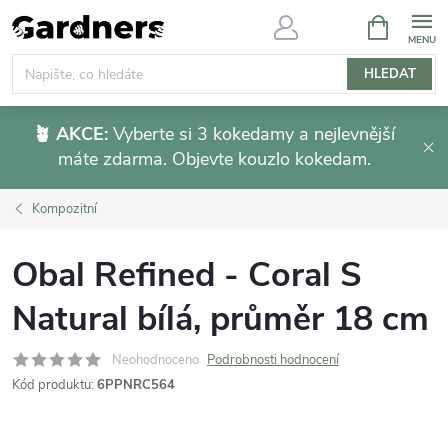
Přejít
NÁKUPNÍ
KOŠÍK
na
obsah
HLEDAT
🪴 AKCE:
Vyberte si 3 kokedamy a nejlevnější
máte zdarma. Objevte kouzlo kokedam.
Kompozitní
Obal Refined - Coral S
Natural bílá, průměr 18 cm
Neohodnoceno
Podrobnosti hodnocení
Kód produktu:
6PPNRC564