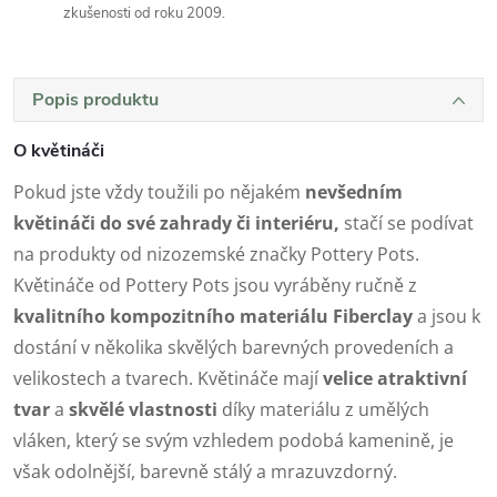
zkušenosti od roku 2009.
Popis produktu
O květináči
Pokud jste vždy toužili po nějakém
nevšedním
květináči do své zahrady či interiéru,
stačí se podívat
na produkty od nizozemské značky Pottery Pots.
Květináče od Pottery Pots jsou vyráběny ručně z
kvalitního kompozitního materiálu Fiberclay
a jsou k
dostání v několika skvělých barevných provedeních a
velikostech a tvarech. Květináče mají
velice atraktivní
tvar
a
skvělé vlastnosti
díky materiálu z umělých
vláken, který se svým vzhledem podobá kamenině, je
však odolnější, barevně stálý a mrazuvzdorný.