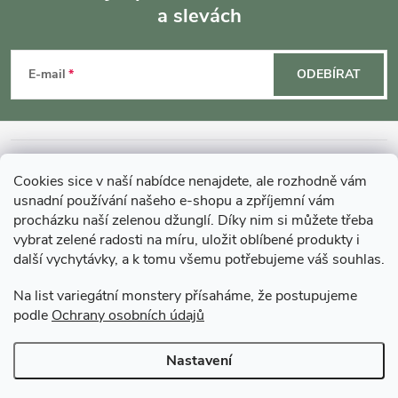
a slevách
Z
á
E-mail
ODEBÍRAT
p
a
INFORMACE O NÁKUPU
Cookies sice v naší nabídce nenajdete, ale rozhodně vám
t
usnadní používání našeho e-shopu a zpříjemní vám
MOHLO BY VÁS ZAJÍMAT
procházku naší zelenou džunglí. Díky nim si můžete třeba
í
vybrat zelené radosti na míru, uložit oblíbené produkty i
další vychytávky, a k tomu všemu potřebujeme váš souhlas.
O GARDNERS
Na list variegátní monstery přísaháme, že postupujeme
podle
Ochrany osobních údajů
Gardners Design - Projekt, realizace a údržba zahrad a interiérů
Nastavení
Copyright 2026
Gardners-eshop.cz
. Všechna práva vyhrazena.
Upravit