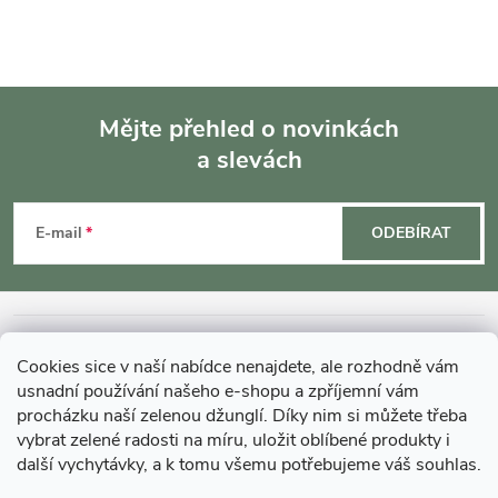
Mějte přehled o novinkách
a slevách
Z
á
E-mail
ODEBÍRAT
p
a
INFORMACE O NÁKUPU
Cookies sice v naší nabídce nenajdete, ale rozhodně vám
t
usnadní používání našeho e-shopu a zpříjemní vám
MOHLO BY VÁS ZAJÍMAT
procházku naší zelenou džunglí. Díky nim si můžete třeba
vybrat zelené radosti na míru, uložit oblíbené produkty i
í
další vychytávky, a k tomu všemu potřebujeme váš souhlas.
O GARDNERS