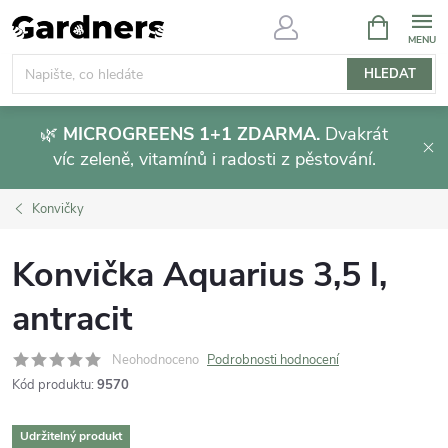
Přejít
NÁKUPNÍ
KOŠÍK
na
obsah
HLEDAT
🌿
MICROGREENS 1+1 ZDARMA.
Dvakrát
víc zeleně, vitamínů i radosti z pěstování.
Konvičky
Konvička Aquarius 3,5 l,
antracit
Neohodnoceno
Podrobnosti hodnocení
Kód produktu:
9570
Udržitelný produkt