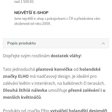
nad 1 500 Kč.
NEJVĚTŠÍ E-SHOP
Jsme největší e-shop s pokojovkami v ČR a předáváme vám
zkušenosti od roku 2009.
Popis produktu
Dopřejte svým rostlinám
dostatek vláhy
!
Tato jednoduchá
plastová konvička
od
holandské
značky ELHO
má nadčasový design. Je ideální pro
zalévání květin v interiérech, na balkónech či terasách.
Dlouhá štíhlá nálevka
umožňuje
přesné zalévání i u
menších květináčů
.
Produkty od značky Elho
vytvářejí holandští designéři