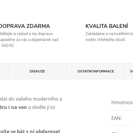
DOPRAVA ZDARMA
KVALITA BALENÍ
dělejte si radost a my dopravu
Zakládáme si na kvalitním b
aplatíme za vás u objednávek nad
rostlin i křehkého zboží.
 500 Kč.
DISKUZE
OSTATNÍ INFORMACE
S
dat do vašeho moderního a
Hmotnos
éru i na ven
a skvěle jí to
EAN
:
íte se bát s ní obdarovat