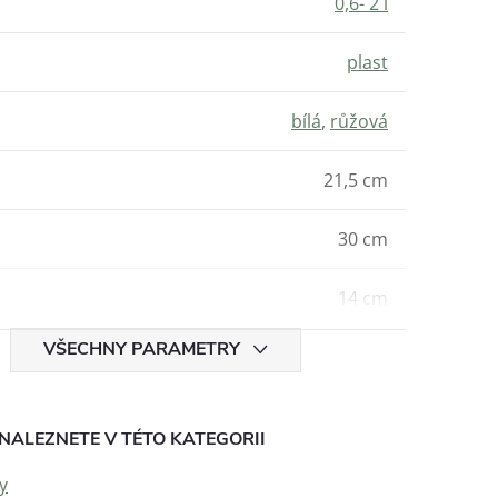
0,6- 2 l
plast
bílá
,
růžová
21,5 cm
30 cm
14 cm
VŠECHNY PARAMETRY
NALEZNETE V TÉTO KATEGORII
y