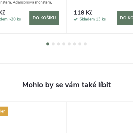
stera, Adansonova monstera,
ký sýr
Kč
118 Kč
DO KOŠÍKU
DO KO
adem
>20 ks
Skladem
13 ks
ler