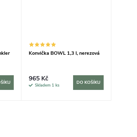
nkler
Konvička BOWL 1,3 l, nerezová
Konvičk
l, olivov
965 Kč
1 395
ŠÍKU
DO KOŠÍKU
Skladem
1 ks
Sklad