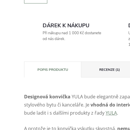
DÁREK K NÁKUPU
Při nákupu nad 1 000 Kč dostanete
U
od nás dárek.
z
1
POPIS PRODUKTU
RECENZE (1)
Designová konvička
YULA bude elegantně zapa
stylového bytu či kanceláře. Je
vhodná do interi
bude ladit i s dalšími produkty z řady
YULA
.
A protože je to konvička vskutku skvostná,
nemus