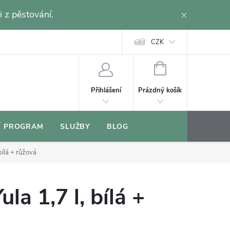
i z pěstování.
CZK
NÁKUPNÍ
KOŠÍK
Prázdný košík
Přihlášení
Í PROGRAM
SLUŽBY
BLOG
bílá + růžová
la 1,7 l, bílá +