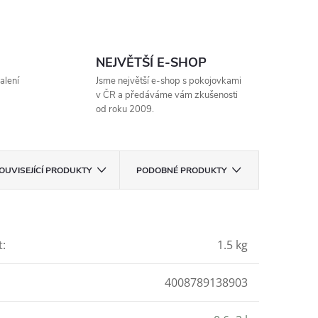
NEJVĚTŠÍ E-SHOP
alení
Jsme největší e-shop s pokojovkami
v ČR a předáváme vám zkušenosti
od roku 2009.
OUVISEJÍCÍ PRODUKTY
PODOBNÉ PRODUKTY
t
:
1.5 kg
4008789138903