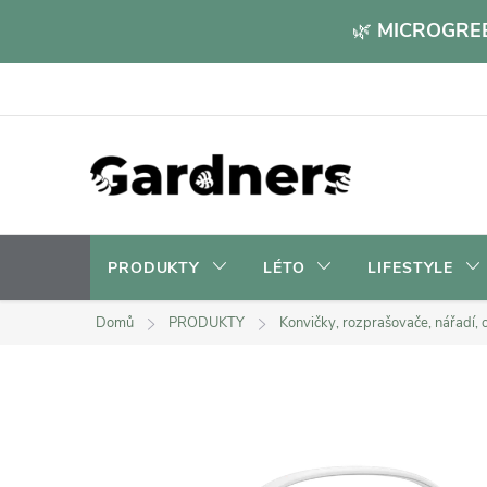
Přejít
🌿
MICROGREE
na
obsah
PRODUKTY
LÉTO
LIFESTYLE
Domů
PRODUKTY
Konvičky, rozprašovače, nářadí, o