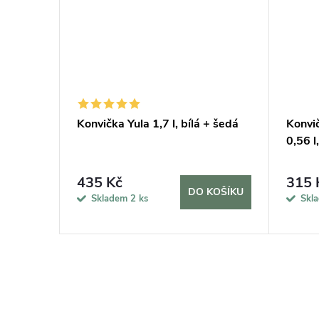
onová
Konvička Yula 1,7 l, bílá + šedá
Konvi
0,56 l
435 Kč
315 
DO KOŠÍKU
KOŠÍKU
Skladem
2 ks
Skl