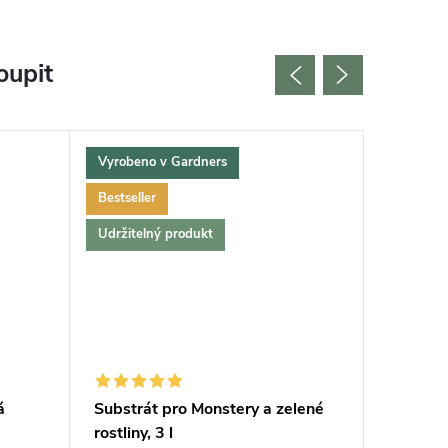
oupit
Vyrobeno v Gardners
Bestselle
Bestseller
Tip na d
Udržitelný produkt
á
Substrát pro Monstery a zelené
Rukavice
rostliny, 3 l