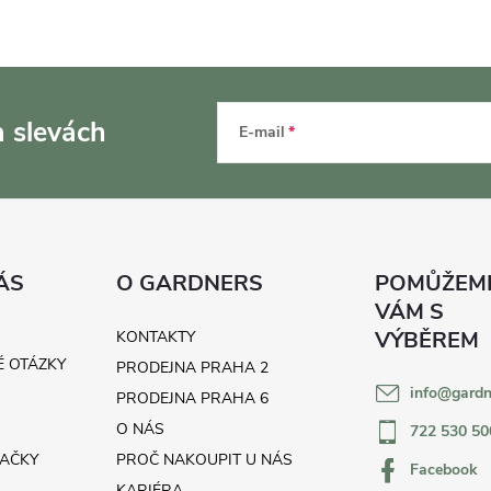
a slevách
E-mail
ÁS
O GARDNERS
KONTAKTY
É OTÁZKY
PRODEJNA PRAHA 2
info
@
gardn
H
PRODEJNA PRAHA 6
O NÁS
722 530 50
AČKY
PROČ NAKOUPIT U NÁS
Facebook
KARIÉRA