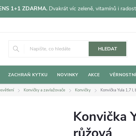
NS 1+1 ZDARMA.
Dvakrát víc zeleně, vitamínů i radost
HLEDAT
ZACHRAŇ KYTKU
NOVINKY
AKCE
VĚRNOSTN
světlení
Konvičky a zavlažovače
Konvičky
Konvička Yula 1,7 l, 
Konvička Yu
růžová