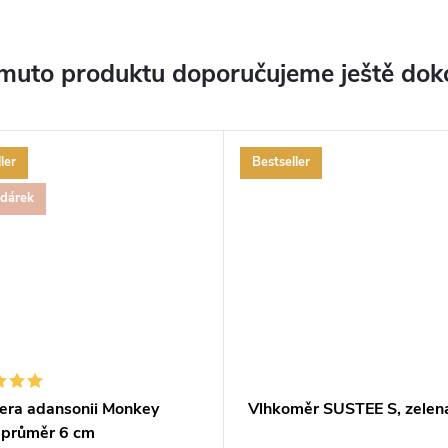
muto produktu doporučujeme ještě dok
ler
Bestseller
 dárek
era adansonii Monkey
Vlhkoměr SUSTEE S, zelen
 průměr 6 cm