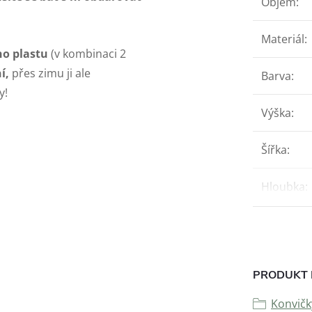
Objem
:
Materiál
:
ho plastu
(v kombinaci 2
í,
přes zimu ji ale
Barva
:
y!
Výška
:
Šířka
:
Hloubka
:
PRODUKT 
Konvičk