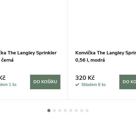
čka The Langley Sprinkler
Konvička The Langley Spri
, černá
0,56 l, modrá
Kč
320 Kč
DO KOŠÍKU
DO KO
adem
1 ks
Skladem
6 ks