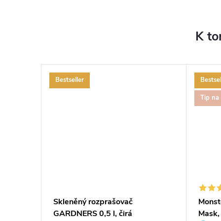
K to
Bestseller
Bestsel
Tip na
í
Skleněný rozprašovač
Monst
GARDNERS 0,5 l, čirá
Mask,