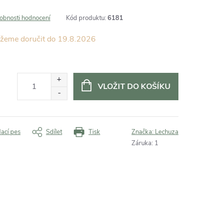
obnosti hodnocení
Kód produktu:
6181
19.8.2026
VLOŽIT DO KOŠÍKU
dací pes
Sdílet
Tisk
Značka:
Lechuza
Záruka
:
1