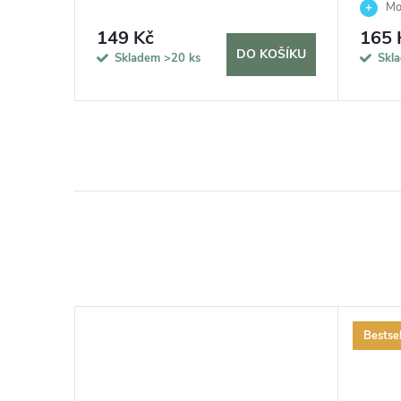
Mon
Švýcars
149 Kč
165 
KOŠÍKU
DO KOŠÍKU
Skladem
>20 ks
Skl
Bestsel