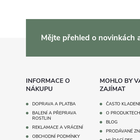
Mějte přehled o novinkách
Z
á
p
INFORMACE O
MOHLO BY V
a
NÁKUPU
ZAJÍMAT
t
DOPRAVA A PLATBA
ČASTO KLADEN
BALENÍ A PŘEPRAVA
O PRODUKTEC
í
ROSTLIN
BLOG
REKLAMACE A VRÁCENÍ
PRODÁVANÉ ZN
OBCHODNÍ PODMÍNKY