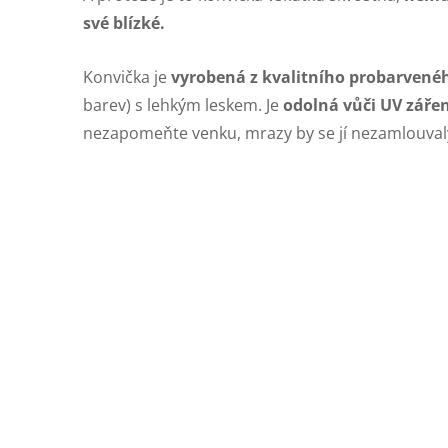
své blízké.
Konvička je
vyrobená z kvalitního probarvené
barev) s lehkým leskem. Je
odolná vůči UV zářen
nezapomeňte venku, mrazy by se jí nezamlouval