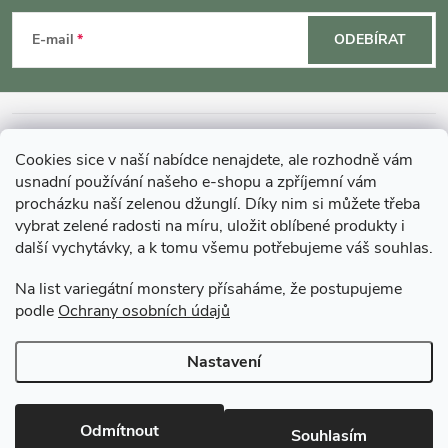
á
E-mail
ODEBÍRAT
p
a
INFORMACE O NÁKUPU
Cookies sice v naší nabídce nenajdete, ale rozhodně vám
t
usnadní používání našeho e-shopu a zpříjemní vám
MOHLO BY VÁS ZAJÍMAT
procházku naší zelenou džunglí. Díky nim si můžete třeba
vybrat zelené radosti na míru, uložit oblíbené produkty i
í
další vychytávky, a k tomu všemu potřebujeme váš souhlas.
O GARDNERS
Na list variegátní monstery přísaháme, že postupujeme
podle
Ochrany osobních údajů
Gardners Design - Projekt, realizace a údržba zahrad a interiérů
Nastavení
Copyright 2026
Gardners-eshop.cz
. Všechna práva vyhrazena.
Upravit
nastavení cookies
Odmítnout
Souhlasím