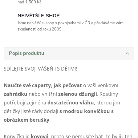
nad 1 500 Kč.
NEJVĚTŠÍ E-SHOP
Jsme největší e-shop s pokojovkami v ČR a předáváme vám
zkušenosti od roku 2009.
Popis produktu
SDÍLEJTE SVOJI VÁŠEŇ I S DĚTMI!
Naučte své caparty, jak pečovat
o vaši venkovní
zahrádk
u
nebo vnitřní
zelenou džungli
. Rostliny
potřebují zejména
dostatečnou vláhu
, kterou jim
dětičky jistě rády dodají
s modrou konvičkou s
obrázkem berušky
.
Konvička je
kovová
, proto se nemusíte bát, že by ji i ten