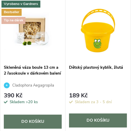
Vyrobeno v Gardners
Bestseller
Tip na dárek
DARMA
Skleněná váza boule 13 cm a
Dětský plastový kyblík, žlutá
2 řasokoule v dárkovém balení
Cladophora Aegagropila
390 Kč
189 Kč
Skladem
>20 ks
Skladem za 3 - 5 dní
DO KOŠÍKU
DO KOŠÍKU