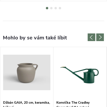
Džbán GAIA, 20 cm, keramika,
Konvička The Cradley