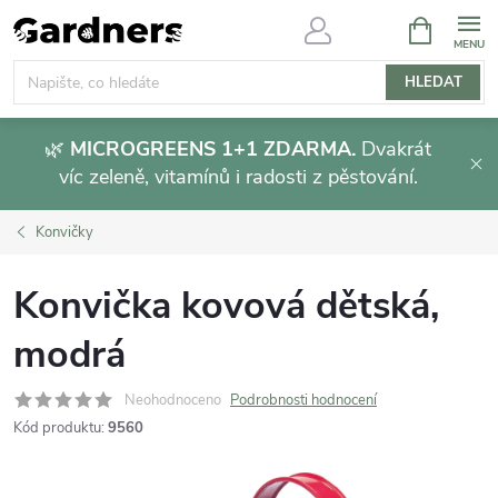
Přejít
NÁKUPNÍ
KOŠÍK
na
obsah
HLEDAT
🌿
MICROGREENS 1+1 ZDARMA.
Dvakrát
víc zeleně, vitamínů i radosti z pěstování.
Konvičky
Konvička kovová dětská,
modrá
Neohodnoceno
Podrobnosti hodnocení
Kód produktu:
9560