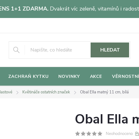
NS 1+1 ZDARMA.
Dvakrát víc zeleně, vitamínů i radost
HLEDAT
ZACHRAŇ KYTKU
NOVINKY
AKCE
VĚRNOSTN
lastové
Květináče ostatních značek
Obal Ella matný 11 cm, bílá
Obal Ella 
Neohodnoceno
P