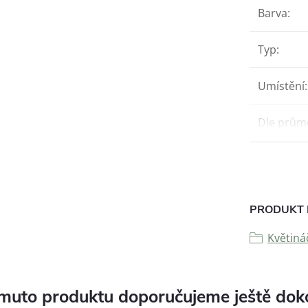
Barva
:
Typ
:
Umístění
:
Dle prům
PRODUKT 
Květiná
muto produktu doporučujeme ještě dok