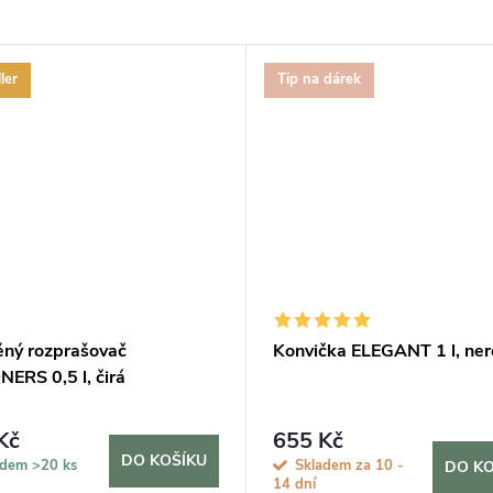
ler
Tip na dárek
ěný rozprašovač
Konvička ELEGANT 1 l, ne
ERS 0,5 l, čirá
Kč
655 Kč
DO KOŠÍKU
adem
>20 ks
Skladem za 10 -
DO KO
14 dní