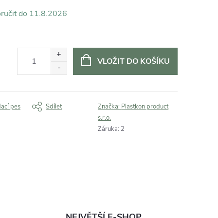
11.8.2026
VLOŽIT DO KOŠÍKU
dací pes
Sdílet
Značka:
Plastkon product
s.r.o.
Záruka
:
2
NEJVĚTŠÍ E-SHOP