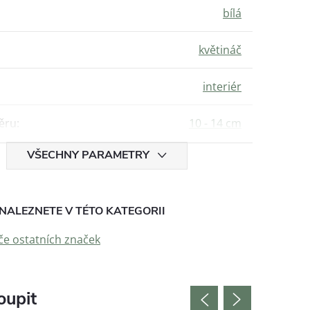
bílá
květináč
interiér
ěru
:
10 - 14 cm
VŠECHNY PARAMETRY
NALEZNETE V TÉTO KATEGORII
če ostatních značek
oupit