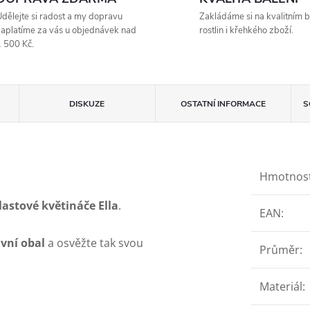
dělejte si radost a my dopravu
Zakládáme si na kvalitním b
aplatíme za vás u objednávek nad
rostlin i křehkého zboží.
 500 Kč.
DISKUZE
OSTATNÍ INFORMACE
S
Hmotnos
lastové květináče Ella
.
EAN
:
vní obal
a osvěžte tak svou
Průměr
:
Materiál
: