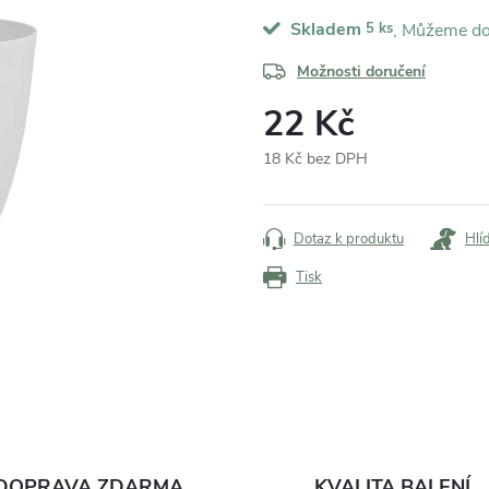
Skladem
5 ks
Možnosti doručení
22 Kč
18 Kč bez DPH
Měrná
cena:
Dotaz k produktu
Hlí
Tisk
DOPRAVA ZDARMA
KVALITA BALENÍ