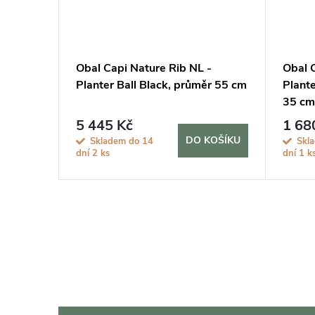
-
Obal Capi Nature Rib NL -
Obal 
 průměr
Planter Ball Black, průměr 55 cm
Plante
35 cm
5 445 Kč
1 68
KOŠÍKU
DO KOŠÍKU
Skladem do 14
Skl
dní
2 ks
dní
1 k