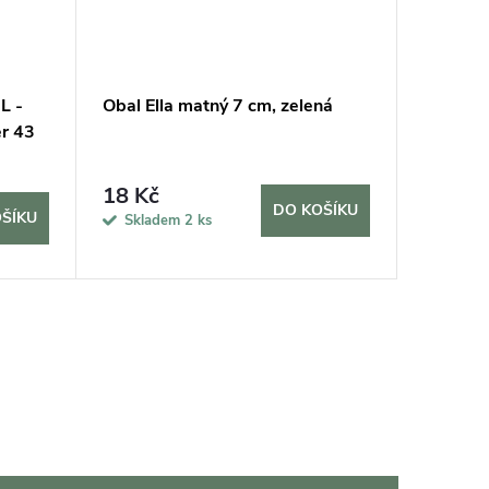
L -
Obal Ella matný 7 cm, zelená
Obal Ca
ěr 43
Planter 
43 cm
2 555
18 Kč
DO KOŠÍKU
ŠÍKU
Sklad
Skladem
2 ks
dní
3 ks