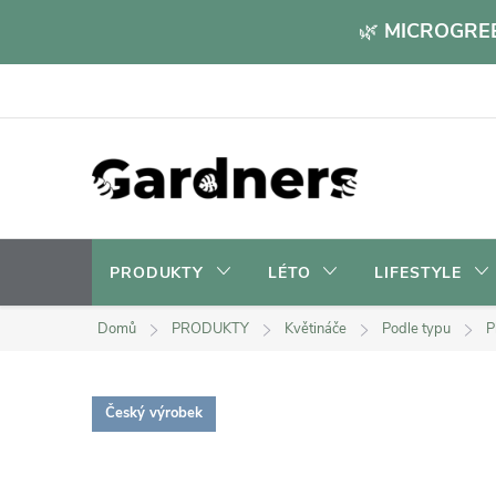
Přejít
🌿
MICROGREE
na
obsah
PRODUKTY
LÉTO
LIFESTYLE
Domů
PRODUKTY
Květináče
Podle typu
P
Český výrobek