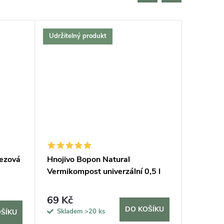
Udržitelný produkt
Český vý
Bestselle
Tip na d
Udržitel
rezová
Hnojivo Bopon Natural
Podložk
Vermikompost univerzální 0,5 l
69 Kč
420 K
DO KOŠÍKU
Skladem
>20 ks
Sklad
ŠÍKU