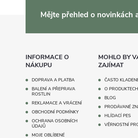
Mějte přehled o novinkách
Z
á
p
INFORMACE O
MOHLO BY V
a
NÁKUPU
ZAJÍMAT
t
DOPRAVA A PLATBA
ČASTO KLADEN
BALENÍ A PŘEPRAVA
O PRODUKTEC
í
ROSTLIN
BLOG
REKLAMACE A VRÁCENÍ
PRODÁVANÉ ZN
OBCHODNÍ PODMÍNKY
HLÍDACÍ PES
OCHRANA OSOBNÍCH
VĚRNOSTNÍ P
ÚDAJŮ
MOJE OBLÍBENÉ