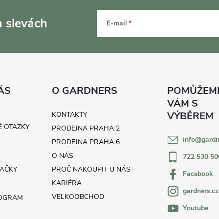
a slevách
E-mail
ÁS
O GARDNERS
KONTAKTY
É OTÁZKY
PRODEJNA PRAHA 2
info
@
gardn
H
PRODEJNA PRAHA 6
O NÁS
722 530 50
AČKY
PROČ NAKOUPIT U NÁS
Facebook
KARIÉRA
gardners.cz
VELKOOBCHOD
ROGRAM
Youtube