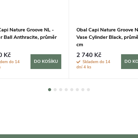
Capi Nature Groove NL -
Obal Capi Nature Groove N
r Ball Anthracite, průměr
Vase Cylinder Black, prům
cm
0 Kč
2 740 Kč
DO KOŠÍKU
DO KO
adem do 14
Skladem do 14
s
dní
4 ks