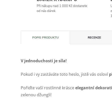
Při nákupu nad 1 000 Kč dostanete
U
od nás dárek.
z
1
POPIS PRODUKTU
RECENZE
V jednoduchosti je síla!
Pokud i vy zastáváte toto heslo, jistě vás osloví
p
Pořiďte vaší rostlinné krásce
elegantní dekorati
zelenou džungli!