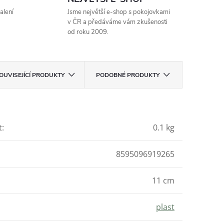
alení
Jsme největší e-shop s pokojovkami
v ČR a předáváme vám zkušenosti
od roku 2009.
OUVISEJÍCÍ PRODUKTY
PODOBNÉ PRODUKTY
t
:
0.1 kg
8595096919265
11 cm
plast