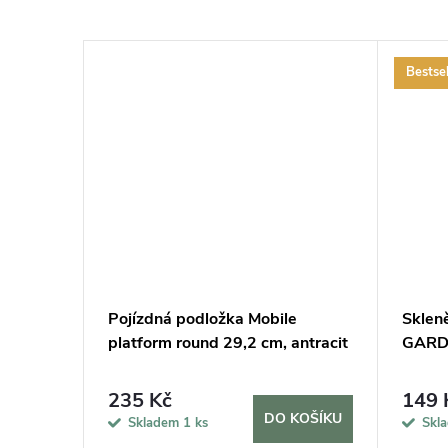
Bestsel
cm a 2
Pojízdná podložka Mobile
Sklen
lení
platform round 29,2 cm, antracit
GARDN
235 Kč
149 
KOŠÍKU
DO KOŠÍKU
Skladem
1 ks
Skl