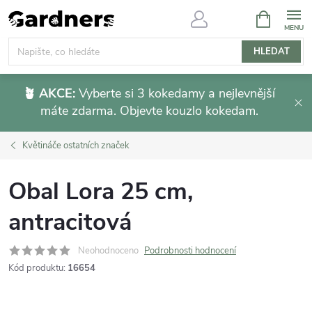
Přejít
NÁKUPNÍ
KOŠÍK
na
obsah
HLEDAT
🪴 AKCE:
Vyberte si 3 kokedamy a nejlevnější
máte zdarma. Objevte kouzlo kokedam.
Květináče ostatních značek
Obal Lora 25 cm,
antracitová
Neohodnoceno
Podrobnosti hodnocení
Kód produktu:
16654