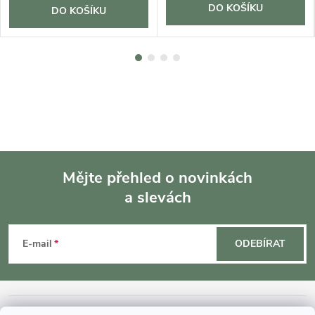
DO KOŠÍKU
DO KOŠÍKU
Mějte přehled o novinkách
a slevách
Z
á
E-mail
ODEBÍRAT
p