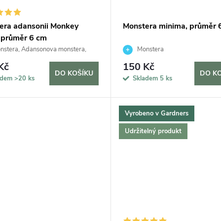
era adansonii Monkey
Monstera minima, průměr 
 průměr 6 cm
stera, Adansonova monstera,
Monstera
ký sýr
Kč
150 Kč
DO KOŠÍKU
DO K
adem
>20 ks
Skladem
5 ks
Vyrobeno v Gardners
Udržitelný produkt