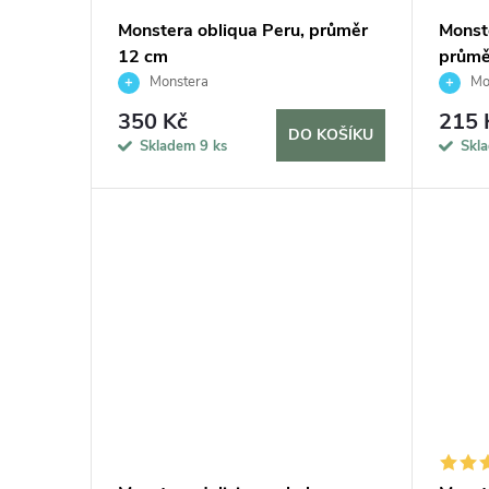
Monstera obliqua Peru, průměr
Monst
12 cm
průmě
Monstera
Mo
350 Kč
215 
DO KOŠÍKU
Skladem
9 ks
Skl