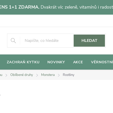
NS 1+1 ZDARMA.
Dvakrát víc zeleně, vitamínů i radost
HLEDAT
ZACHRAŇ KYTKU
NOVINKY
AKCE
VĚRNOSTN
hu
Oblíbené druhy
Monstera
Rostliny
y