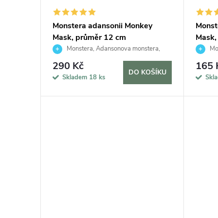
d
p
Monstera adansonii Monkey
Monst
u
Mask, průměr 12 cm
Mask,
r
Monstera, Adansonova monstera,
Mon
k
Švýcarský sýr
Švýcars
o
290 Kč
165 
DO KOŠÍKU
Skladem
18 ks
Skl
t
d
ů
u
k
t
ů