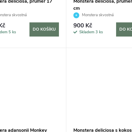
era deliciosa, průměr 17
Monstera deliciosa, průmě
cm
stera skvostná
Monstera skvostná
Kč
900 Kč
DO KOŠÍKU
DO K
adem
5 ks
Skladem
3 ks
era adansonii Monkey
Monstera deliciosa s koko