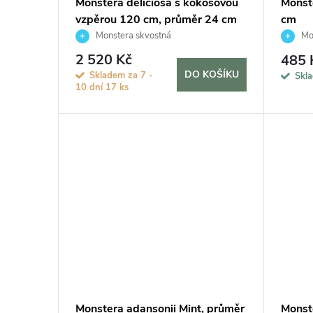
Monstera deliciosa s kokosovou
Monst
vzpěrou 120 cm, průměr 24 cm
cm
Monstera skvostná
Mon
2 520 Kč
485 
DO KOŠÍKU
Skladem za 7 -
Skl
10 dní
17 ks
Monstera adansonii Mint, průměr
Monst