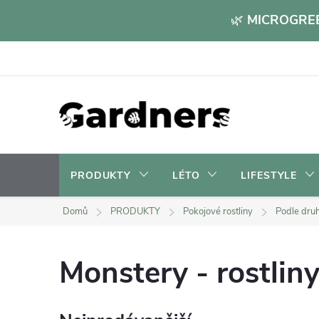
Přejít
🌿
MICROGREE
na
obsah
PRODUKTY
LÉTO
LIFESTYLE
Domů
PRODUKTY
Pokojové rostliny
Podle dru
Monstery - rostlin