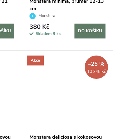
r 21
Monstera minima, průměr 12-13
cm
Monstera
380 Kč
OŠÍKU
DO KOŠÍKU
Skladem
9 ks
Akce
–25 %
10 245 Kč
sovou
Monstera deliciosa s kokosovou