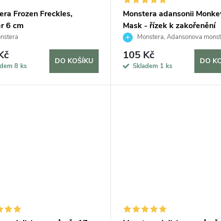
era Frozen Freckles,
Monstera adansonii Monke
r 6 cm
Mask - řízek k zakořenění
nstera
Monstera, Adansonova monst
Švýcarský sýr
Kč
105 Kč
DO KOŠÍKU
DO K
adem
8 ks
Skladem
1 ks