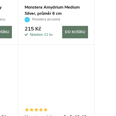
y
Monstera Amydrium Medium
Silver, průměr 6 cm
era,
Monstera skvostná
215 Kč
OŠÍKU
DO KOŠÍKU
Skladem
11 ks