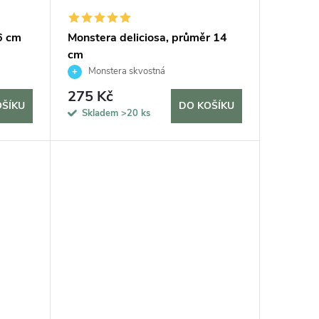
6 cm
Monstera deliciosa, průměr 14
cm
Monstera skvostná
275 Kč
OŠÍKU
DO KOŠÍKU
Skladem
>20 ks