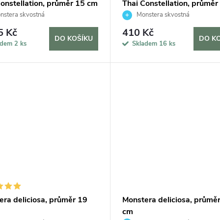
Constellation, průměr 15 cm
Thai Constellation, průměr
stera skvostná
Monstera skvostná
5 Kč
410 Kč
DO KOŠÍKU
DO K
adem
2 ks
Skladem
16 ks
era deliciosa, průměr 19
Monstera deliciosa, průmě
cm