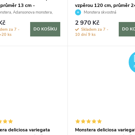
 průměr 13 cm -
vzpěrou 120 cm, průměr 2
ponie
stera, Adansonova monstera,
Monstera skvostná
ký sýr
Kč
2 970 Kč
DO KOŠÍKU
DO K
adem za 7 -
Skladem za 7 -
>20 ks
10 dní
9 ks
ra deliciosa variegata
Monstera deliciosa variega