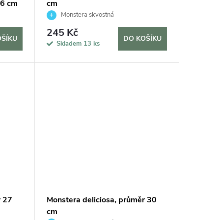
 6 cm
cm
Monstera skvostná
245 Kč
OŠÍKU
DO KOŠÍKU
Skladem
13 ks
r 27
Monstera deliciosa, průměr 30
cm