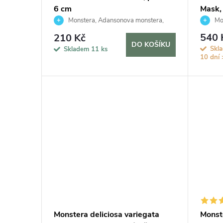
6 cm
Mask,
hydro
Monstera, Adansonova monstera,
Mon
Švýcarský sýr
Švýcars
540 
210 Kč
DO KOŠÍKU
Skl
Skladem
11 ks
10 dní
Monstera deliciosa variegata
Monste