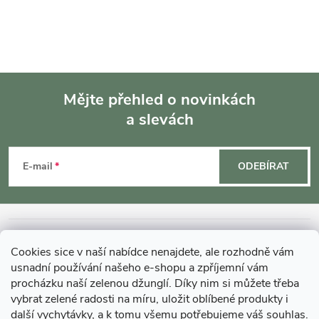
Mějte přehled o novinkách
a slevách
Z
á
E-mail
ODEBÍRAT
p
a
INFORMACE O NÁKUPU
Cookies sice v naší nabídce nenajdete, ale rozhodně vám
t
usnadní používání našeho e-shopu a zpříjemní vám
MOHLO BY VÁS ZAJÍMAT
procházku naší zelenou džunglí. Díky nim si můžete třeba
vybrat zelené radosti na míru, uložit oblíbené produkty i
í
další vychytávky, a k tomu všemu potřebujeme váš souhlas.
O GARDNERS