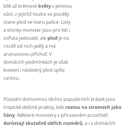
bílé až krémové
květy
s jemnou
vůní, z jejichž toulce se později
stane plod ve tvaru palice. Listy
a stonky monster jsou pro lidi i
zvířata jedovaté, ale
plod
je na
rozdíl od nich jedlý a má
ananasovou příchuť. V
domácích podmínkách je však
kvetení i následný plod spíše
raritou.
Původní domovinou těchto populárních krásek jsou
tropické deštné pralesy, kde
rostou na stromech jako
liány
. Některé monstery v přirozeném prostředí
dorůstají skutečně obřích rozměrů
, a i v domácích