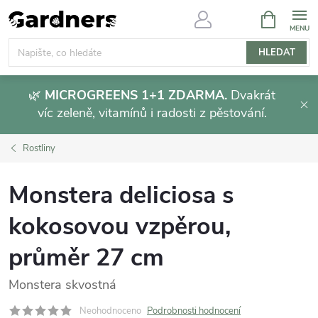
Přejít
NÁKUPNÍ
KOŠÍK
na
obsah
HLEDAT
🌿
MICROGREENS 1+1 ZDARMA.
Dvakrát
víc zeleně, vitamínů i radosti z pěstování.
Rostliny
Monstera deliciosa s
kokosovou vzpěrou,
průměr 27 cm
Monstera skvostná
Neohodnoceno
Podrobnosti hodnocení