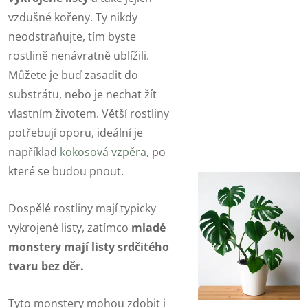
vzdušné kořeny. Ty nikdy
neodstraňujte, tím byste
rostlině nenávratně ublížili.
Můžete je buď zasadit do
substrátu, nebo je nechat žít
vlastním životem. Větší rostliny
potřebují oporu, ideální je
například
kokosová vzpěra
, po
které se budou pnout.
Dospělé rostliny mají typicky
vykrojené listy, zatímco
mladé
monstery mají listy srdčitého
tvaru bez děr.
Tyto monstery mohou zdobit i