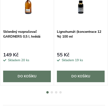
DARMA
Skleněný rozprašovač
Lignohumát (koncentrace 12
GARDNERS 0,5 l, hnědá
%) 100 ml
149 Kč
55 Kč
Skladem
20 ks
Skladem
19 ks
DO KOŠÍKU
DO KOŠÍKU