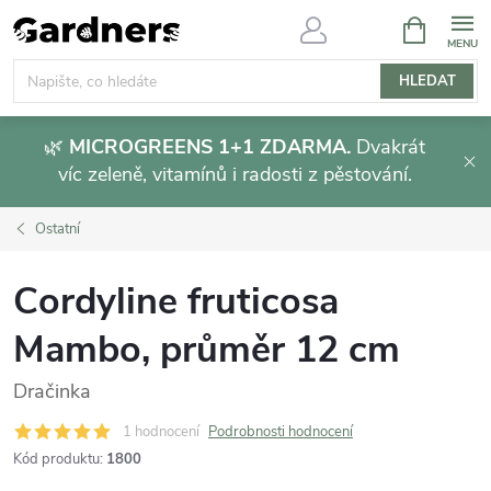
Přejít
NÁKUPNÍ
KOŠÍK
na
obsah
HLEDAT
🌿
MICROGREENS 1+1 ZDARMA.
Dvakrát
víc zeleně, vitamínů i radosti z pěstování.
Ostatní
Cordyline fruticosa
Mambo, průměr 12 cm
Dračinka
1 hodnocení
Podrobnosti hodnocení
Kód produktu:
1800