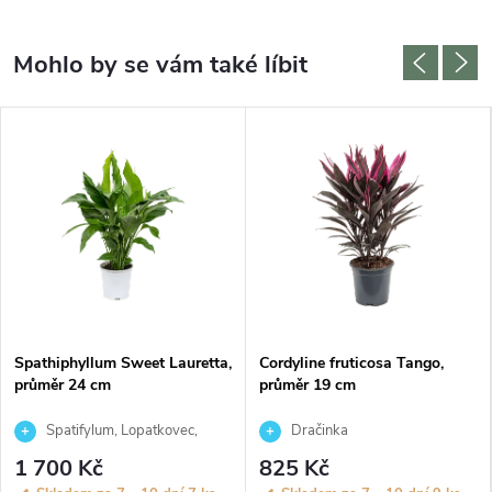
Spathiphyllum Sweet Lauretta,
Cordyline fruticosa Tango,
průměr 24 cm
průměr 19 cm
Spatifylum, Lopatkovec,
Dračinka
Toulcovka
1 700 Kč
825 Kč