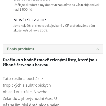
Udělejte si radost a my dopravu zaplatíme za vás u objednávek
nad 1 500 Kč.
NEJVĚTŠÍ E-SHOP
Jsme největší e-shop s pokojovkami v ČR a předáváme vám
zkušenosti od roku 2009.
Popis produktu
Dračinka
s hodně tmavě zelenými listy, které jsou
žíhané červenou barvou.
Tato rostlina pochází z
tropických a subtropických
oblastí Austrálie, Nového
Zélandu a jihovýchodní Asie. U
nás se jim říká
dračinky
a nejen