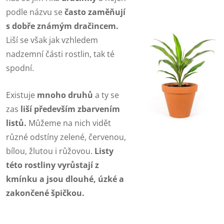
podle názvu se
často zaměňují
s dobře známým dračincem.
Liší se však jak vzhledem
nadzemní části rostlin, tak té
spodní.
Existuje
mnoho druhů
a ty se
zas
liší především zbarvením
listů.
Můžeme na nich vidět
různé odstíny zelené, červenou,
bílou, žlutou i růžovou.
Listy
této rostliny vyrůstají z
kmínku a jsou dlouhé, úzké a
zakončené špičkou.