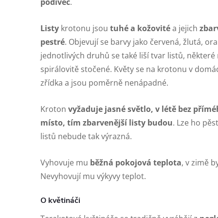
podivec
.
Listy
krotonu jsou
tuhé a kožovité
a jejich
zbar
pestré
. Objevují se barvy jako červená, žlutá, or
jednotlivých druhů se také liší tvar listů, někte
spirálovitě stočené. Květy se na krotonu v dom
zřídka a jsou poměrně nenápadné.
Kroton
vyžaduje jasné světlo, v létě bez přímé
místo, tím zbarvenější listy budou
. Lze ho pěst
listů nebude tak výrazná.
Vyhovuje mu
běžná pokojová teplota
, v zimě 
Nevyhovují mu výkyvy teplot.
O květináči