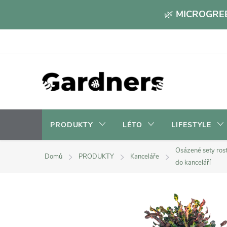
Přejít
🌿
MICROGREE
na
obsah
PRODUKTY
LÉTO
LIFESTYLE
Osázené sety rost
Domů
PRODUKTY
Kanceláře
do kanceláří