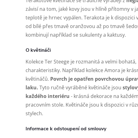
Terakotové květináče se tradičně vyrábějí z
negl
závisí na tom, jaké kovy jsou v hlíně přítomny v j
teplotě je hrnec vypálen. Terakota je k dispozic
od bílé přes tmavě oranžovou až po tmavě šedo
kombinují například se sukulenty a kaktusy.
O květináči
Kolekce Ter Steege je rozmanitá a velmi bohatá, 
charakteristiky. Například kolekce Amora je krá
květináčů.
Povrch je opatřen povrchovou úpr
laku.
Tyto ručně vyráběné květináče jsou
stylo
každého interiéru
- krásná dekorace na každém 
pracovním stole. Květináče jsou k dispozici v rů
stylech.
Informace k odstoupení od smlouvy