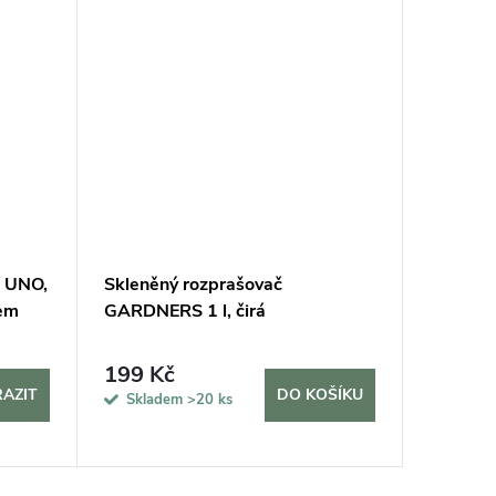
Vyrobeno
! UNO,
Skleněný rozprašovač
Mechov
tem
GARDNERS 1 l, čirá
kombino
plochým
199 Kč
11 40
AZIT
DO KOŠÍKU
Skladem
>20 ks
Sklade
5 dní