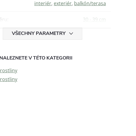
interiér
,
exteriér
,
balkón/terasa
ěru
:
30 - 39 cm
VŠECHNY PARAMETRY
NALEZNETE V TÉTO KATEGORII
rostliny
rostliny