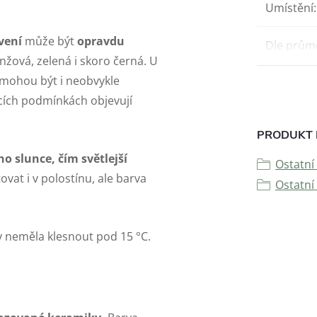
Umístění
:
vení
může být
opravdu
Dle prům
anžová, zelená i skoro černá. U
ré mohou být i neobvykle
ácích podmínkách objevují
PRODUKT 
ho slunce, čím světlejší
Ostatní 
ovat i v polostínu, ale barva
Ostatní 
by neměla klesnout pod 15 °C.