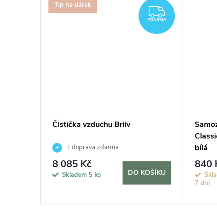
Tip na dárek
ZDARMA
ZDARMA
vač MAX,
Čistička vzduchu Briiv
Samoz
Classi
bílá
+ doprava zdarma
8 085 Kč
840 
KOŠÍKU
DO KOŠÍKU
Skladem
5 ks
Skla
7 dní