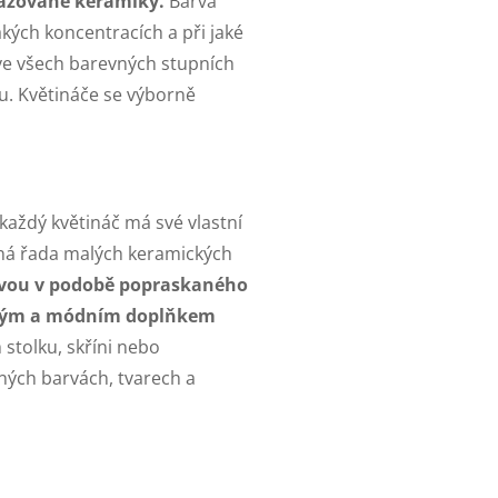
azované keramiky.
Barva
akých koncentracích a při jaké
i ve všech barevných stupních
u. Květináče se výborně
každý květináč má své vlastní
sná řada malých keramických
avou v podobě popraskaného
vým a módním doplňkem
stolku, skříni nebo
zných barvách, tvarech a