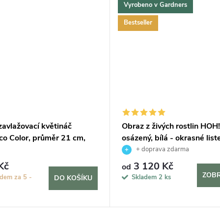
Vyrobeno v Gardners
Bestseller
avlažovací květináč
Obraz z živých rostlin HOH
co Color, průměr 21 cm,
osázený, bílá - okrasné lis
+ doprava zdarma
Kč
3 120 Kč
od
ZOBR
dem za 5 -
Skladem
2 ks
DO KOŠÍKU