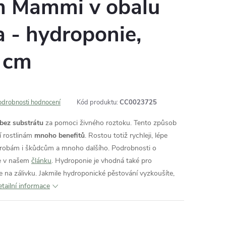
m Mammi v obalu
a - hydroponie,
 cm
odrobnosti hodnocení
Kód produktu:
CC0023725
 bez substrátu
za pomoci živného roztoku. Tento způsob
í rostlinám
mnoho benefitů
. Rostou totiž rychleji, lépe
orobám i škůdcům a mnoho dalšího. Podrobnosti o
e v našem
článku
. Hydroponie je vhodná také pro
e na zálivku. Jakmile hydroponické pěstování vyzkoušíte,
tailní informace