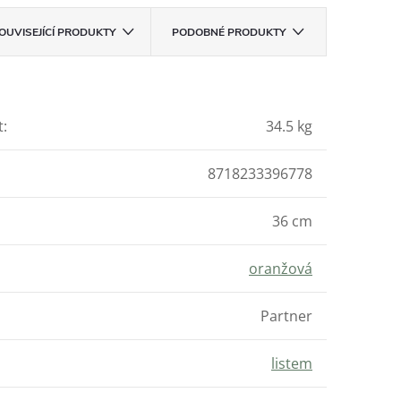
OUVISEJÍCÍ PRODUKTY
PODOBNÉ PRODUKTY
t
:
34.5 kg
8718233396778
36 cm
oranžová
Partner
listem