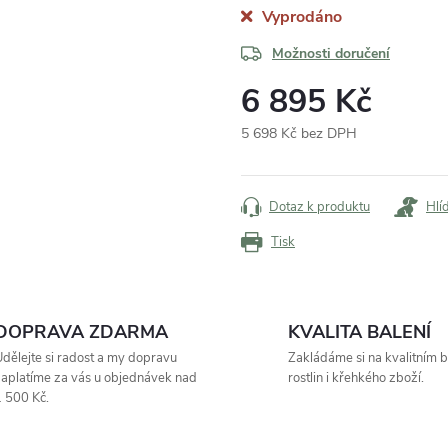
Vyprodáno
Možnosti doručení
6 895 Kč
5 698 Kč bez DPH
Měrná
cena:
Dotaz k produktu
Hlí
Tisk
DOPRAVA ZDARMA
KVALITA BALENÍ
dělejte si radost a my dopravu
Zakládáme si na kvalitním b
aplatíme za vás u objednávek nad
rostlin i křehkého zboží.
 500 Kč.