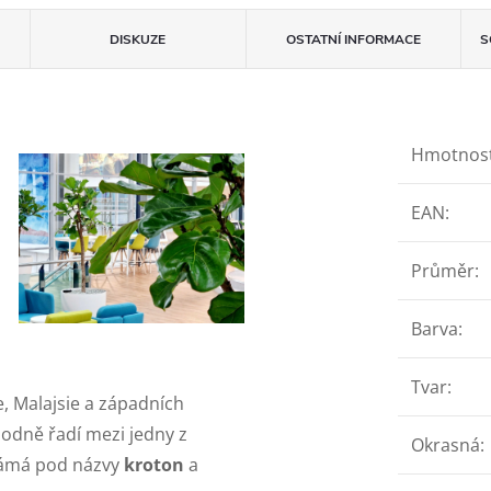
DISKUZE
OSTATNÍ INFORMACE
S
Hmotnos
EAN
:
Průměr
:
Barva
:
Tvar
:
ie, Malajsie a západních
hodně řadí mezi jedny z
Okrasná
:
známá pod názvy
kroton
a