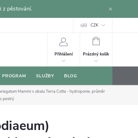
i z pěstování.
CZK
NÁKUPNÍ
KOŠÍK
Prázdný košík
Přihlášení
Í PROGRAM
SLUŽBY
BLOG
ariegatum Mammi v obalu Terra Cotta - hydroponie, průměr
c pestrý
odiaeum)