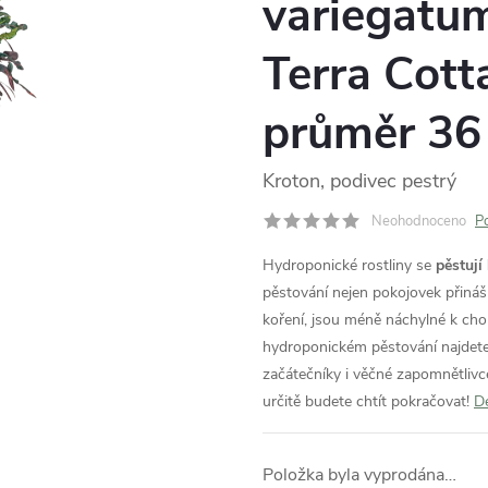
variegatu
Terra Cott
průměr 36
Kroton, podivec pestrý
Neohodnoceno
P
Hydroponické rostliny se
pěstují
pěstování nejen pokojovek přináš
koření, jsou méně náchylné k ch
hydroponickém pěstování najdet
začátečníky i věčné zapomnětlivc
určitě budete chtít pokračovat!
De
Položka byla vyprodána…