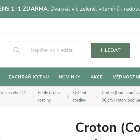
NS 1+1 ZDARMA.
Dvakrát víc zeleně, vitamínů i radost
HLEDAT
ZACHRAŇ KYTKU
NOVINKY
AKCE
VĚRNOSTN
lin a květináčů
Podle druhu
Ostatní
Croton (Codiaeum) v
rostliny
rostliny
36 cm
Kroton, podive
Croton (C