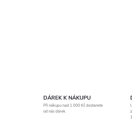
DÁREK K NÁKUPU
Při nákupu nad 1 000 Kč dostanete
U
od nás dárek.
z
1