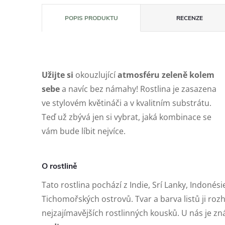
POPIS PRODUKTU
RECENZE
Užijte si
okouzlující
atmosféru zeleně kolem
sebe
a navíc bez námahy! Rostlina je zasazena
ve stylovém květináči a v kvalitním substrátu.
Teď už zbývá jen si vybrat, jaká kombinace se
vám bude líbit nejvíce.
O rostlině
Tato rostlina pochází z Indie, Srí Lanky, Indonés
Tichomořských ostrovů. Tvar a barva listů ji roz
nejzajímavějších rostlinných kousků. U nás je 