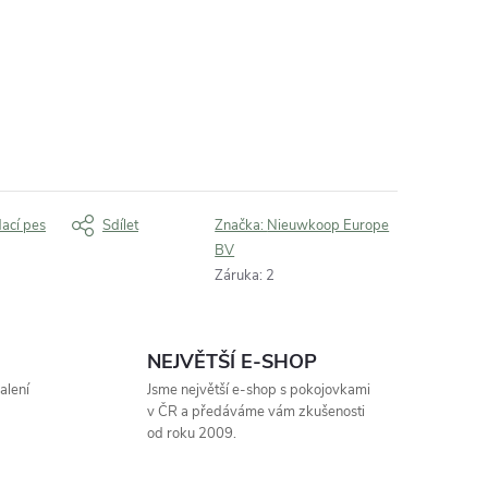
dací pes
Sdílet
Značka:
Nieuwkoop Europe
BV
Záruka
:
2
NEJVĚTŠÍ E-SHOP
alení
Jsme největší e-shop s pokojovkami
v ČR a předáváme vám zkušenosti
od roku 2009.