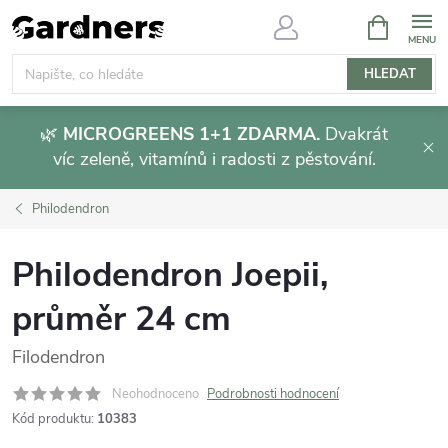
Přejít
NÁKUPNÍ
KOŠÍK
na
obsah
HLEDAT
🌿
MICROGREENS 1+1 ZDARMA.
Dvakrát
víc zeleně, vitamínů i radosti z pěstování.
Philodendron
Philodendron Joepii,
průměr 24 cm
Filodendron
Neohodnoceno
Podrobnosti hodnocení
Kód produktu:
10383