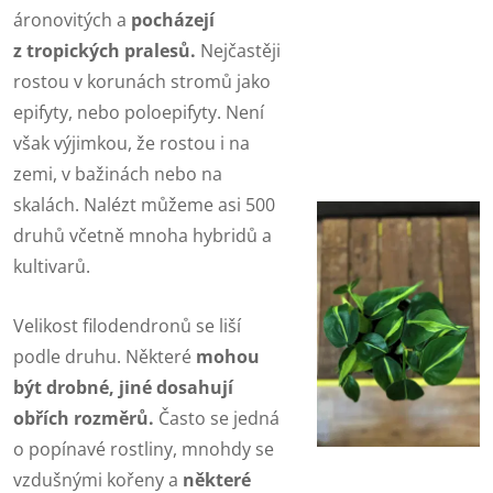
áronovitých a
pocházejí
z tropických pralesů.
Nejčastěji
rostou v korunách stromů jako
epifyty, nebo poloepifyty. Není
však výjimkou, že rostou i na
zemi, v bažinách nebo na
skalách. Nalézt můžeme asi 500
druhů včetně mnoha hybridů a
kultivarů.
Velikost filodendronů se liší
podle druhu. Některé
mohou
být drobné, jiné dosahují
obřích rozměrů.
Často se jedná
o popínavé rostliny, mnohdy se
vzdušnými kořeny a
některé