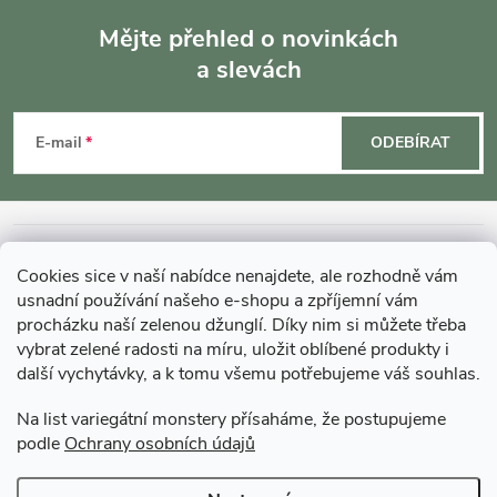
Mějte přehled o novinkách
a slevách
Z
á
E-mail
ODEBÍRAT
p
a
INFORMACE O NÁKUPU
Cookies sice v naší nabídce nenajdete, ale rozhodně vám
t
usnadní používání našeho e-shopu a zpříjemní vám
MOHLO BY VÁS ZAJÍMAT
procházku naší zelenou džunglí. Díky nim si můžete třeba
vybrat zelené radosti na míru, uložit oblíbené produkty i
í
další vychytávky, a k tomu všemu potřebujeme váš souhlas.
O GARDNERS
Na list variegátní monstery přísaháme, že postupujeme
podle
Ochrany osobních údajů
Gardners Design - Projekt, realizace a údržba zahrad a interiérů