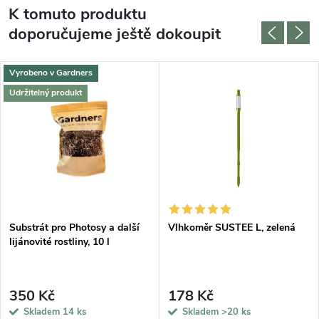
K tomuto produktu
doporučujeme ještě dokoupit
Vyrobeno v Gardners
Udržitelný produkt
Substrát pro Photosy a další
Vlhkoměr SUSTEE L, zelená
lijánovité rostliny, 10 l
350 Kč
178 Kč
Skladem
14 ks
Skladem
>20 ks