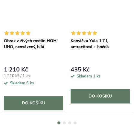
DARMA
Obraz z živých rostlin HOH!
Konvička Yula 1,7 l,
UNO, neosázený, bílá
antracitová + hnědá
1 210 Kč
435 Kč
Měrná
1 210 Kč / 1 ks
Skladem
1 ks
cena:
Skladem
6 ks
DO KOŠÍKU
DO KOŠÍKU