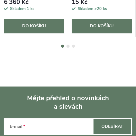
6 360 Kč
15 Kč
Skladem
1 ks
Skladem
>20 ks
DO KOŠÍKU
DO KOŠÍKU
Mějte přehled o novinkách
a slevách
Z
á
E-mail
ODEBÍRAT