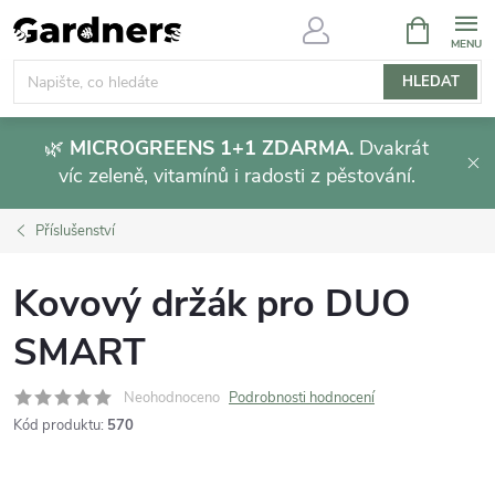
Přejít
NÁKUPNÍ
KOŠÍK
na
obsah
HLEDAT
🌿
MICROGREENS 1+1 ZDARMA.
Dvakrát
víc zeleně, vitamínů i radosti z pěstování.
Příslušenství
Kovový držák pro DUO
SMART
Neohodnoceno
Podrobnosti hodnocení
Kód produktu:
570