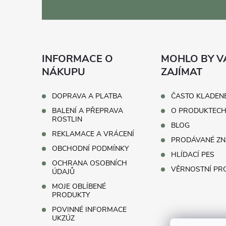
Z
á
p
INFORMACE O
MOHLO BY V
a
NÁKUPU
ZAJÍMAT
t
DOPRAVA A PLATBA
ČASTO KLADEN
BALENÍ A PŘEPRAVA
O PRODUKTEC
í
ROSTLIN
BLOG
REKLAMACE A VRÁCENÍ
PRODÁVANÉ ZN
OBCHODNÍ PODMÍNKY
HLÍDACÍ PES
OCHRANA OSOBNÍCH
VĚRNOSTNÍ P
ÚDAJŮ
MOJE OBLÍBENÉ
PRODUKTY
POVINNÉ INFORMACE
UKZÚZ