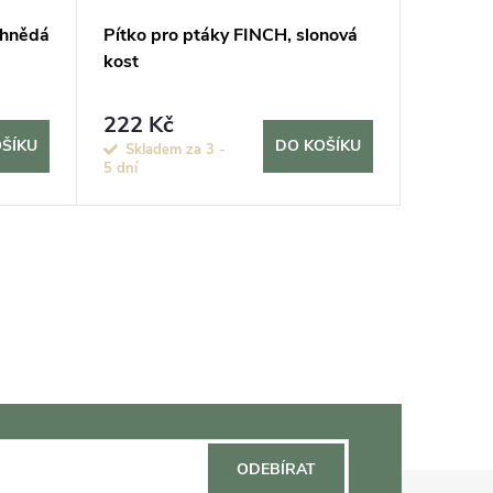
 hnědá
Pítko pro ptáky FINCH, slonová
Set pro
kost
2v1, ze
222 Kč
552 K
ŠÍKU
DO KOŠÍKU
Skladem za 3 -
Sklade
5 dní
5 dní
ODEBÍRAT