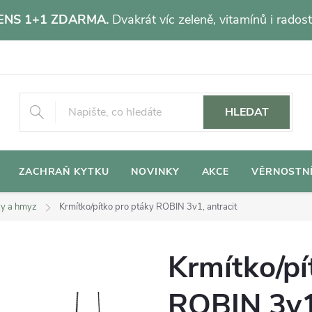
NS 1+1 ZDARMA.
Dvakrát víc zeleně, vitamínů i radost
HLEDAT
ZACHRAŇ KYTKU
NOVINKY
AKCE
VĚRNOSTN
ky a hmyz
Krmítko/pítko pro ptáky ROBIN 3v1, antracit
Krmítko/pí
ROBIN 3v1,