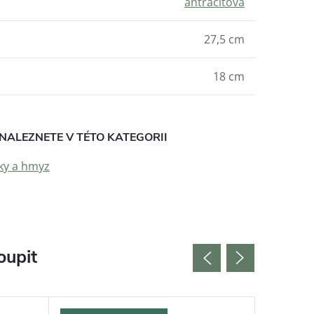
antracitová
27,5 cm
18 cm
NALEZNETE V TÉTO KATEGORII
ky a hmyz
oupit