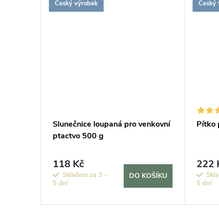
Český výrobek
Český 
ZDARMA
ZDARMA
Slunečnice loupaná pro venkovní
Pítko 
ptactvo 500 g
118 Kč
222 
KOŠÍKU
Skladem za 3 -
Skla
DO KOŠÍKU
5 dní
5 dní