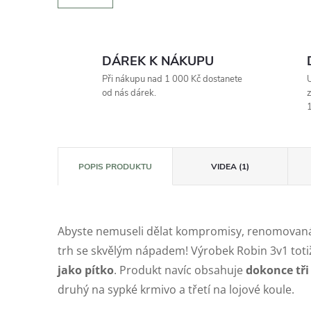
DÁREK K NÁKUPU
Při nákupu nad 1 000 Kč dostanete
U
od nás dárek.
z
1
POPIS PRODUKTU
VIDEA (1)
Abyste nemuseli dělat kompromisy, renomovaná č
trh se skvělým nápadem! Výrobek Robin 3v1 tot
jako pítko
. Produkt navíc obsahuje
dokonce tři
druhý na sypké krmivo a třetí na lojové koule.