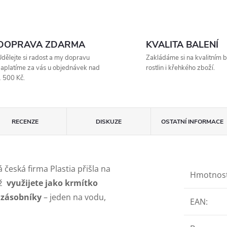
DOPRAVA ZDARMA
KVALITA BALENÍ
dělejte si radost a my dopravu
Zakládáme si na kvalitním b
aplatíme za vás u objednávek nad
rostlin i křehkého zboží.
 500 Kč.
RECENZE
DISKUZE
OSTATNÍ INFORMACE
eská firma Plastia přišla na
Hmotnos
iž
využijete jako krmítko
 zásobníky
– jeden na vodu,
EAN
: