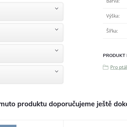
Barva
:
Výška
:
Šířka
:
PRODUKT 
Pro ptá
muto produktu doporučujeme ještě dok