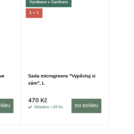
Vyrobeno v Gardners
Bestselle
1 + 1
 ve
Sada microgreens "Vypěstuj si
Skleněn
sám", L
GARDNER
470 Kč
149 K
ŠÍKU
DO KOŠÍKU
Skladem
>20 ks
Sklad