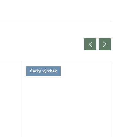
Český výrobek
Český vý