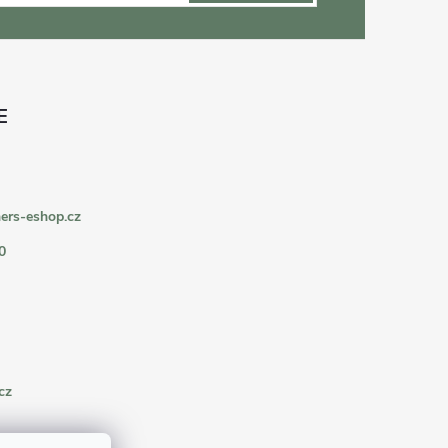
ers-eshop.cz
0
cz