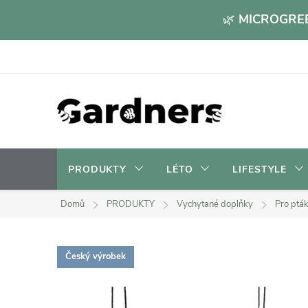
Přejít
🌿
MICROGREE
na
obsah
PRODUKTY
LÉTO
LIFESTYLE
Domů
PRODUKTY
Vychytané doplňky
Pro ptá
Český výrobek