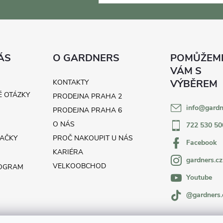
ÁS
O GARDNERS
KONTAKTY
É OTÁZKY
PRODEJNA PRAHA 2
info
@
gardn
H
PRODEJNA PRAHA 6
O NÁS
722 530 50
AČKY
PROČ NAKOUPIT U NÁS
Facebook
KARIÉRA
gardners.cz
VELKOOBCHOD
ROGRAM
Youtube
@gardners.