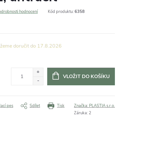
odrobnosti hodnocení
Kód produktu:
6358
17.8.2026
VLOŽIT DO KOŠÍKU
dací pes
Sdílet
Tisk
Značka:
PLASTIA s.r.o.
Záruka
:
2