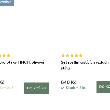
výrobek
pro ptáky FINCH, olivová
Set rostlin čistících vzduch
stínu
Kč
640 Kč
DO KO
dem za 3 -
Skladem
2 ks
DO KOŠÍKU