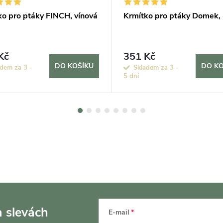
ko pro ptáky FINCH, vínová
Krmítko pro ptáky Domek,
Kč
351 Kč
DO KOŠÍKU
DO KO
dem za 3 -
Skladem za 3 -
5 dní
a slevách
E-mail