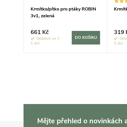
livová
Krmítko/pítko pro ptáky ROBIN
Krmít
3v1, zelená
661 Kč
319 
KOŠÍKU
DO KOŠÍKU
Skladem za 3 -
Skla
5 dní
5 dní
Mějte přehled o novinkách