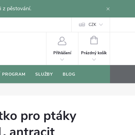
i z pěstování.
CZK
NÁKUPNÍ
KOŠÍK
Prázdný košík
Přihlášení
Í PROGRAM
SLUŽBY
BLOG
tko pro ptáky
 antracit