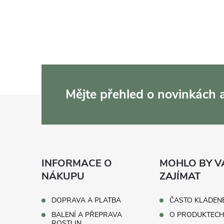
Mějte přehled o novinkách
Z
á
p
INFORMACE O
MOHLO BY V
a
NÁKUPU
ZAJÍMAT
t
DOPRAVA A PLATBA
ČASTO KLADEN
BALENÍ A PŘEPRAVA
O PRODUKTEC
ROSTLIN