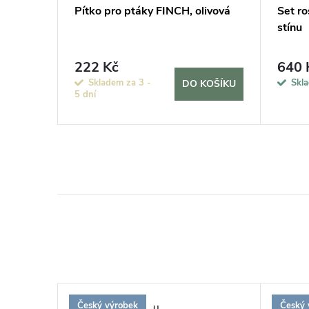
Pítko pro ptáky FINCH, olivová
Set ro
stínu
222 Kč
640 
KOŠÍKU
Skladem za 3 -
Skl
DO KOŠÍKU
5 dní
Český výrobek
Český 