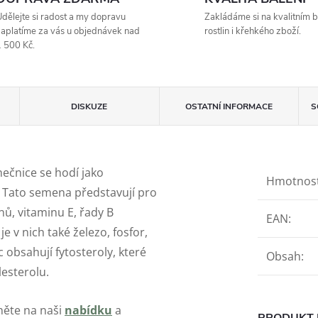
dělejte si radost a my dopravu
Zakládáme si na kvalitním b
aplatíme za vás u objednávek nad
rostlin i křehkého zboží.
 500 Kč.
DISKUZE
OSTATNÍ INFORMACE
S
ečnice se hodí jako
Hmotnos
. Tato semena představují pro
nů, vitaminu E, řady B
EAN
:
je v nich také železo, fosfor,
 obsahují fytosteroly, které
Obsah
:
esterolu.
něte na naši
nabídku
a
PRODUKT 