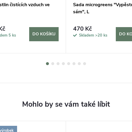
stlin čistících vzduch ve
Sada microgreens "Vypěstu
sám", L
Kč
470 Kč
DO KOŠÍKU
DO KO
adem
5 ks
Skladem
>20 ks
výrobek