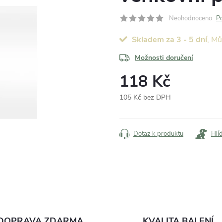
Neohodnoceno
P
Skladem za 3 - 5 dní
Možnosti doručení
118 Kč
105 Kč bez DPH
Měrná
cena:
Dotaz k produktu
Hlí
DOPRAVA ZDARMA
KVALITA BALENÍ