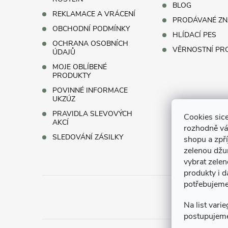
í
BLOG
REKLAMACE A VRÁCENÍ
PRODÁVANÉ ZN
OBCHODNÍ PODMÍNKY
HLÍDACÍ PES
OCHRANA OSOBNÍCH
VĚRNOSTNÍ P
ÚDAJŮ
MOJE OBLÍBENÉ
PRODUKTY
POVINNÉ INFORMACE
UKZÚZ
PRAVIDLA SLEVOVÝCH
Cookies sice
AKCÍ
rozhodně vá
SLEDOVÁNÍ ZÁSILKY
shopu a zpř
zelenou džun
vybrat zelen
produkty i d
potřebujeme
Na list vari
postupujem