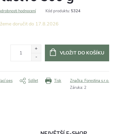
odrobnosti hodnocení
Kód produktu:
5324
17.8.2026
VLOŽIT DO KOŠÍKU
dací pes
Sdílet
Tisk
Značka:
Forestina s.r.o.
Záruka
:
2
NEJVĚTŠÍ E-SHOP