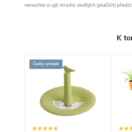
nenechte si ujít mnoho skvělých (ptačích) předst
K to
Český výrobek