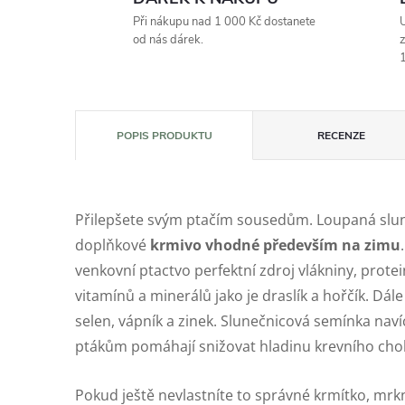
Při nákupu nad 1 000 Kč dostanete
U
od nás dárek.
z
1
POPIS PRODUKTU
RECENZE
Přilepšete svým ptačím sousedům. Loupaná slun
doplňkové
krmivo vhodné především na zimu
venkovní ptactvo perfektní zdroj vlákniny, protei
vitamínů a minerálů jako je draslík a hořčík. Dále 
selen, vápník a zinek. Slunečnicová semínka navíc
ptákům pomáhají snižovat hladinu krevního chol
Pokud ještě nevlastníte to správné krmítko, mrk