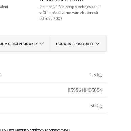
alení
Jsme největší e-shop s pokojovkami
v ČR a předáváme vám zkušenosti
od roku 2009.
OUVISEJÍCÍ PRODUKTY
PODOBNÉ PRODUKTY
t
:
1.5 kg
8595618405054
500 g
NALEZNETE V TÉTO KATEGORII