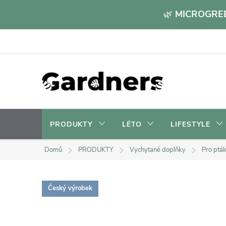
Přejít
🌿
MICROGREE
na
obsah
PRODUKTY
LÉTO
LIFESTYLE
Domů
PRODUKTY
Vychytané doplňky
Pro ptá
Český výrobek