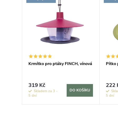
 ROBIN
Krmítko pro ptáky FINCH, vínová
Pítko 
319 Kč
222 
KOŠÍKU
DO KOŠÍKU
Skladem za 3 -
Skla
5 dní
5 dní