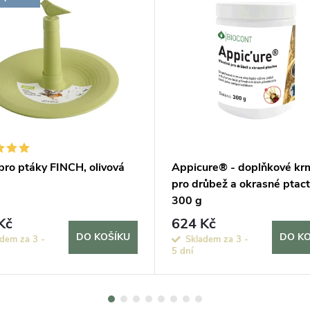
pro ptáky FINCH, olivová
Appicure® - doplňkové kr
pro drůbež a okrasné ptac
300 g
Kč
624 Kč
DO KOŠÍKU
DO KO
dem za 3 -
Skladem za 3 -
5 dní