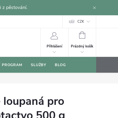
i z pěstování.
CZK
NÁKUPNÍ
KOŠÍK
Prázdný košík
Přihlášení
Í PROGRAM
SLUŽBY
BLOG
 loupaná pro
tactvo 500 g