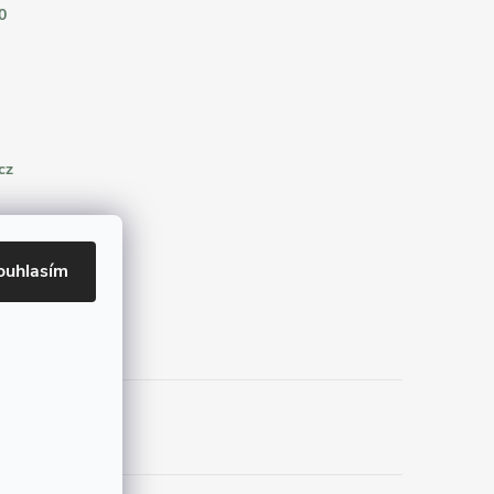
0
cz
ouhlasím