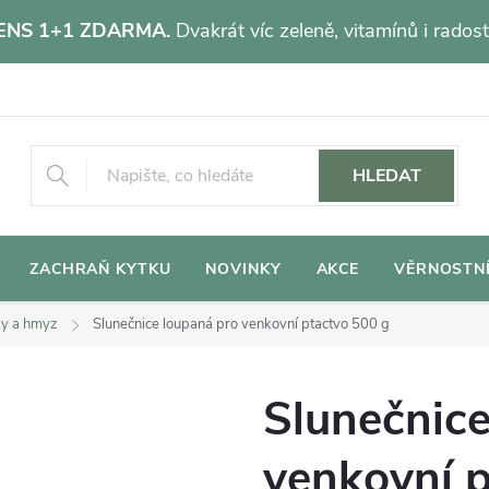
NS 1+1 ZDARMA.
Dvakrát víc zeleně, vitamínů i radost
HLEDAT
ZACHRAŇ KYTKU
NOVINKY
AKCE
VĚRNOSTN
ky a hmyz
Slunečnice loupaná pro venkovní ptactvo 500 g
Slunečnice
venkovní p