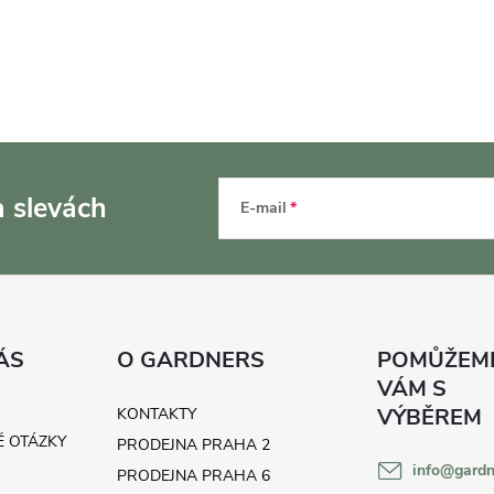
a slevách
E-mail
ÁS
O GARDNERS
KONTAKTY
É OTÁZKY
PRODEJNA PRAHA 2
info
@
gardn
H
PRODEJNA PRAHA 6