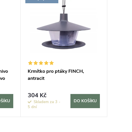
mivo
Krmítko pro ptáky FINCH,
Krmítko
tvo
antracit
zelená
304 Kč
351 K
ŠÍKU
DO KOŠÍKU
Skladem za 3 -
Sklade
5 dní
5 dní