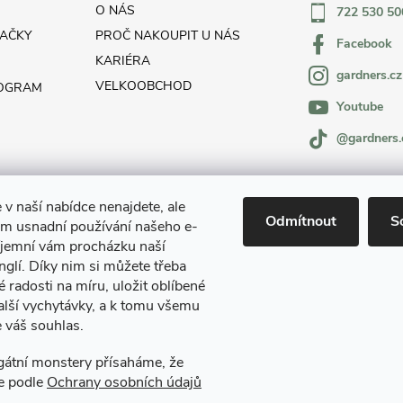
O NÁS
722 530 50
AČKY
PROČ NAKOUPIT U NÁS
Facebook
KARIÉRA
gardners.cz
VELKOOBCHOD
ROGRAM
Youtube
@gardners.
 v naší nabídce nenajdete, ale
Odmítnout
S
m usnadní používání našeho e-
íjemní vám procházku naší
glí. Díky nim si můžete třeba
é radosti na míru, uložit oblíbené
alší vychytávky, a k tomu všemu
 váš souhlas.
Gardners Design - Projekt, realizace a údržba zahrad a interiérů
egátní monstery přísaháme, že
e podle
Ochrany osobních údajů