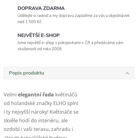
DOPRAVA ZDARMA
Udělejte si radost a my dopravu zaplatíme za vás u objednávek
nad 1 500 Kč.
NEJVĚTŠÍ E-SHOP
Jsme největší e-shop s pokojovkami v ČR a předáváme vám
zkušenosti od roku 2009.
Popis produktu
Velmi
elegantní řada
květináčů
od holandské značky ELHO splní
i ty nejvyšší nároky! Květináče se
skvěle hodí do interiéru, ale
ozdobí i vaši terasu, zahradu i
atrium kancelářské budovy.