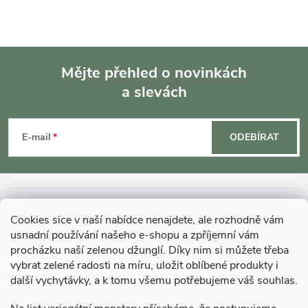
Mějte přehled o novinkách
a slevách
Z
á
E-mail
ODEBÍRAT
p
a
INFORMACE O NÁKUPU
Cookies sice v naší nabídce nenajdete, ale rozhodně vám
t
usnadní používání našeho e-shopu a zpříjemní vám
MOHLO BY VÁS ZAJÍMAT
procházku naší zelenou džunglí. Díky nim si můžete třeba
vybrat zelené radosti na míru, uložit oblíbené produkty i
í
další vychytávky, a k tomu všemu potřebujeme váš souhlas.
O GARDNERS