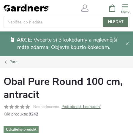
Přejít
NÁKUPNÍ
KOŠÍK
na
obsah
HLEDAT
🪴 AKCE:
Vyberte si 3 kokedamy a nejlevnější
máte zdarma. Objevte kouzlo kokedam.
Pure
Obal Pure Round 100 cm,
antracit
Neohodnoceno
Podrobnosti hodnocení
Kód produktu:
9242
Udržitelný produkt