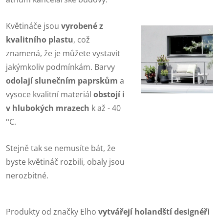
Květináče jsou
vyrobené z
kvalitního plastu
, což
znamená, že je můžete vystavit
jakýmkoliv podmínkám. Barvy
odolají slunečním paprskům
a
vysoce kvalitní materiál
obstojí i
v hlubokých mrazech
k až - 40
°C.
Stejně tak se nemusíte bát, že
byste květináč rozbili, obaly jsou
nerozbitné.
Produkty od značky Elho
vytvářejí holandští designéři