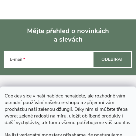
Mějte přehled o novinkách
a slevách
Z
á
E-mail
ODEBÍRAT
p
a
INFORMACE O NÁKUPU
Cookies sice v naší nabídce nenajdete, ale rozhodně vám
t
usnadní používání našeho e-shopu a zpříjemní vám
MOHLO BY VÁS ZAJÍMAT
procházku naší zelenou džunglí. Díky nim si můžete třeba
í
vybrat zelené radosti na míru, uložit oblíbené produkty i
další vychytávky, a k tomu všemu potřebujeme váš souhlas.
O GARDNERS
Na list variegátní monstery přísaháme, že postupujeme