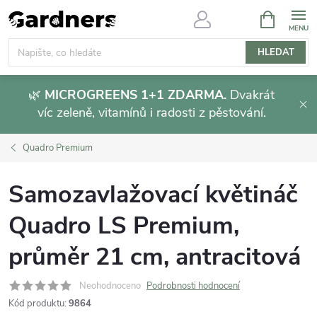
Přejít
NÁKUPNÍ
KOŠÍK
na
obsah
HLEDAT
🌿
MICROGREENS 1+1 ZDARMA.
Dvakrát
víc zeleně, vitamínů i radosti z pěstování.
Quadro Premium
Samozavlažovací květináč
Quadro LS Premium,
průměr 21 cm, antracitová
Neohodnoceno
Podrobnosti hodnocení
Kód produktu:
9864