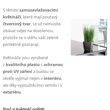
S těmito
samozavlažovacími
květináči
, které mají poutavý
čtvercový tvar
, se už nemusíte
obávat odjet na dovolenou,
protože se o vláhu vaší zeleně
perfektně postarají.
Květináče jsou vyrobené
z
kvalitního plastu
s
ochranou
proti UV záření
a budou se
skvěle vyjímat nejen v
interiéru
,
ale díky vypouštěcímu ventilu i v
exteriéru
.
Proč si květináč pořídit