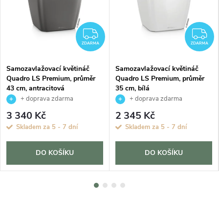
ZDARMA
Z
ZDARMA
ZDARMA
Samozavlažovací květináč
Samozavlažovací květináč
Quadro LS Premium, průměr
Quadro LS Premium, průměr
43 cm, antracitová
35 cm, bílá
+ doprava zdarma
+ doprava zdarma
3 340 Kč
2 345 Kč
Skladem za 5 - 7 dní
Skladem za 5 - 7 dní
DO KOŠÍKU
DO KOŠÍKU