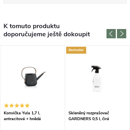
K tomuto produktu
doporučujeme ještě dokoupit
Bestseller
DARMA
Konvička Yula 1,7 l,
Skleněný rozprašovač
antracitová + hnědá
GARDNERS 0,5 l, čirá