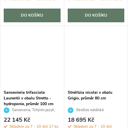
DO KOŠÍKU
DO KOŠÍKU
Sansevieria trifasciata
Strelitzia nicolai v obalu
Laurentii v obalu Stretto -
Grigio, průměr 80 cm
hydroponie, průměr 100 cm
Sanseveria, Tchýnin jazyk,
Strelície natálská
Tenura
22 145 Kč
18 695 Kč
Skladem za 7 - 10 dní
17 ks
Skladem za 7 - 10 dní