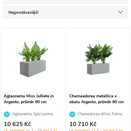
Ř
Nejprodávanější
a
Nejlevnější
V
Nejdražší
z
ý
Abecedně
e
p
n
i
í
s
p
Aglaonema Miss Julliete in
Chamaedorea metallica v
Argento, průměr 80 cm
obalu Argento, průměr 80 cm
p
r
Aglaonema, Spící panna
Chamedorea sličná, Palma
r
horská, Oštěpuška nádherná
10 625 Kč
10 710 Kč
o
Skladem za 7 - 10 dní
1 ks
Skladem za 7 - 10 dní
1 ks