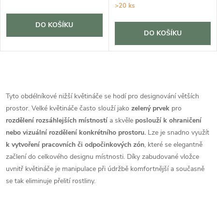
>20 ks
DO KOŠÍKU
DO KOŠÍKU
O
v
Tyto obdélníkové nižší květináče se hodí pro designování větších
prostor. Velké květináče často slouží jako
zelený prvek
pro
l
rozdělení rozsáhlejších místností
a skvěle
poslouží k ohraničení
á
nebo vizuální rozdělení konkrétního prostoru.
Lze je snadno využít
k vytvoření pracovních či odpočinkových zón
, které se elegantně
d
začlení do celkového designu místnosti. Díky zabudované vložce
uvnitř květináče je manipulace při údržbě komfortnější a současně
a
se tak eliminuje přelití rostliny.
c
í