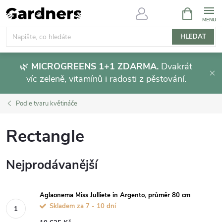
Přejít
NÁKUPNÍ
KOŠÍK
na
obsah
HLEDAT
🌿
MICROGREENS 1+1 ZDARMA.
Dvakrát
víc zeleně, vitamínů i radosti z pěstování.
Podle tvaru květináče
Rectangle
Nejprodávanější
Aglaonema Miss Julliete in Argento, průměr 80 cm
Skladem za 7 - 10 dní