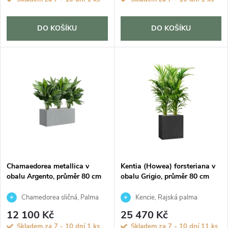
o
d
d
DO KOŠÍKU
DO KOŠÍKU
u
u
k
k
t
t
ů
ů
Chamaedorea metallica v
Kentia (Howea) forsteriana v
obalu Argento, průměr 80 cm
obalu Grigio, průměr 80 cm
Chamedorea sličná, Palma
Kencie, Rajská palma
horská, Oštěpuška nádherná
12 100 Kč
25 470 Kč
Skladem za 7 - 10 dní
1 ks
Skladem za 7 - 10 dní
11 ks