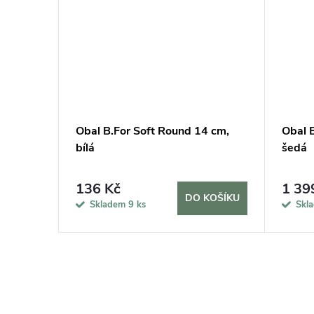
8 cm,
Obal B.For Soft Round 14 cm,
Obal 
bílá
šedá
136 Kč
1 39
KOŠÍKU
DO KOŠÍKU
Skladem
9 ks
Skl