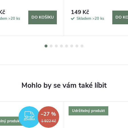
Kč
149 Kč
DO KOŠÍKU
DO KO
adem
>20 ks
Skladem
>20 ks
Udržitelný produkt
–27 %
ZDARMA
ZDARMA
elný produkt
1 922 Kč