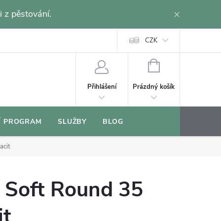
i z pěstování.
CZK
NÁKUPNÍ
KOŠÍK
Prázdný košík
Přihlášení
Í PROGRAM
SLUŽBY
BLOG
acit
r Soft Round 35
it