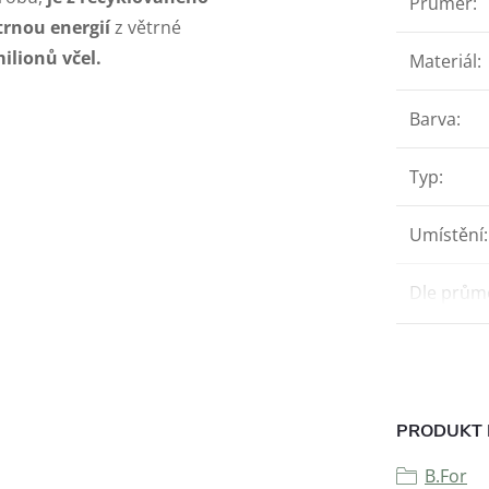
Průměr
:
trnou energií
z větrné
ilionů včel.
Materiál
:
Barva
:
Typ
:
Umístění
:
Dle prům
PRODUKT 
B.For