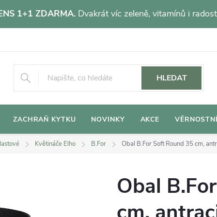
NS 1+1 ZDARMA.
Dvakrát víc zeleně, vitamínů i radost
HLEDAT
ZACHRAŇ KYTKU
NOVINKY
AKCE
VĚRNOSTN
lastové
Květináče Elho
B.For
Obal B.For Soft Round 35 cm, antr
Obal B.Fo
cm, antrac