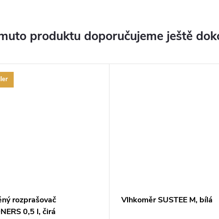
muto produktu doporučujeme ještě dok
ler
ěný rozprašovač
Vlhkoměr SUSTEE M, bílá
ERS 0,5 l, čirá