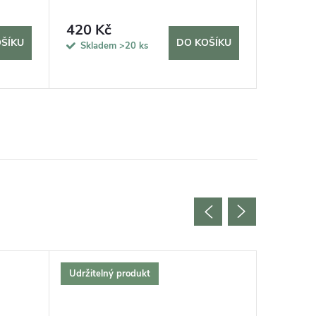
420 Kč
43 Kč
ŠÍKU
DO KOŠÍKU
Skladem
>20 ks
Sklad
Udržitelný produkt
Udržitel