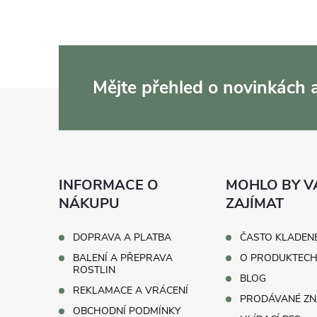
Mějte přehled o novinkách
Z
á
p
INFORMACE O
MOHLO BY V
a
NÁKUPU
ZAJÍMAT
t
DOPRAVA A PLATBA
ČASTO KLADEN
BALENÍ A PŘEPRAVA
O PRODUKTEC
í
ROSTLIN
BLOG
REKLAMACE A VRÁCENÍ
PRODÁVANÉ ZN
OBCHODNÍ PODMÍNKY