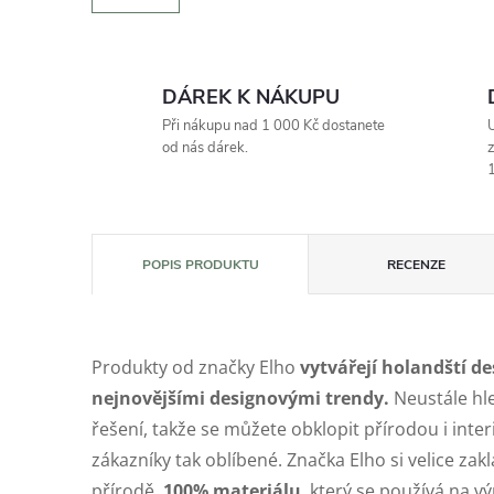
DÁREK K NÁKUPU
Při nákupu nad 1 000 Kč dostanete
U
od nás dárek.
z
1
POPIS PRODUKTU
RECENZE
Produkty od značky Elho
vytvářejí holandští de
nejnovějšími designovými trendy.
Neustále hle
řešení, takže se můžete obklopit přírodou i inte
zákazníky tak oblíbené. Značka Elho si velice zakl
přírodě.
100% materiálu
, který se používá na v