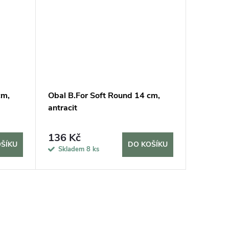
cm,
Obal B.For Soft Round 14 cm,
Obal B.
antracit
růžová
136 Kč
182 K
ŠÍKU
DO KOŠÍKU
Skladem
8 ks
Sklad