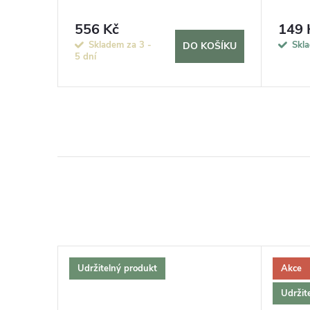
556 Kč
149 
KOŠÍKU
Skladem za 3 -
Skl
DO KOŠÍKU
5 dní
Udržitelný produkt
Akce
Udržit