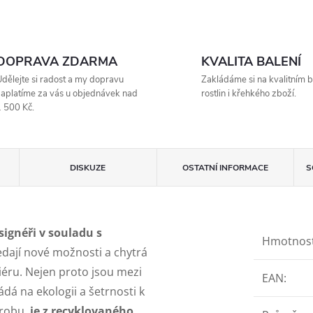
DOPRAVA ZDARMA
KVALITA BALENÍ
dělejte si radost a my dopravu
Zakládáme si na kvalitním b
aplatíme za vás u objednávek nad
rostlin i křehkého zboží.
 500 Kč.
DISKUZE
OSTATNÍ INFORMACE
S
signéři v souladu s
Hmotnos
dají nové možnosti a chytrá
riéru. Nejen proto jsou mezi
EAN
:
ádá na ekologii a šetrnosti k
ýrobu,
je z recyklovaného