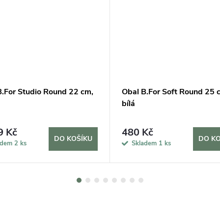
B.For Studio Round 22 cm,
Obal B.For Soft Round 25 
bílá
9 Kč
480 Kč
DO KOŠÍKU
DO KO
adem
2 ks
Skladem
1 ks