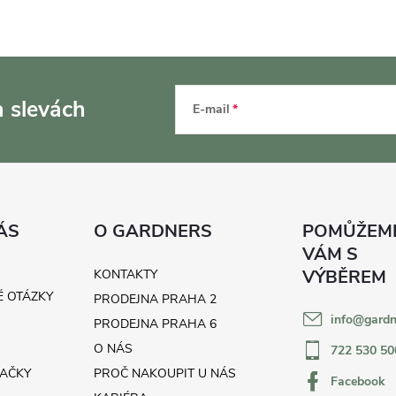
a slevách
E-mail
ÁS
O GARDNERS
KONTAKTY
É OTÁZKY
PRODEJNA PRAHA 2
info
@
gardn
H
PRODEJNA PRAHA 6
O NÁS
722 530 50
AČKY
PROČ NAKOUPIT U NÁS
Facebook