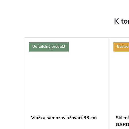
K to
Udržitelný produkt
Bestsel
ZDARMA
ZDARMA
Vložka samozavlažovací 33 cm
Sklen
GARDN