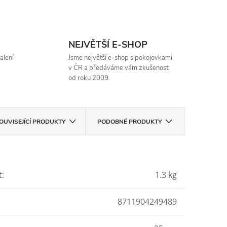
NEJVĚTŠÍ E-SHOP
alení
Jsme největší e-shop s pokojovkami
v ČR a předáváme vám zkušenosti
od roku 2009.
OUVISEJÍCÍ PRODUKTY
PODOBNÉ PRODUKTY
t
:
1.3 kg
8711904249489