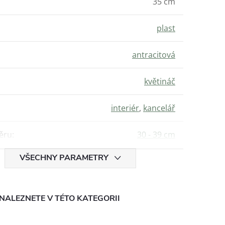
35 cm
plast
antracitová
květináč
interiér
,
kancelář
ěru
:
30 - 39 cm
VŠECHNY PARAMETRY
NALEZNETE V TÉTO KATEGORII