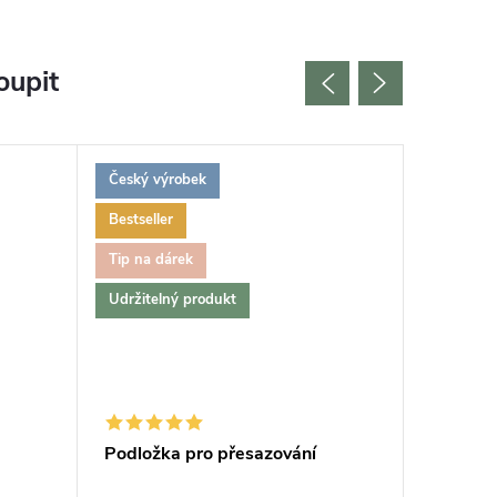
oupit
Český výrobek
Český vý
Bestseller
Tip na dárek
Udržitelný produkt
Podložka pro přesazování
Keramzi