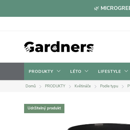
Přejít
🌿
MICROGREE
na
obsah
PRODUKTY
LÉTO
LIFESTYLE
Domů
PRODUKTY
Květináče
Podle typu
P
Udržitelný produkt