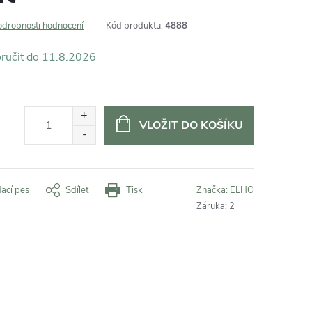
odrobnosti hodnocení
Kód produktu:
4888
11.8.2026
VLOŽIT DO KOŠÍKU
dací pes
Sdílet
Tisk
Značka:
ELHO
Záruka
:
2