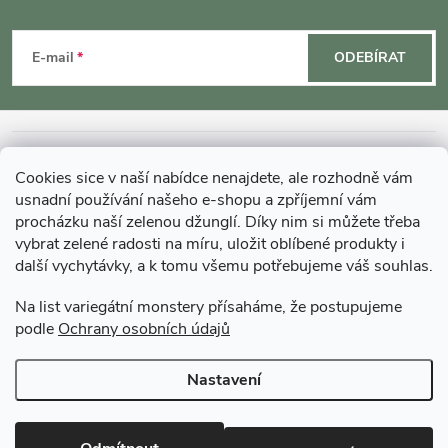
Z
á
E-mail
ODEBÍRAT
p
a
INFORMACE O NÁKUPU
Cookies sice v naší nabídce nenajdete, ale rozhodně vám
t
usnadní používání našeho e-shopu a zpříjemní vám
MOHLO BY VÁS ZAJÍMAT
procházku naší zelenou džunglí. Díky nim si můžete třeba
vybrat zelené radosti na míru, uložit oblíbené produkty i
í
další vychytávky, a k tomu všemu potřebujeme váš souhlas.
O GARDNERS
Na list variegátní monstery přísaháme, že postupujeme
podle
Ochrany osobních údajů
Gardners Design - Projekt, realizace a údržba zahrad a interiérů
Nastavení
Copyright 2026
Gardners-eshop.cz
. Všechna práva vyhrazena.
Upravit
nastavení cookies