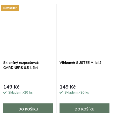
Bestseller
DARMA
Skleněný rozprašovač
Vlhkoměr SUSTEE M, bílá
GARDNERS 0,5 l, čirá
149 Kč
149 Kč
Skladem
>20 ks
Skladem
>20 ks
DO KOŠÍKU
DO KOŠÍKU