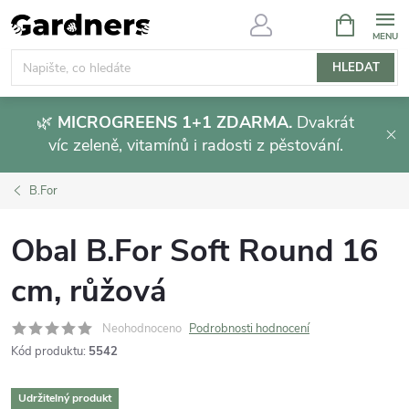
Přejít
NÁKUPNÍ
KOŠÍK
na
obsah
HLEDAT
🌿
MICROGREENS 1+1 ZDARMA.
Dvakrát
víc zeleně, vitamínů i radosti z pěstování.
B.For
Obal B.For Soft Round 16
cm, růžová
Neohodnoceno
Podrobnosti hodnocení
Kód produktu:
5542
Udržitelný produkt