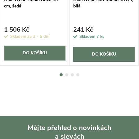
cm, šedá
bílá
1 506 Kč
241 Kč
Skladem za 3 - 5 dní
Skladem
7 ks
DO KOŠÍKU
DO KOŠÍKU
Mějte přehled o novinkách
a slevách