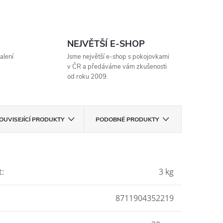
NEJVĚTŠÍ E-SHOP
alení
Jsme největší e-shop s pokojovkami
v ČR a předáváme vám zkušenosti
od roku 2009.
OUVISEJÍCÍ PRODUKTY
PODOBNÉ PRODUKTY
t
:
3 kg
8711904352219