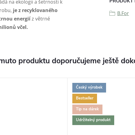
PRODUKT 
ádá na ekologii a šetrnosti k
ýrobu,
je z recyklovaného
B.For
trnou energií
z větrné
ilionů včel.
muto produktu doporučujeme ještě dok
Český výrobek
Bestseller
Tip na dárek
Udržitelný produkt