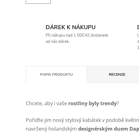
DÁREK K NÁKUPU
Při nákupu nad 1 000 Kč dostanete
U
od nás dárek.
z
1
POPIS PRODUKTU
RECENZE
Chcete, aby i vaše
rostliny byly trendy
?
Pořiďte jim nový stylový kabátek v podobě květin
navržený holandským
designérským duem Dap