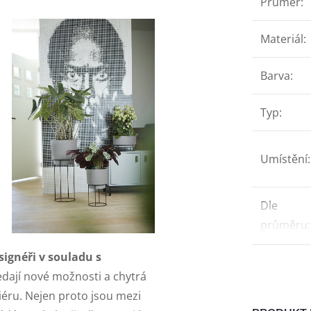
Průměr
:
Materiál
:
Barva
:
Typ
:
Umístění
:
Dle
průměru
:
signéři v souladu s
dají nové možnosti a chytrá
riéru. Nejen proto jsou mezi