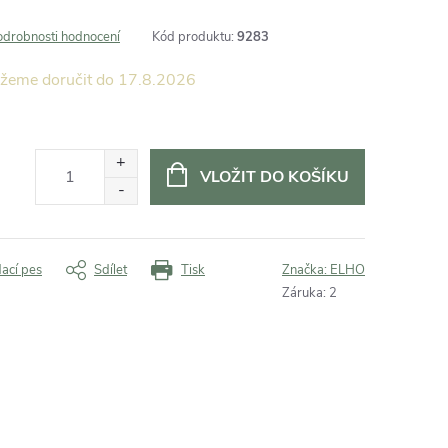
odrobnosti hodnocení
Kód produktu:
9283
17.8.2026
VLOŽIT DO KOŠÍKU
dací pes
Sdílet
Tisk
Značka:
ELHO
Záruka
:
2