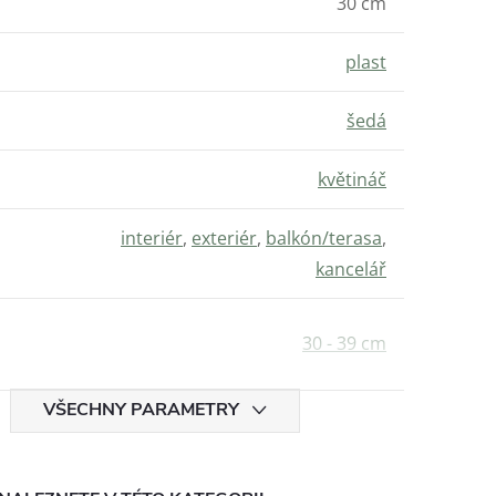
30 cm
plast
šedá
květináč
interiér
,
exteriér
,
balkón/terasa
,
kancelář
30 - 39 cm
VŠECHNY PARAMETRY