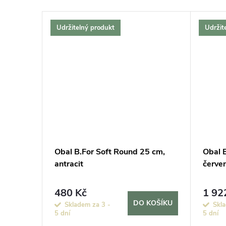
Udržitelný produkt
Udržit
4 cm,
Obal B.For Soft Round 25 cm,
Obal 
antracit
červe
480 Kč
1 92
KOŠÍKU
DO KOŠÍKU
Skladem za 3 -
Skla
5 dní
5 dní