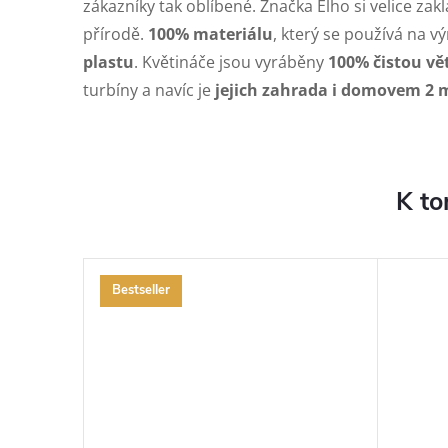
zákazníky tak oblíbené. Značka Elho si velice zakl
přírodě.
100% materiálu
, který se používá na v
plastu
. Květináče jsou vyráběny
100% čistou vě
turbíny a navíc je
jejich zahrada i domovem 2 m
K to
Bestseller
ZDARMA
ZDARMA