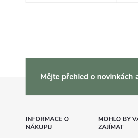
Mějte přehled o novinkách
Z
á
p
INFORMACE O
MOHLO BY V
a
NÁKUPU
ZAJÍMAT