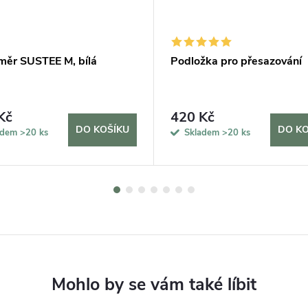
měr SUSTEE M, bílá
Podložka pro přesazování
Kč
420 Kč
DO KOŠÍKU
DO KO
adem
>20 ks
Skladem
>20 ks