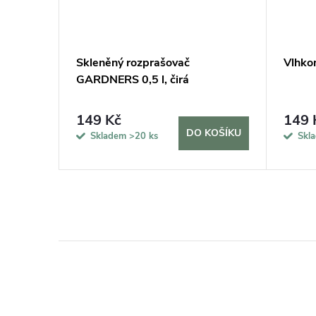
Skleněný rozprašovač
Vlhko
GARDNERS 0,5 l, čirá
149 Kč
149 
KOŠÍKU
DO KOŠÍKU
Skladem
>20 ks
Skl