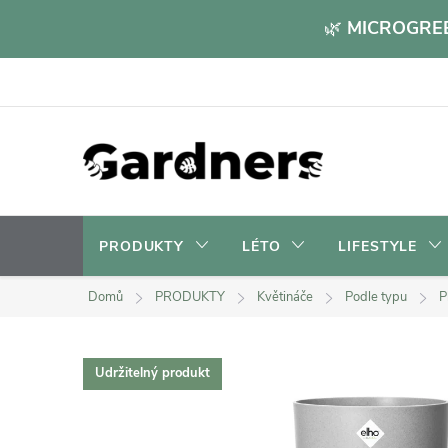
Přejít
🌿
MICROGREE
na
obsah
PRODUKTY
LÉTO
LIFESTYLE
Domů
PRODUKTY
Květináče
Podle typu
P
Udržitelný produkt