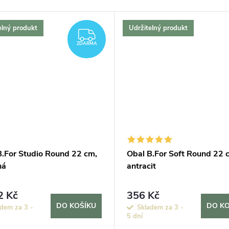
elný produkt
Udržitelný produkt
ZDARMA
ZDARMA
B.For Studio Round 22 cm,
Obal B.For Soft Round 22 
ná
antracit
2 Kč
356 Kč
DO KOŠÍKU
DO KO
dem za 3 -
Skladem za 3 -
5 dní