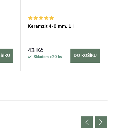
Keramzit 4-8 mm, 1 l
Měřič v
43 Kč
315 K
ŠÍKU
DO KOŠÍKU
Skladem
>20 ks
Sklad