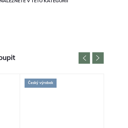
NALEZNETE V TÉTO KATEGORII
oupit
Český výrobek
Bestselle