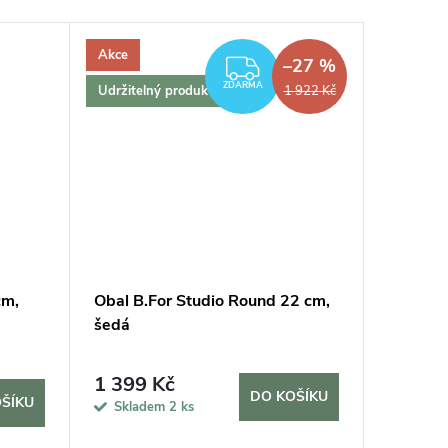
Akce
Udržitel
–27 %
ZDARMA
ZDARMA
Udržitelný produkt
1 922 Kč
cm,
Obal B.For Studio Round 22 cm,
Obal B.
šedá
šedá
1 506
1 399 Kč
DO KOŠÍKU
ŠÍKU
Sklade
Skladem
2 ks
5 dní