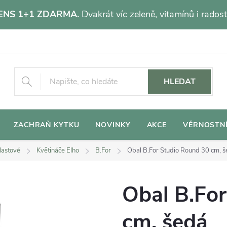
NS 1+1 ZDARMA.
Dvakrát víc zeleně, vitamínů i radost
HLEDAT
ZACHRAŇ KYTKU
NOVINKY
AKCE
VĚRNOSTN
lastové
Květináče Elho
B.For
Obal B.For Studio Round 30 cm, 
Obal B.Fo
cm, šedá