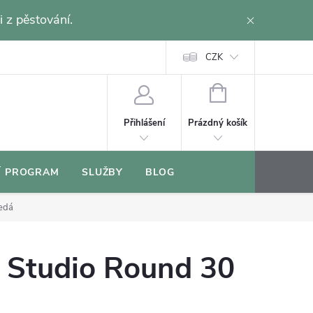
i z pěstování.
CZK
NÁKUPNÍ
KOŠÍK
Prázdný košík
Přihlášení
Í PROGRAM
SLUŽBY
BLOG
šedá
r Studio Round 30