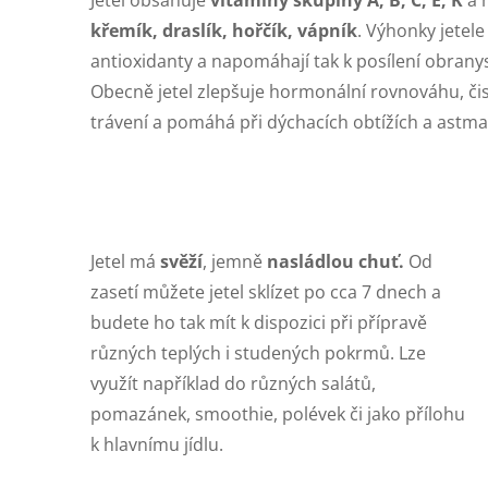
křemík, draslík, hořčík, vápník
. Výhonky jetele
antioxidanty a napomáhají tak k posílení obran
Obecně jetel zlepšuje hormonální rovnováhu, čistí
trávení a pomáhá při dýchacích obtížích a astma
Jetel má
svěží
, jemně
nasládlo
u chuť.
Od
zasetí můžete jetel sklízet po cca 7 dnech a
budete ho tak mít k dispozici při přípravě
různých teplých i studených pokrmů. Lze
využít například do různých salátů,
pomazánek, smoothie, polévek či jako přílohu
k hlavnímu jídlu.