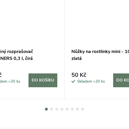
ěný rozprašovač
Nůžky na rostlinky mini - 1
ERS 0,3 l, čirá
zlatá
č
50 Kč
DO KOŠÍKU
DO KO
adem
>20 ks
Skladem
>20 ks