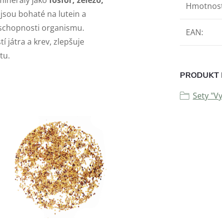
Hmotnos
 jsou bohaté na lutein a
yschopnosti organismu.
EAN
:
 játra a krev, zlepšuje
tu.
PRODUKT 
Sety "V