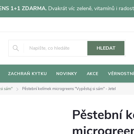
NS 1+1 ZDARMA.
Dvakrát víc zeleně, vitamínů i radost
HLEDAT
ZACHRAŇ KYTKU
NOVINKY
AKCE
VĚRNOSTN
 si sám"
Pěstební kelímek microgreens "Vypěstuj si sám" - Jetel
Pěstební k
microgreen