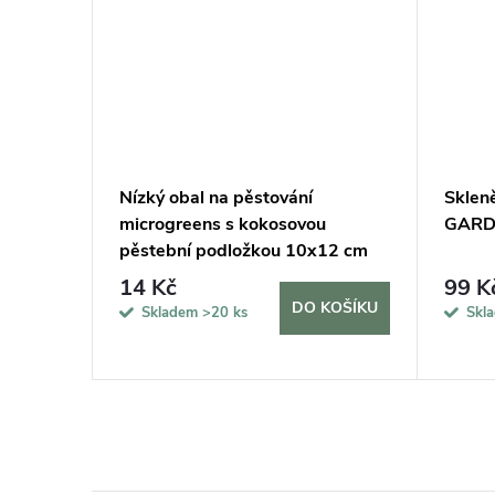
tování
Nízký obal na pěstování
Sklen
microgreens s kokosovou
GARDN
pěstební podložkou 10x12 cm
14 Kč
99 K
KOŠÍKU
DO KOŠÍKU
Skladem
>20 ks
Skl