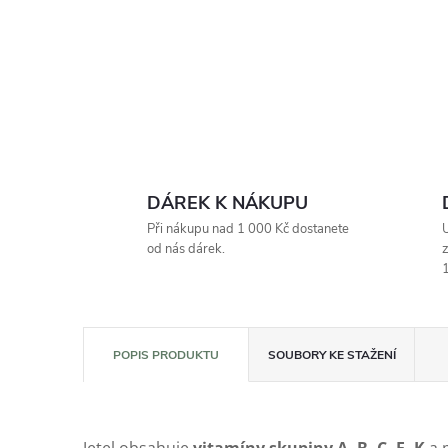
DÁREK K NÁKUPU
Při nákupu nad 1 000 Kč dostanete
U
od nás dárek.
z
1
POPIS PRODUKTU
SOUBORY KE STAŽENÍ
Jetel obsahuje
vitamíny skupiny A, B, C, E, K
a 