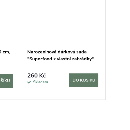
0 cm,
Narozeninová dárková sada
Hnojivo
"Superfood z vlastní zahrádky"
Vermiko
bylinky 
260 Kč
69 Kč
DO KOŠÍKU
ŠÍKU
Skladem
Sklad