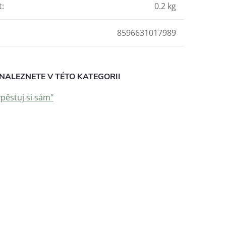
t
:
0.2 kg
8596631017989
NALEZNETE V TÉTO KATEGORII
ypěstuj si sám"