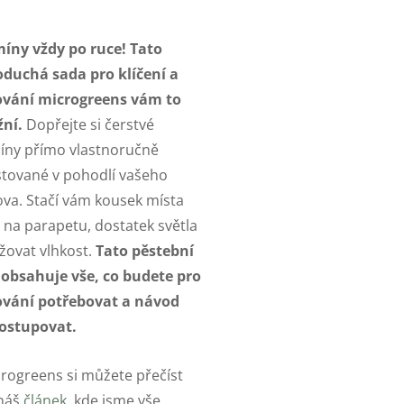
íny vždy po ruce! Tato
oduchá sada pro klíčení a
ování microgreens vám to
ní.
Dopřejte si čerstvé
íny přímo vlastnoručně
tované v pohodlí vašeho
a. Stačí vám kousek místa
 na parapetu, dostatek světla
žovat vlhkost.
Tato pěstební
 obsahuje vše, co budete pro
ování potřebovat a návod
postupovat.
rogreens si můžete přečíst
 náš
článek
, kde jsme vše