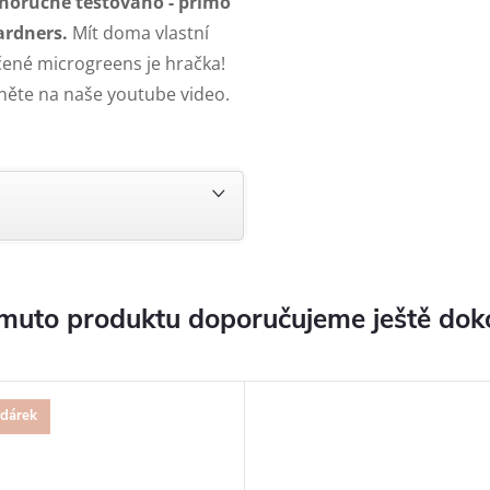
tnoručně testováno - přímo
ardners.
Mít doma vlastní
čené microgreens je hračka!
něte na naše youtube video.
muto produktu doporučujeme ještě dok
 dárek