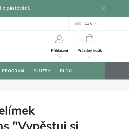
i z pěstování.
CZK
NÁKUPNÍ
KOŠÍK
Prázdný košík
Přihlášení
Í PROGRAM
SLUŽBY
BLOG
elímek
s "Vypěstuj si