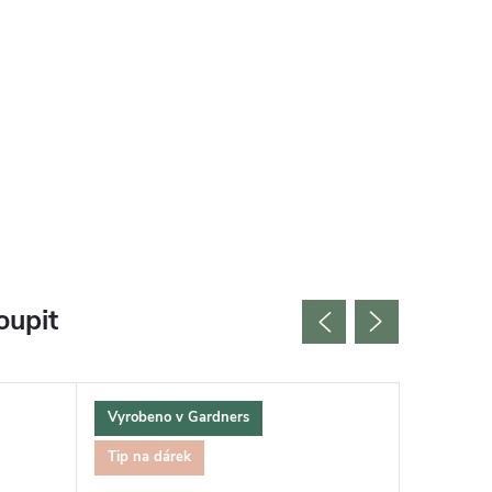
oupit
Vyrobeno v Gardners
Udržitel
Tip na dárek