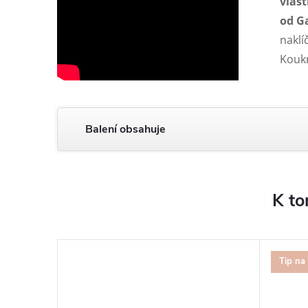
vlas
od G
naklí
Kouk
Balení obsahuje
K to
Tip na