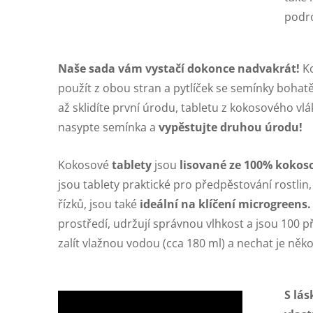
podro
Naše sada vám vystačí dokonce nadvakrát!
Ko
použít z obou stran a pytlíček se semínky bohat
až sklidíte první úrodu, tabletu z kokosového vl
nasypte semínka a
vypěstujte druhou úrodu!
Kokosové
tablety
jsou
lisované ze 100% kokos
jsou tablety praktické pro předpěstování rostlin,
řízků, jsou také
ideální na klíčení microgreens
prostředí, udržují správnou vlhkost a jsou 100 př
zalít vlažnou vodou (cca 180 ml) a nechat je ně
S lás