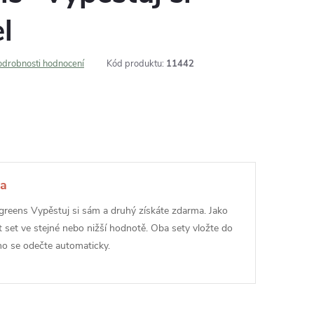
l
odrobnosti hodnocení
Kód produktu:
11442
ma
greens Vypěstuj si sám a druhý získáte zdarma. Jako
 set ve stejné nebo nižší hodnotě. Oba sety vložte do
ího se odečte automaticky.