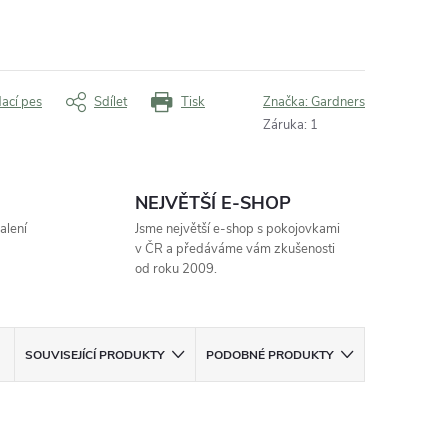
dací pes
Sdílet
Tisk
Značka:
Gardners
Záruka
:
1
NEJVĚTŠÍ E-SHOP
alení
Jsme největší e-shop s pokojovkami
v ČR a předáváme vám zkušenosti
od roku 2009.
SOUVISEJÍCÍ PRODUKTY
PODOBNÉ PRODUKTY