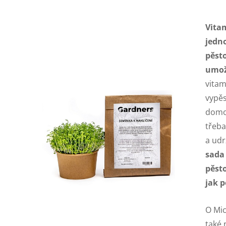
Vitam
jedn
pěst
umož
vitam
vypěs
domov
třeba
a udr
sada
pěst
jak 
O Mic
také