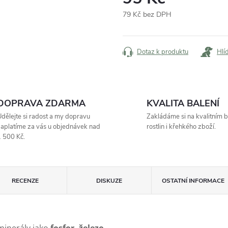
79 Kč bez DPH
Měrná
cena:
Dotaz k produktu
Hlí
DOPRAVA ZDARMA
KVALITA BALENÍ
dělejte si radost a my dopravu
Zakládáme si na kvalitním b
aplatíme za vás u objednávek nad
rostlin i křehkého zboží.
 500 Kč.
RECENZE
DISKUZE
OSTATNÍ INFORMACE
minerály jako
fosfor, železo,