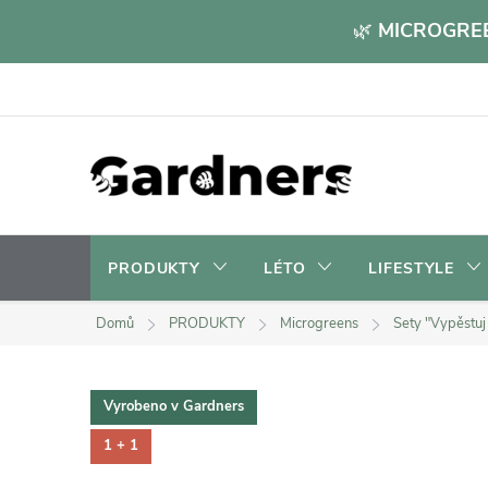
Přejít
🌿
MICROGREE
na
obsah
PRODUKTY
LÉTO
LIFESTYLE
Domů
PRODUKTY
Microgreens
Sety "Vypěstuj
Vyrobeno v Gardners
1 + 1