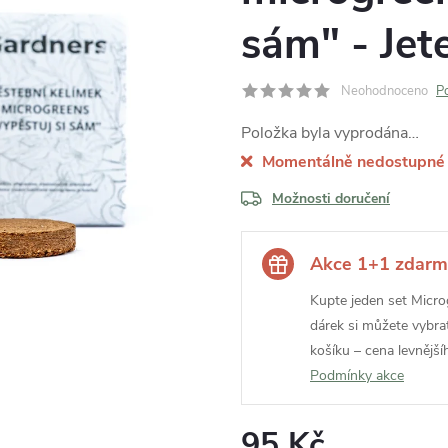
sám" - Jete
Neohodnoceno
P
Položka byla vyprodána…
Momentálně nedostupné
Možnosti doručení
Akce 1+1 zdar
Kupte jeden set Micro
dárek si můžete vybrat
košíku – cena levnějš
Podmínky akce
95 Kč