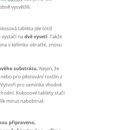
bně vysvětlili.
kosová tableta jde totiž
ě vystačí na
dvě vysetí
. Takže
ákna v kelímku obraťte, znovu
ového substrátu.
Nejen, že
 nebo pro pěstování rostlin z
.
Vytvoří pro semínka vhodné
írodní. Kokosové tablety stačí
kolik minut nabobtnat.
kou připraveno,