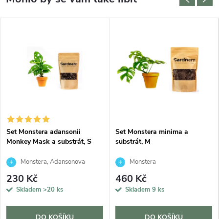
Set Monstera adansonii
Set Monstera minima a
Monkey Mask a substrát, S
substrát, M
Monstera, Adansonova
Monstera
monstera, Švýcarský sýr
230 Kč
460 Kč
Skladem
>20 ks
Skladem
9 ks
DO KOŠÍKU
DO KOŠÍKU