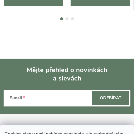
Mějte přehled o novinkách
a slevách
Z
á
E-mail
ODEBÍRAT
p
a
INFORMACE O NÁKUPU