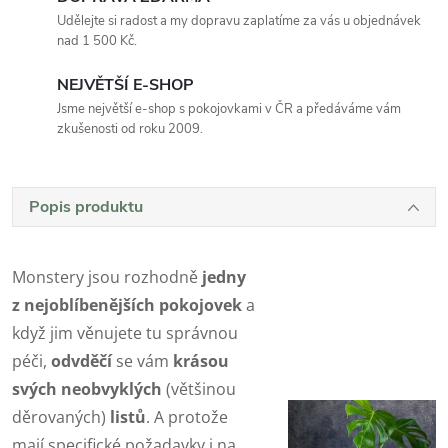
Udělejte si radost a my dopravu zaplatíme za vás u objednávek
nad 1 500 Kč.
NEJVĚTŠÍ E-SHOP
Jsme největší e-shop s pokojovkami v ČR a předáváme vám
zkušenosti od roku 2009.
Popis produktu
Monstery jsou rozhodně
jedny
z nejoblíbenějších pokojovek
a
když jim věnujete tu správnou
péči,
odvděčí
se vám
krásou
svých neobvyklých
(většinou
děrovaných)
listů
. A protože
mají specifické požadavky i na