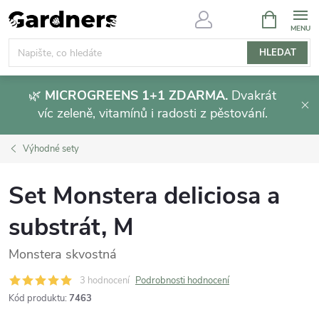
Přejít
NÁKUPNÍ
KOŠÍK
na
obsah
HLEDAT
🌿
MICROGREENS 1+1 ZDARMA.
Dvakrát
víc zeleně, vitamínů i radosti z pěstování.
Výhodné sety
Set Monstera deliciosa a
substrát, M
Monstera skvostná
3 hodnocení
Podrobnosti hodnocení
Kód produktu:
7463