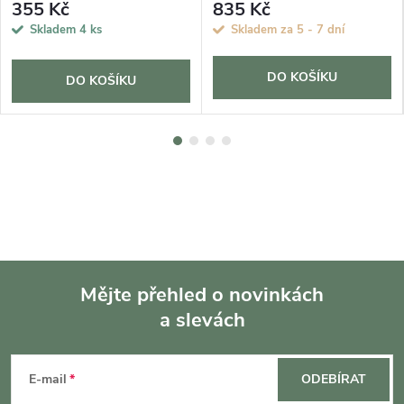
355 Kč
835 Kč
Skladem
4 ks
Skladem za 5 - 7 dní
DO KOŠÍKU
DO KOŠÍKU
Mějte přehled o novinkách
a slevách
Z
á
E-mail
ODEBÍRAT