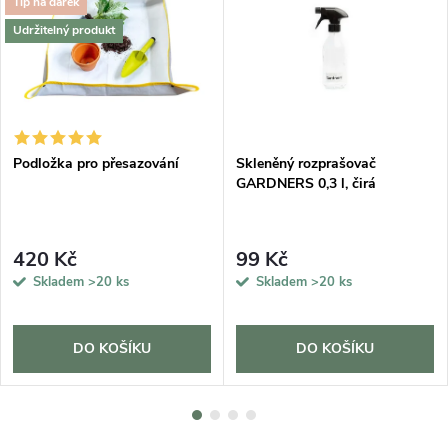
Tip na dárek
Udržitelný produkt
Podložka pro přesazování
Skleněný rozprašovač
GARDNERS 0,3 l, čirá
420 Kč
99 Kč
Skladem
>20 ks
Skladem
>20 ks
DO KOŠÍKU
DO KOŠÍKU