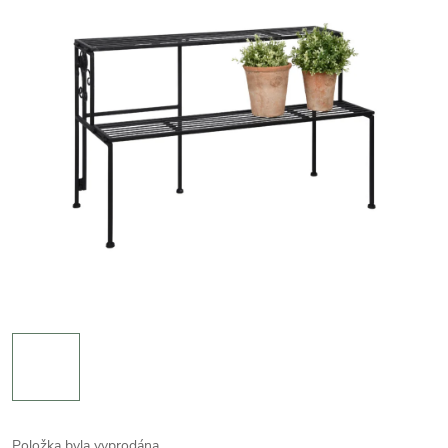
Položka byla vyprodána…