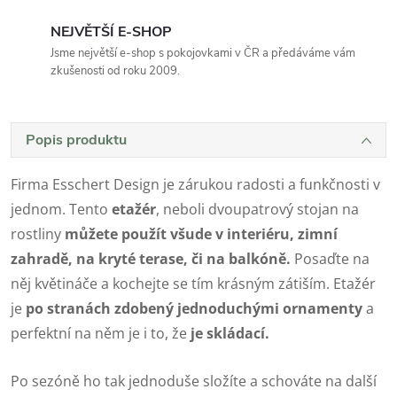
NEJVĚTŠÍ E-SHOP
Jsme největší e-shop s pokojovkami v ČR a předáváme vám
zkušenosti od roku 2009.
Popis produktu
Firma Esschert Design je zárukou radosti a funkčnosti v
jednom. Tento
etažér
, neboli dvoupatrový stojan na
rostliny
můžete použít všude v interiéru, zimní
zahradě, na kryté terase, či na balkóně.
Posaďte na
něj květináče a kochejte se tím krásným zátiším. Etažér
je
po stranách zdobený jednoduchými ornamenty
a
perfektní na něm je i to, že
je skládací.
Po sezóně ho tak jednoduše složíte a schováte na další