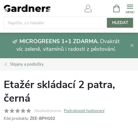
Přejít
NÁKUPNÍ
KOŠÍK
na
obsah
HLEDAT
🌿
MICROGREENS 1+1 ZDARMA.
Dvakrát
víc zeleně, vitamínů i radosti z pěstování.
Stojany a podložky
Etažér skládací 2 patra,
černá
Neohodnoceno
Podrobnosti hodnocení
Kód produktu:
ZEE-BPH102