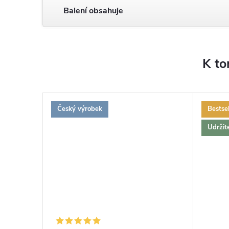
Balení obsahuje
K to
Český výrobek
Bestsel
ZDARMA
ZDARMA
Udržit