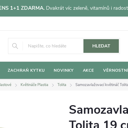
NS 1+1 ZDARMA.
Dvakrát víc zeleně, vitamínů i radost
HLEDAT
ZACHRAŇ KYTKU
NOVINKY
AKCE
VĚRNOSTN
lastové
Květináče Plastia
Tolita
Samozavlažovací květináč Tolit
Samozavla
Tolita 19 