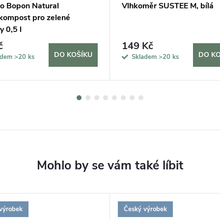
vo Bopon Natural
Vlhkoměr SUSTEE M, bílá
kompost pro zelené
y 0,5 l
č
149 Kč
DO KOŠÍKU
DO KO
adem
>20 ks
Skladem
>20 ks
výrobek
Český výrobek