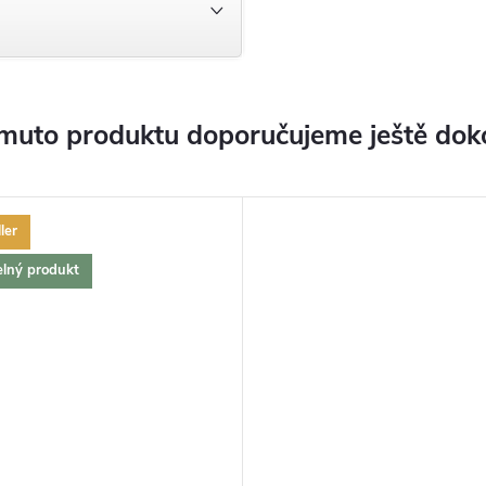
muto produktu doporučujeme ještě dok
ler
elný produkt