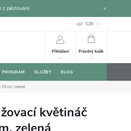
i z pěstování.
CZK
NÁKUPNÍ
KOŠÍK
Prázdný košík
Přihlášení
Í PROGRAM
SLUŽBY
BLOG
a 19 cm, zelená
žovací květináč
cm, zelená