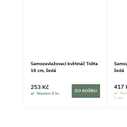
olita,
Samozavlažovací květináč Tolita
Samoza
16 cm, šedá
šedá
417 
253 Kč
DO KOŠÍKU
KOŠÍKU
Skla
Skladem
8 ks
5 dní