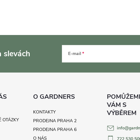
a slevách
E-mail
ÁS
O GARDNERS
KONTAKTY
É OTÁZKY
PRODEJNA PRAHA 2
info
@
gardn
H
PRODEJNA PRAHA 6
O NÁS
722 530 50