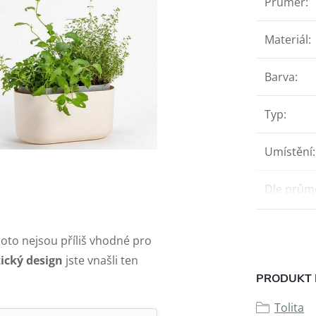
Průměr
:
Materiál
:
Barva
:
Typ
:
Umístění
:
Dle prům
oto nejsou příliš vhodné pro
ický design
jste vnašli ten
PRODUKT 
Tolita