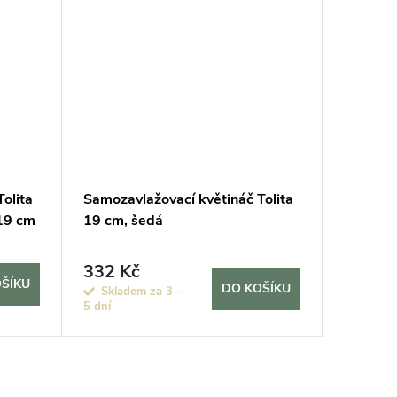
olita
Samozavlažovací květináč Tolita
Květiná
 19 cm
19 cm, šedá
Air, ta
332 Kč
270 K
ŠÍKU
DO KOŠÍKU
Skladem za 3 -
Na objed
5 dní