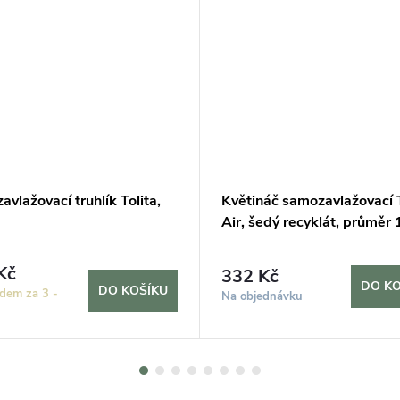
vlažovací truhlík Tolita,
Květináč samozavlažovací T
Air, šedý recyklát, průměr
Kč
332 Kč
DO KO
DO KOŠÍKU
dem za 3 -
Na objednávku