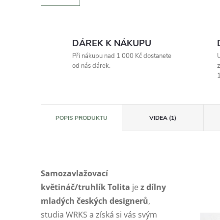
DÁREK K NÁKUPU
Při nákupu nad 1 000 Kč dostanete
U
od nás dárek.
z
1
POPIS PRODUKTU
VIDEA (1)
Samozavlažovací
květináč/truhlík Tolita
je
z dílny
mladých českých designerů
,
studia WRKS a získá si vás svým