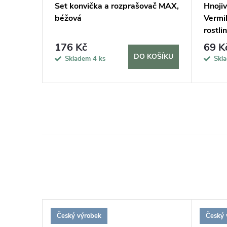
Set konvička a rozprašovač MAX,
Hnoji
béžová
Vermi
rostlin
176 Kč
69 K
KOŠÍKU
DO KOŠÍKU
Skladem
4 ks
Skl
Český výrobek
Český 