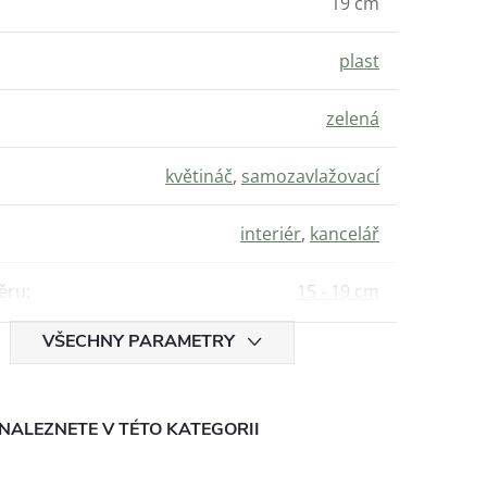
19 cm
plast
zelená
květináč
,
samozavlažovací
interiér
,
kancelář
ěru
:
15 - 19 cm
VŠECHNY PARAMETRY
NALEZNETE V TÉTO KATEGORII