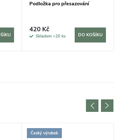
Podložka pro přesazování
Keramzi
420 Kč
43 Kč
ŠÍKU
DO KOŠÍKU
Skladem
>20 ks
Sklad
Český výrobek
Český vý