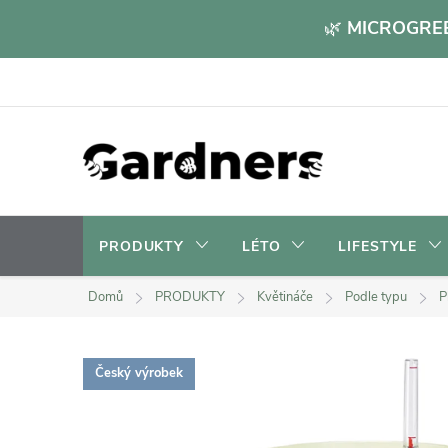
Přejít
🌿
MICROGREE
na
obsah
PRODUKTY
LÉTO
LIFESTYLE
Domů
PRODUKTY
Květináče
Podle typu
P
Český výrobek