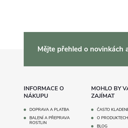
Mějte přehled o novinkách
Z
á
p
INFORMACE O
MOHLO BY V
a
NÁKUPU
ZAJÍMAT
t
DOPRAVA A PLATBA
ČASTO KLADEN
BALENÍ A PŘEPRAVA
O PRODUKTEC
í
ROSTLIN
BLOG