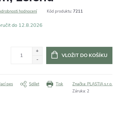
odrobnosti hodnocení
Kód produktu:
7211
12.8.2026
VLOŽIT DO KOŠÍKU
dací pes
Sdílet
Tisk
Značka:
PLASTIA s.r.o.
Záruka
:
2