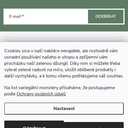
Z
á
E-mail
ODEBÍRAT
p
a
INFORMACE O NÁKUPU
Cookies sice v naší nabídce nenajdete, ale rozhodně vám
t
usnadní používání našeho e-shopu a zpříjemní vám
MOHLO BY VÁS ZAJÍMAT
procházku naší zelenou džunglí. Díky nim si můžete třeba
í
vybrat zelené radosti na míru, uložit oblíbené produkty i
další vychytávky, a k tomu všemu potřebujeme váš souhlas.
O GARDNERS
Na list variegátní monstery přísaháme, že postupujeme
podle
Ochrany osobních údajů
Gardners Design - Projekt, realizace a údržba zahrad a interiérů
Nastavení
Copyright 2026
Gardners-eshop.cz
. Všechna práva vyhrazena.
Upravit
nastavení cookies