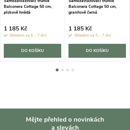
Samozavlažovací truhlík
Samozavlažovací truhlík
Balconera Cottage 50 cm,
Balconera Cottage 50 cm,
pískově hnědá
granitově černá
1 185 Kč
1 185 Kč
Skladem za 5 - 7 dní
Skladem za 5 - 7 dní
DO KOŠÍKU
DO KOŠÍKU
Mějte přehled o novinkách
a slevách