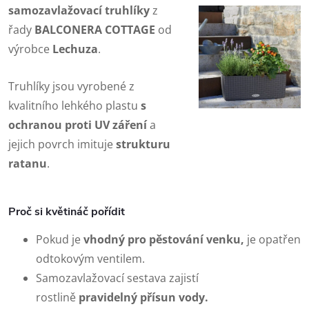
samozavlažovací truhlíky
z
řady
BALCONERA COTTAGE
od
výrobce
Lechuza
.
Truhlíky jsou vyrobené z
kvalitního lehkého plastu
s
ochranou proti UV záření
a
jejich povrch imituje
strukturu
ratanu
.
Proč si květináč pořídit
Pokud je
vhodný pro pěstování venku,
je opatřen
odtokovým ventilem.
Samozavlažovací sestava zajistí
rostlině
pravidelný přísun vody.