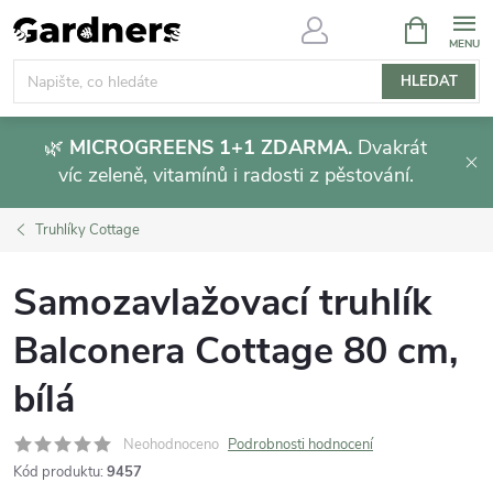
Přejít
NÁKUPNÍ
KOŠÍK
na
obsah
HLEDAT
🌿
MICROGREENS 1+1 ZDARMA.
Dvakrát
víc zeleně, vitamínů i radosti z pěstování.
Truhlíky Cottage
Samozavlažovací truhlík
Balconera Cottage 80 cm,
bílá
Neohodnoceno
Podrobnosti hodnocení
Kód produktu:
9457