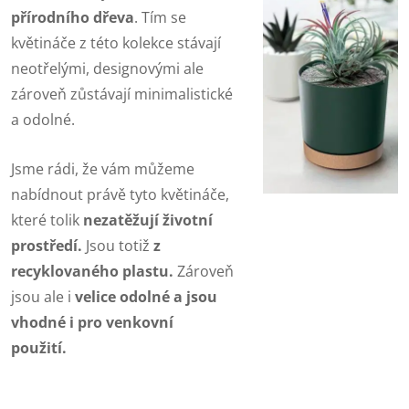
přírodního dřeva
. Tím se
květináče z této kolekce stávají
neotřelými, designovými ale
zároveň zůstávají minimalistické
a odolné.
Jsme rádi, že vám můžeme
nabídnout právě tyto květináče,
které tolik
nezatěžují životní
prostředí.
Jsou totiž
z
recyklovaného plastu.
Zároveň
jsou ale i
velice odolné a jsou
vhodné i pro venkovní
použití.