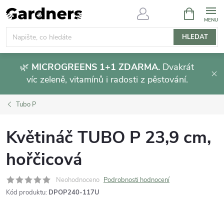
Přejít
NÁKUPNÍ
KOŠÍK
na
obsah
HLEDAT
🌿
MICROGREENS 1+1 ZDARMA.
Dvakrát
víc zeleně, vitamínů i radosti z pěstování.
Tubo P
Květináč TUBO P 23,9 cm,
hořčicová
Neohodnoceno
Podrobnosti hodnocení
Kód produktu:
DPOP240-117U