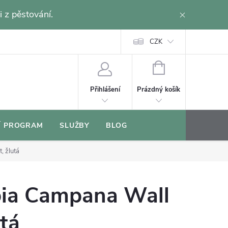
i z pěstování.
CZK
NÁKUPNÍ
KOŠÍK
Prázdný košík
Přihlášení
Í PROGRAM
SLUŽBY
BLOG
, žlutá
ibia Campana Wall
utá