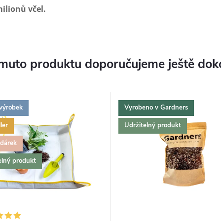
ilionů včel.
muto produktu doporučujeme ještě dok
výrobek
Vyrobeno v Gardners
ler
Udržitelný produkt
 dárek
elný produkt