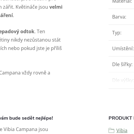
Materiál
:
n zářit. Květináče jsou
velmi
záření
.
Barva
:
epadový odtok
. Ten
Typ
:
tiny nikdy nezůstanou stát
ch nebo pokud jste je příliš
Umístění
:
Dle šířky
:
ia Campana vždy rovně a
Dle výšky
:
 vám bude sedět nejlépe!
PRODUKT 
e Vibia Campana jsou
Vibia