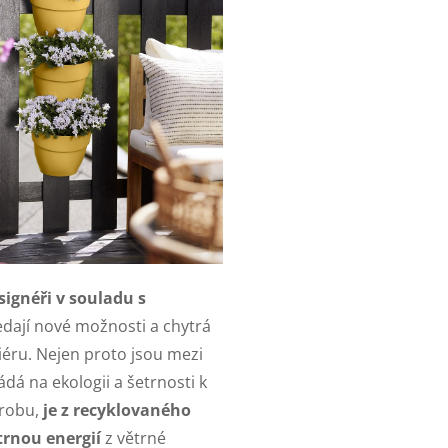
signéři v souladu s
dají nové možnosti a chytrá
riéru. Nejen proto jsou mezi
ádá na ekologii a šetrnosti k
ýrobu,
je z recyklovaného
trnou energií
z větrné