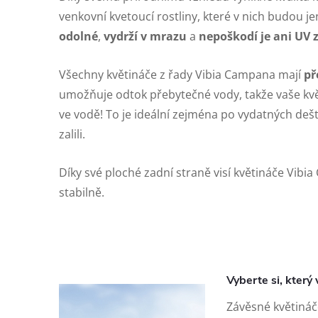
venkovní kvetoucí rostliny, které v nich budou je
odolné
,
vydrží v mrazu
a
nepoškodí je ani UV 
Všechny květináče z řady Vibia Campana mají
př
umožňuje odtok přebytečné vody, takže vaše kvě
ve vodě! To je ideální zejména po vydatných deští
zalili.
Díky své ploché zadní straně visí květináče Vib
stabilně.
Vyberte si, který
Závěsné květináč