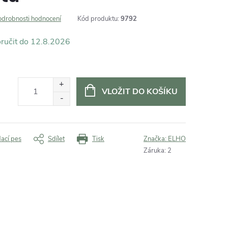
odrobnosti hodnocení
Kód produktu:
9792
12.8.2026
VLOŽIT DO KOŠÍKU
dací pes
Sdílet
Tisk
Značka:
ELHO
Záruka
:
2