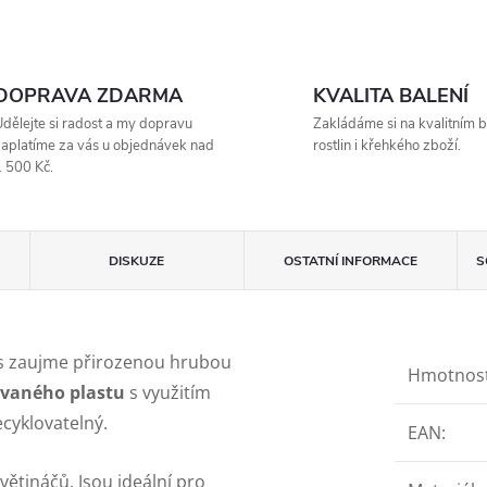
DOPRAVA ZDARMA
KVALITA BALENÍ
dělejte si radost a my dopravu
Zakládáme si na kvalitním b
aplatíme za vás u objednávek nad
rostlin i křehkého zboží.
 500 Kč.
DISKUZE
OSTATNÍ INFORMACE
S
ás zaujme přirozenou hrubou
Hmotnos
ovaného plastu
s využitím
ecyklovatelný.
EAN
:
ětináčů. Jsou ideální pro