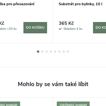
žka pro přesazování
Substrát pro bylinky, 10 l
Kč
365 Kč
DO KOŠÍKU
DO KO
adem
>20 ks
Skladem
4 ks
elný produkt
Udržitelný produkt