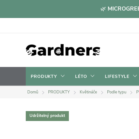
Přejít
🌿
MICROGREE
na
obsah
PRODUKTY
LÉTO
LIFESTYLE
Domů
PRODUKTY
Květináče
Podle typu
P
Udržitelný produkt