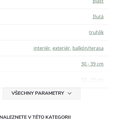
plast
žlutá
truhlík
interiér
,
exteriér
,
balkón/terasa
30 - 39 cm
10 - 19 cm
VŠECHNY PARAMETRY
NALEZNETE V TÉTO KATEGORII