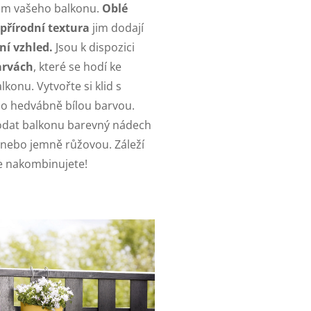
em vašeho balkonu.
Oblé
přírodní textura
jim dodají
í vzhled.
Jsou k dispozici
arvách
, které se hodí ke
konu. Vytvořte si klid s
o hedvábně bílou barvou.
odat balkonu barevný nádech
nebo jemně růžovou. Záleží
 je nakombinujete!