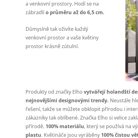
a venkovní prostory. Hodí se na
zábradlí
o průměru až do 6,5 cm.
Důmyslně tak oživíte každý
venkovní prostor a vaše květiny
prostor krásně zútulní.
Produkty od značky Elho
vytvářejí holandští de
nejnovějšími designovými trendy.
Neustále hle
řešení, takže se můžete obklopit přírodou i inte
zákazníky tak oblíbené. Značka Elho si velice zakl
přírodě.
100% materiálu
, který se používá na v
plastu
. Květináče jsou vyráběny
100% čistou vě