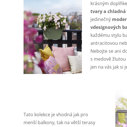
krásným doplňk
tvary a chladná 
jedinečný
modern
v
designových b
každému stylu bal
antracitovou neb
Nebojte se ani d
s medově žlutou 
jen na vás jak si
Tato kolekce je vhodná jak pro
menší balkony, tak na větší terasy