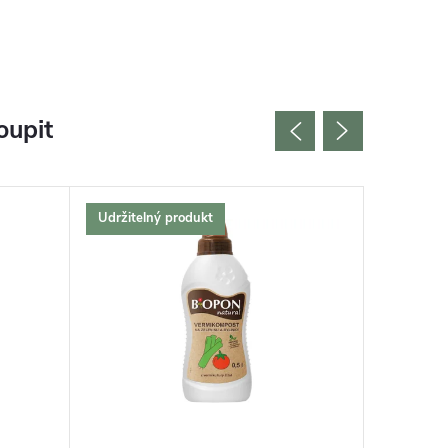
oupit
Udržitelný produkt