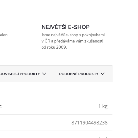
NEJVĚTŠÍ E-SHOP
alení
Jsme největší e-shop s pokojovkami
v ČR a předáváme vám zkušenosti
od roku 2009.
OUVISEJÍCÍ PRODUKTY
PODOBNÉ PRODUKTY
t
:
1 kg
8711904498238