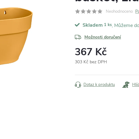
Neohodnoceno
P
Skladem
1 ks
Možnosti doručení
367 Kč
303 Kč bez DPH
Měrná
cena:
Dotaz k produktu
Hlí