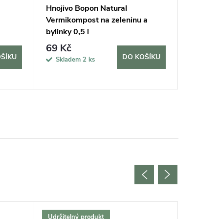
Hnojivo Bopon Natural
Rukavic
Vermikompost na zeleninu a
vel. 7/S
bylinky 0,5 l
69 Kč
170 K
ŠÍKU
DO KOŠÍKU
Skladem
2 ks
Sklad
Udržitelný produkt
Udržitel