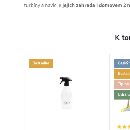
turbíny a navíc je
jejich zahrada i domovem 2 m
K to
Bestseller
Český 
Bestsel
Tip na
Udržit