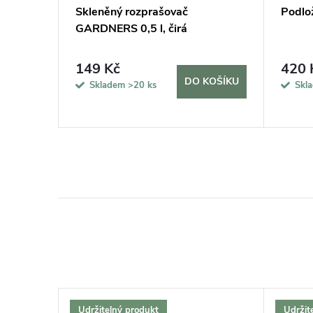
tuj si
Skleněný rozprašovač
Podlo
GARDNERS 0,5 l, čirá
149 Kč
420 
KOŠÍKU
DO KOŠÍKU
Skladem
>20 ks
Skl
Udržitelný produkt
Udržit