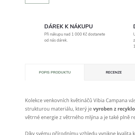
DÁREK K NÁKUPU
Při nákupu nad 1 000 Kč dostanete
U
od nás dárek.
z
1
POPIS PRODUKTU
RECENZE
Kolekce venkovních květináčů Vibia Campana v
strukturou materiálu, který je
vyroben z recykl
větrné energie z větrného mlýna a je také plně r
Díky svému přírodnímu vzhledu vynikne kvalita kv