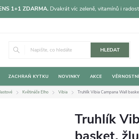
NS 1+1 ZDARMA.
Dvakrát víc zeleně, vitamínů i radost
HLEDAT
ZACHRAŇ KYTKU
NOVINKY
AKCE
VĚRNOSTN
lastové
Květináče Elho
Vibia
Truhlík Vibia Campana Wall basket
Truhlík V
basket, žl