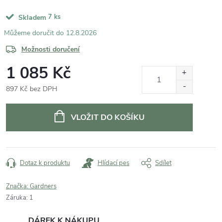
7 ks
Skladem
12.8.2026
Možnosti doručení
1 085 Kč
897 Kč bez DPH
Měrná
cena:
VLOŽIT DO KOŠÍKU
Dotaz k produktu
Hlídací pes
Sdílet
Značka:
Gardners
Záruka
:
1
DÁREK K NÁKUPU