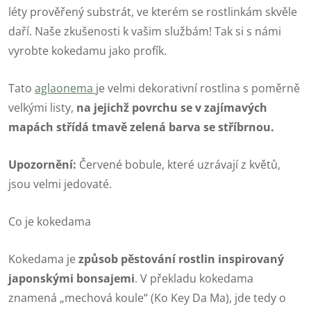
léty prověřený substrát, ve kterém se rostlinkám skvěle
daří. Naše zkušenosti k vašim službám! Tak si s námi
vyrobte kokedamu jako profík.
Tato
aglaonema
je velmi dekorativní rostlina s poměrně
velkými listy,
na jejichž povrchu se v zajímavých
mapách střídá tmavě zelená barva se stříbrnou.
Upozornění:
Červené bobule, které uzrávají z květů,
jsou velmi jedovaté.
Co je kokedama
Kokedama je
způsob pěstování rostlin inspirovaný
japonskými bonsajemi
. V překladu kokedama
znamená „mechová koule“ (Ko Key Da Ma), jde tedy o