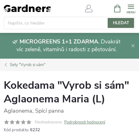
Přejít
NÁKUPNÍ
KOŠÍK
na
obsah
HLEDAT
🌿
MICROGREENS 1+1 ZDARMA.
Dvakrát
víc zeleně, vitamínů i radosti z pěstování.
Sety "Vyrob si sám"
Kokedama "Vyrob si sám"
Aglaonema Maria (L)
Aglaonema, Spící panna
Neohodnoceno
Podrobnosti hodnocení
Kód produktu:
6232