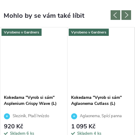
Vyrobeno v Gardners
Vyrobeno v Gardners
Kokedama "Vyrob si sám"
Kokedama "Vyrob si sám"
Asplenium Crispy Wave (L)
Aglaonema Cutlass (L)
Sleziník, Ptačí hnízdo
Aglaonema, Spící panna
920 Kč
1 095 Kč
Skladem
6 ks
Skladem
4 ks