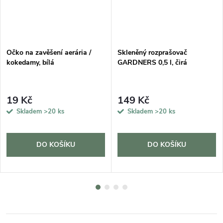
DARMA
Očko na zavěšení aerária /
Skleněný rozprašovač
kokedamy, bílá
GARDNERS 0,5 l, čirá
19 Kč
149 Kč
Skladem
>20 ks
Skladem
>20 ks
DO KOŠÍKU
DO KOŠÍKU