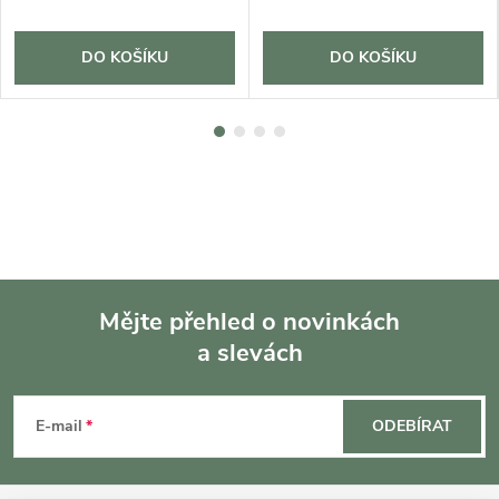
DO KOŠÍKU
DO KOŠÍKU
Mějte přehled o novinkách
a slevách
Z
á
E-mail
ODEBÍRAT
p