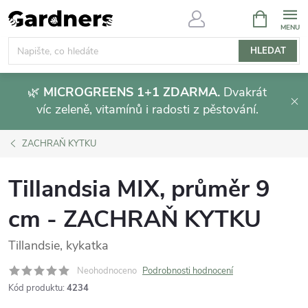
Přejít
NÁKUPNÍ
KOŠÍK
na
obsah
HLEDAT
🌿
MICROGREENS 1+1 ZDARMA.
Dvakrát
víc zeleně, vitamínů i radosti z pěstování.
ZACHRAŇ KYTKU
Tillandsia MIX, průměr 9
cm - ZACHRAŇ KYTKU
Tillandsie, kykatka
Neohodnoceno
Podrobnosti hodnocení
Kód produktu:
4234