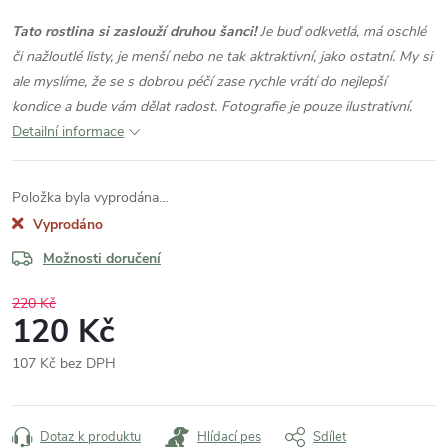
Tato rostlina si zaslouží druhou šanci!
Je buď odkvetlá, má oschlé
či nažloutlé listy, je menší nebo ne tak aktraktivní, jako ostatní. My si
ale myslíme, že se s dobrou péčí zase rychle vrátí do nejlepší
kondice a bude vám dělat radost. Fotografie je pouze ilustrativní.
Detailní informace
Položka byla vyprodána…
Vyprodáno
Možnosti doručení
220 Kč
120 Kč
107 Kč bez DPH
Měrná
cena:
Dotaz k produktu
Hlídací pes
Sdílet