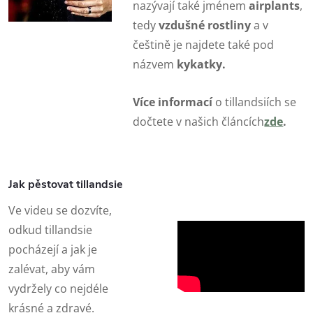
nazývají také jménem
airplants
,
tedy
vzdušné rostliny
a v
češtině je najdete také pod
názvem
kykatky.
Více informací
o tillandsiích se
dočtete v našich článcích
zde
.
Jak pěstovat tillandsie
Ve videu se dozvíte,
odkud tillandsie
pocházejí a jak je
zalévat, aby vám
vydržely co nejdéle
krásné a zdravé.