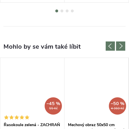
–45 %
–50 %
55 Kč
4 360 Kč
Řasokoule zelená - ZACHRAŇ
Mechový obraz 50x50 cm