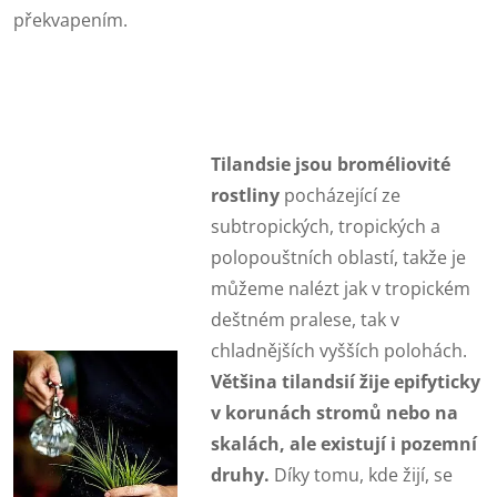
překvapením.
Tilandsie jsou broméliovité
rostliny
pocházející ze
subtropických, tropických a
polopouštních oblastí, takže je
můžeme nalézt jak v tropickém
deštném pralese, tak v
chladnějších vyšších polohách.
Většina tilandsií žije epifyticky
v korunách stromů nebo na
skalách, ale existují i pozemní
druhy.
Díky tomu, kde žijí, se