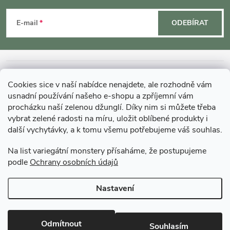
á
E-mail
ODEBÍRAT
p
a
INFORMACE O NÁKUPU
Cookies sice v naší nabídce nenajdete, ale rozhodně vám
t
usnadní používání našeho e-shopu a zpříjemní vám
MOHLO BY VÁS ZAJÍMAT
procházku naší zelenou džunglí. Díky nim si můžete třeba
í
vybrat zelené radosti na míru, uložit oblíbené produkty i
další vychytávky, a k tomu všemu potřebujeme váš souhlas.
O GARDNERS
Na list variegátní monstery přísaháme, že postupujeme
podle
Ochrany osobních údajů
Gardners Design - Projekt, realizace a údržba zahrad a interiérů
Nastavení
Copyright 2026
Gardners-eshop.cz
. Všechna práva vyhrazena.
Upravit
nastavení cookies
Odmítnout
Souhlasím