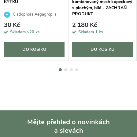
KYTKU
kombinovaný mech kopečkový
s plochým, bílá - ZACHRAŇ
PRODUKT
Cladophora Aegagropila
30 Kč
2 180 Kč
Skladem
>20 ks
Skladem
1 ks
DO KOŠÍKU
DO KOŠÍKU
Mějte přehled o novinkách
a slevách
Z