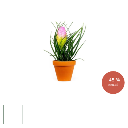
–45 %
220 Kč