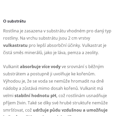
O substrátu
Rostlina je zasazena v substrátu vhodném pro daný typ
rostliny. Na vrchu substrátu jsou 2 cm vrstvy
vulkastratu
pro lepší absorbční účinky. Vulkastrat je
čistá směs minerálů, jako je láva, pemza a zeolity.
Vulkanit
absorbuje více vody
ve srovnání s běžným
substrátem a postupně ji uvolňuje ke kořenům.
Výhodou je, že se voda se nemůže hromadit na dně
nádoby a zůstává mimo dosah kořenů. Vulkanit má
velmi
stabilní hodnotu pH,
což rostlinám usnadňuje
příjem živin. Také se díky své hrubé struktuře nemůže
smršťovat, což
udržuje půdu vzdušnou a umožňuje