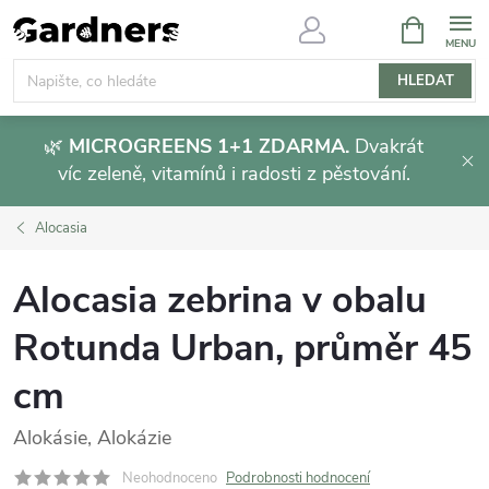
Přejít
NÁKUPNÍ
KOŠÍK
na
obsah
HLEDAT
🌿
MICROGREENS 1+1 ZDARMA.
Dvakrát
víc zeleně, vitamínů i radosti z pěstování.
Alocasia
Alocasia zebrina v obalu
Rotunda Urban, průměr 45
cm
Alokásie, Alokázie
Neohodnoceno
Podrobnosti hodnocení