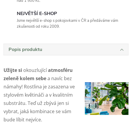
nad 1 500 Kč.
NEJVĚTŠÍ E-SHOP
Jsme největší e-shop s pokojovkami v ČR a předáváme vám
zkušenosti od roku 2009.
Popis produktu
Užijte si
okouzlující
atmosféru
zeleně kolem sebe
a navíc bez
námahy! Rostlina je zasazena ve
stylovém květináči a v kvalitním
substrátu. Teď už zbývá jen si
vybrat, jaká kombinace se vám
bude líbit nejvíce.