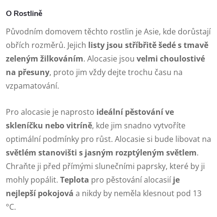
O Rostlině
Původním domovem těchto rostlin je Asie, kde dorůstají
obřích rozměrů. Jejich
listy jsou stříbřitě šedé s tmavě
zeleným žilkováním
. Alocasie jsou
velmi choulostivé
na přesuny
, proto jim vždy dejte trochu času na
vzpamatování.
Pro alocasie je naprosto
ideální pěstování ve
skleníčku nebo vitríně
, kde jim snadno vytvoříte
optimální podmínky pro růst. Alocasie si bude libovat na
světlém stanovišti s jasným rozptýleným světlem
.
Chraňte ji před přímými slunečními paprsky, které by ji
mohly popálit.
Teplota
pro pěstování alocasií
je
nejlepší pokojová
a nikdy by neměla klesnout pod 13
°C.