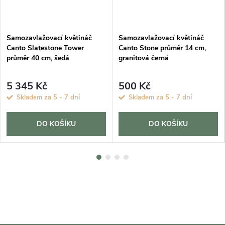
DARMA
Samozavlažovací květináč
Samozavlažovací květináč
Canto Slatestone Tower
Canto Stone průměr 14 cm,
průměr 40 cm, šedá
granitová černá
5 345 Kč
500 Kč
Skladem za 5 - 7 dní
Skladem za 5 - 7 dní
DO KOŠÍKU
DO KOŠÍKU