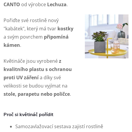
CANTO
od výrobce
Lechuza
.
Pořiďte své rostlině nový
"kabátek", který má tvar
kostky
a svým povrchem
připomíná
kámen
.
Květináče jsou vyrobené
z
kvalitního plastu s ochranou
proti UV záření
a díky své
velikosti se budou vyjímat na
stole, parapetu nebo poličce
.
Proč si květináč pořídit
Samozavlažovací sestava zajistí rostlině