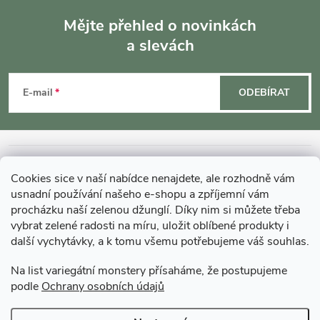
Mějte přehled o novinkách
a slevách
Z
á
E-mail
ODEBÍRAT
p
a
INFORMACE O NÁKUPU
Cookies sice v naší nabídce nenajdete, ale rozhodně vám
t
usnadní používání našeho e-shopu a zpříjemní vám
MOHLO BY VÁS ZAJÍMAT
procházku naší zelenou džunglí. Díky nim si můžete třeba
vybrat zelené radosti na míru, uložit oblíbené produkty i
í
další vychytávky, a k tomu všemu potřebujeme váš souhlas.
O GARDNERS
Na list variegátní monstery přísaháme, že postupujeme
podle
Ochrany osobních údajů
Gardners Design - Projekt, realizace a údržba zahrad a interiérů