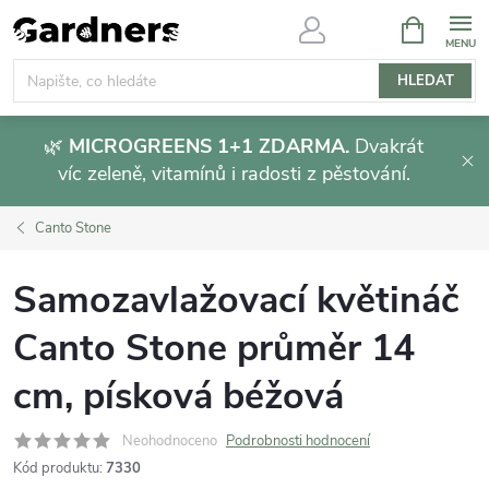
Přejít
NÁKUPNÍ
KOŠÍK
na
obsah
HLEDAT
🌿
MICROGREENS 1+1 ZDARMA.
Dvakrát
víc zeleně, vitamínů i radosti z pěstování.
Canto Stone
Samozavlažovací květináč
Canto Stone průměr 14
cm, písková béžová
Neohodnoceno
Podrobnosti hodnocení
Kód produktu:
7330