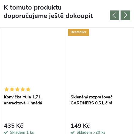
K tomuto produktu
doporučujeme ještě dokoupit
Bestseller
DARMA
Konvička Yula 1,7 l,
Skleněný rozprašovač
antracitová + hnědá
GARDNERS 0,5 l, čirá
435 Kč
149 Kč
Skladem
1 ks
Skladem
>20 ks