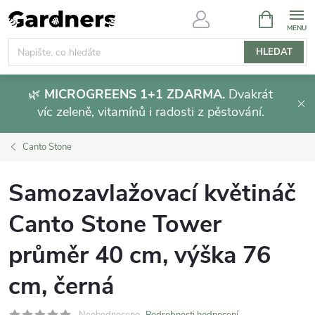
Přejít
NÁKUPNÍ
KOŠÍK
na
obsah
HLEDAT
🌿
MICROGREENS 1+1 ZDARMA.
Dvakrát
víc zeleně, vitamínů i radosti z pěstování.
Canto Stone
Samozavlažovací květináč
Canto Stone Tower
průměr 40 cm, výška 76
cm, černá
Neohodnoceno
Podrobnosti hodnocení