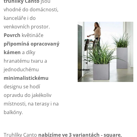
truhlíky Canto
jsou
vhodné do domácnosti,
kanceláře i do
venkovních prostor.
Povrch
květináče
připomíná opracovaný
kámen
a díky
hranatému tvaru a
jednoduchému
minimalistické
mu
designu se hodí
opravdu do jakékoliv
místnosti, na terasy i na
balkóny.
Truhlíky Canto
nabízíme ve 3 variantách - square,