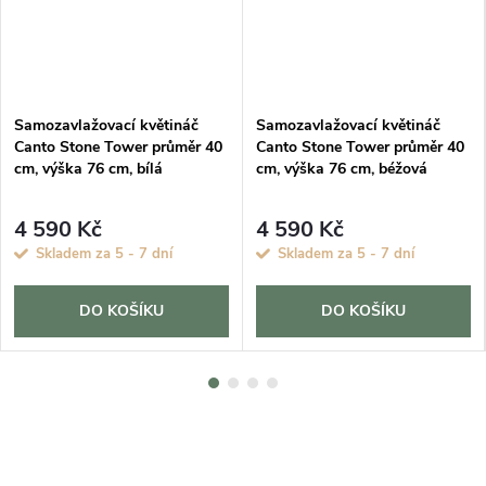
DARMA
Samozavlažovací květináč
Samozavlažovací květináč
Canto Stone Tower průměr 40
Canto Stone Tower průměr 40
cm, výška 76 cm, bílá
cm, výška 76 cm, béžová
4 590 Kč
4 590 Kč
Skladem za 5 - 7 dní
Skladem za 5 - 7 dní
DO KOŠÍKU
DO KOŠÍKU