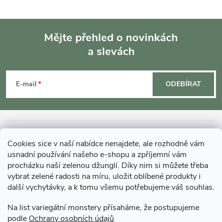
Mějte přehled o novinkách
a slevách
Z
á
E-mail
ODEBÍRAT
p
a
INFORMACE O NÁKUPU
Cookies sice v naší nabídce nenajdete, ale rozhodně vám
t
usnadní používání našeho e-shopu a zpříjemní vám
MOHLO BY VÁS ZAJÍMAT
procházku naší zelenou džunglí. Díky nim si můžete třeba
vybrat zelené radosti na míru, uložit oblíbené produkty i
í
další vychytávky, a k tomu všemu potřebujeme váš souhlas.
O GARDNERS
Na list variegátní monstery přísaháme, že postupujeme
podle
Ochrany osobních údajů
Gardners Design - Projekt, realizace a údržba zahrad a interiérů