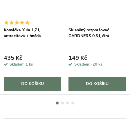
DARMA
Konvička Yula 1,7 l,
Skleněný rozprašovač
antracitová + hnědá
GARDNERS 0,5 l, čirá
435 Kč
149 Kč
Skladem
1 ks
Skladem
>20 ks
DO KOŠÍKU
DO KOŠÍKU