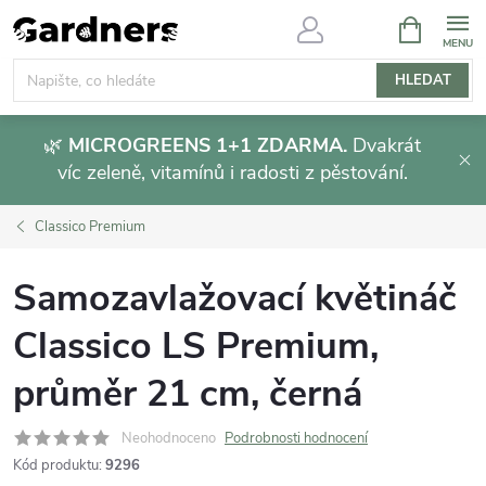
Přejít
NÁKUPNÍ
KOŠÍK
na
obsah
HLEDAT
🌿
MICROGREENS 1+1 ZDARMA.
Dvakrát
víc zeleně, vitamínů i radosti z pěstování.
Classico Premium
Samozavlažovací květináč
Classico LS Premium,
průměr 21 cm, černá
Neohodnoceno
Podrobnosti hodnocení
Kód produktu:
9296