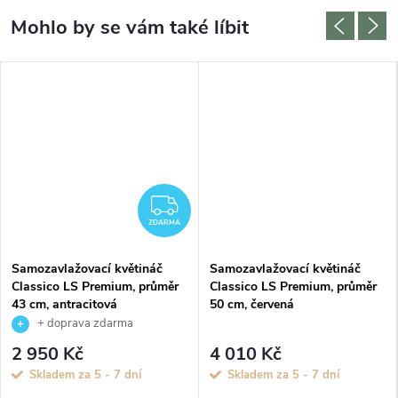
DARMA
ZDARMA
ZDARMA
Samozavlažovací květináč
Samozavlažovací květináč
Classico LS Premium, průměr
Classico LS Premium, průměr
43 cm, antracitová
50 cm, červená
+ doprava zdarma
2 950 Kč
4 010 Kč
Skladem za 5 - 7 dní
Skladem za 5 - 7 dní