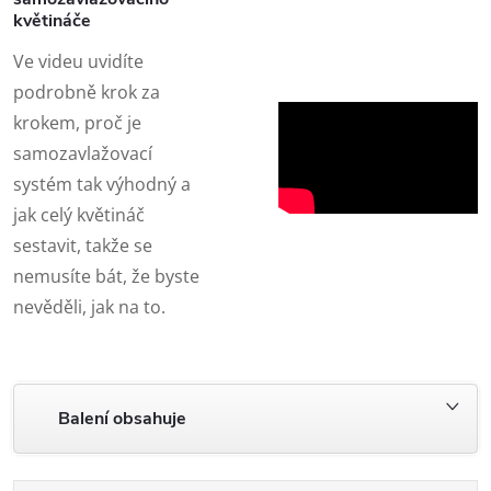
květináče
Ve videu uvidíte
podrobně krok za
krokem, proč je
samozavlažovací
systém tak výhodný a
jak celý květináč
sestavit, takže se
nemusíte bát, že byste
nevěděli, jak na to.
Balení obsahuje