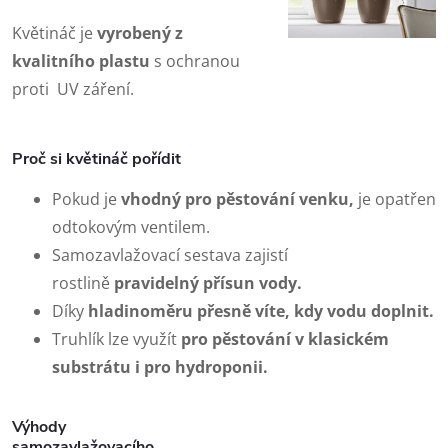
Květináč je
vyrobený z
kvalitního plastu
s ochranou
proti UV záření.
Proč si květináč pořídit
Pokud je
vhodný pro pěstování venku,
je opatřen
odtokovým ventilem.
Samozavlažovací sestava zajistí
rostlině
pravidelný přísun vody.
Díky
hladinoměru
přesně víte, kdy vodu doplnit.
Truhlík lze využít
pro pěstování v klasickém
substrátu i pro hydroponii.
Výhody
samozavlažovacího