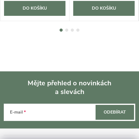
DO KOŠÍKU
DO KOŠÍKU
Mějte přehled o novinkách
a slevách
Z
á
E-mail
ODEBÍRAT
p