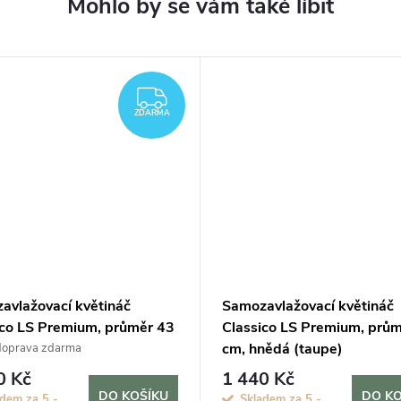
ZDARMA
ZDARMA
avlažovací květináč
Samozavlažovací květináč
ico LS Premium, průměr 43
Classico LS Premium, prů
nědá (taupe)
cm, hnědá (taupe)
doprava zdarma
0 Kč
1 440 Kč
DO KOŠÍKU
DO KO
dem za 5 -
Skladem za 5 -