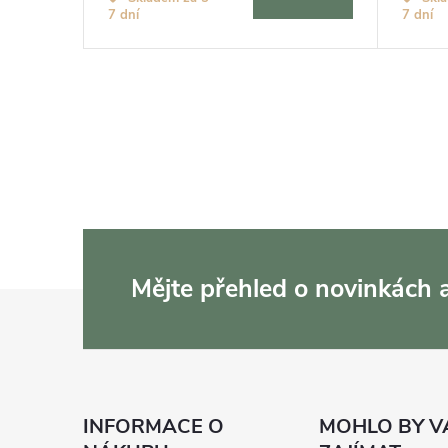
7 dní
7 dní
Mějte přehled o novinkách
Z
á
p
INFORMACE O
MOHLO BY V