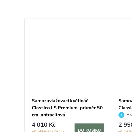
č
Samozavlažovací květináč
Samoz
ůměr 50
Classico LS Premium, průměr 50
Class
cm, antracitová
cm, h
+ 
4 010 Kč
2 95
KOŠÍKU
DO KOŠÍKU
Skladem za 5 -
Skla