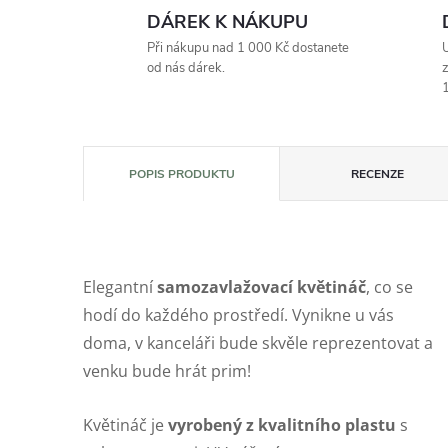
DÁREK K NÁKUPU
Při nákupu nad 1 000 Kč dostanete
U
od nás dárek.
z
1
POPIS PRODUKTU
RECENZE
Elegantní
samozavlažovací květináč
, co se
hodí do každého prostředí. Vynikne u vás
doma, v kanceláři bude skvěle reprezentovat a
venku bude hrát prim!
Květináč je
vyrobený z kvalitního plastu
s