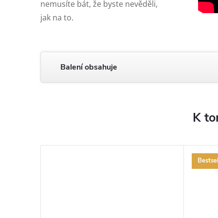
nemusíte bát, že byste nevěděli,
jak na to.
Balení obsahuje
K to
Bestsel
ZDARMA
ZDARMA