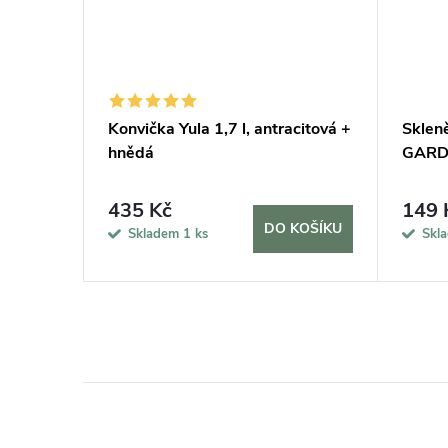
Konvička Yula 1,7 l, antracitová +
Sklen
hnědá
GARDN
435 Kč
149 
KOŠÍKU
DO KOŠÍKU
Skladem
1 ks
Skl