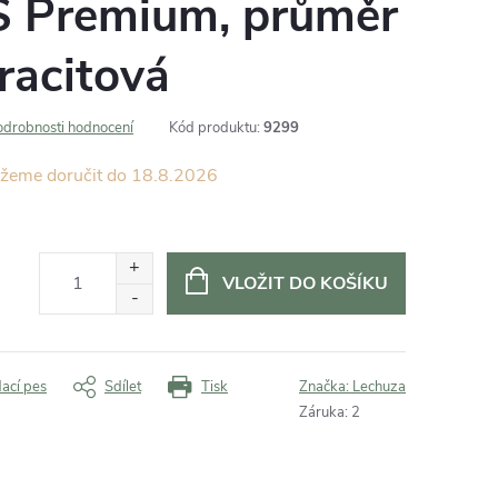
LS Premium, průměr
racitová
odrobnosti hodnocení
Kód produktu:
9299
18.8.2026
VLOŽIT DO KOŠÍKU
dací pes
Sdílet
Tisk
Značka:
Lechuza
Záruka
:
2