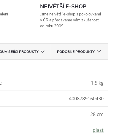
NEJVĚTŠÍ E-SHOP
alení
Jsme největší e-shop s pokojovkami
v ČR a předáváme vám zkušenosti
od roku 2009.
OUVISEJÍCÍ PRODUKTY
PODOBNÉ PRODUKTY
t
:
1.5 kg
4008789160430
28 cm
plast