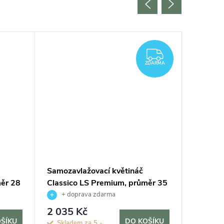
ZDARMA
ZDARMA
Samozavlažovací květináč
Samozav
měr 28
Classico LS Premium, průměr 35
Classic
cm, hnědá (taupe)
cm, ant
+ doprava zdarma
+ do
2 035 Kč
2 035
ŠÍKU
DO KOŠÍKU
Skladem za 5 -
Sklade