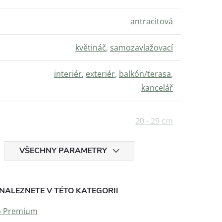
antracitová
květináč
,
samozavlažovací
interiér
,
exteriér
,
balkón/terasa
,
kancelář
20 - 29 cm
VŠECHNY PARAMETRY
NALEZNETE V TÉTO KATEGORII
co Premium