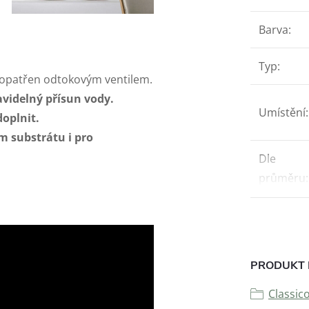
Barva
:
Typ
:
 opatřen odtokovým ventilem.
videlný přísun vody.
Umístění
:
doplnit.
m substrátu i pro
Dle
průměru
:
PRODUKT 
Classi