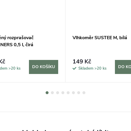
ěný rozprašovač
Vlhkoměr SUSTEE M, bílá
ERS 0,5 l, čirá
Kč
149 Kč
DO KOŠÍKU
DO KO
adem
>20 ks
Skladem
>20 ks