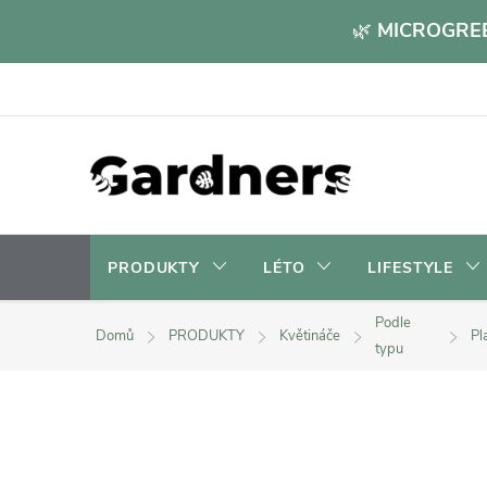
Přejít
🌿
MICROGREE
na
obsah
PRODUKTY
LÉTO
LIFESTYLE
Podle
Domů
PRODUKTY
Květináče
Pl
typu