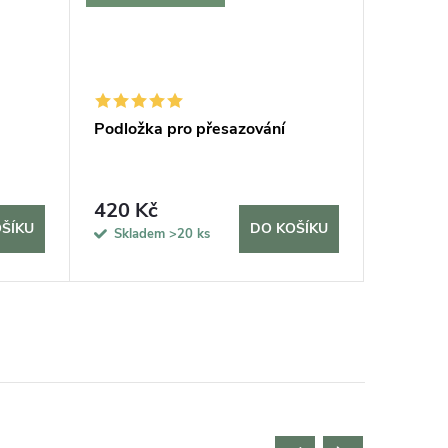
Podložka pro přesazování
Zeolitov
LECHUZ
420 Kč
185 K
ŠÍKU
DO KOŠÍKU
Skladem
>20 ks
Sklad