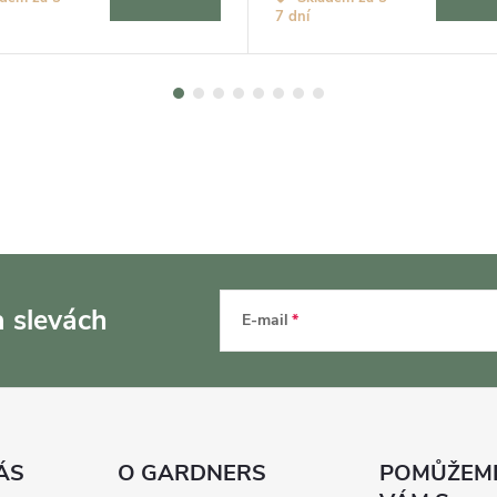
7 dní
a slevách
E-mail
ÁS
O GARDNERS