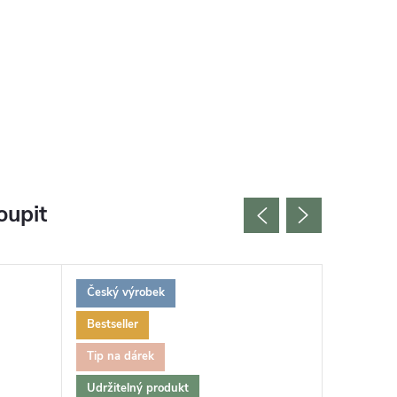
oupit
Český výrobek
Bestseller
Tip na dárek
Udržitelný produkt