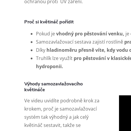
ochranou proti UV záření.
Proč si květináč pořídit
Pokud je
vhodný pro pěstování venku,
je
Samozavlažovací sestava zajistí rostlině
pra
Díky
hladinoměru
přesně víte, kdy vodu 
Truhlík lze využít
pro pěstování v klasické
hydroponii.
Výhody samozavlažovacího
květináče
Ve videu uvidíte podrobně krok za
krokem, proč je samozavlažovací
systém tak výhodný a jak celý
květináč sestavit, takže se