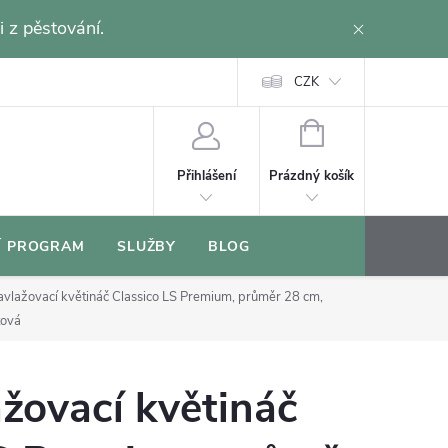
i z pěstování.
CZK
NÁKUPNÍ
KOŠÍK
Prázdný košík
Přihlášení
Í PROGRAM
SLUŽBY
BLOG
vlažovací květináč Classico LS Premium, průměr 28 cm,
tová
žovací květináč