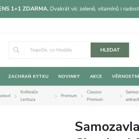
NS 1+1 ZDARMA.
Dvakrát víc zeleně, vitamínů i radost
HLEDAT
ZACHRAŇ KYTKU
NOVINKY
AKCE
VĚRNOSTN
Květináče
Classico
Samoza
astové
Premium
Lechuza
Premium
antraci
Samozavla