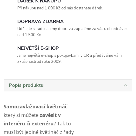
DÁREK K NÁKUPU
Při nákupu nad 1 000 Kč od nás dostanete dárek.
DOPRAVA ZDARMA
Udělejte si radost a my dopravu zaplatíme za vás u objednávek
nad 1 500 Kč.
NEJVĚTŠÍ E-SHOP
Jsme největší e-shop s pokojovkami v ČR a předáváme vám
zkušenosti od roku 2009.
Popis produktu
Samozavlažovací květináč
,
který si můžete
zavěsit v
interiéru či exteriéru
? Tak to
musí být jedině květináč z řady