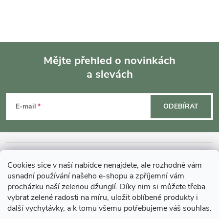
Mějte přehled o novinkách
a slevách
Z
á
E-mail
ODEBÍRAT
p
a
INFORMACE O NÁKUPU
Cookies sice v naší nabídce nenajdete, ale rozhodně vám
t
usnadní používání našeho e-shopu a zpříjemní vám
MOHLO BY VÁS ZAJÍMAT
procházku naší zelenou džunglí. Díky nim si můžete třeba
vybrat zelené radosti na míru, uložit oblíbené produkty i
í
další vychytávky, a k tomu všemu potřebujeme váš souhlas.
O GARDNERS