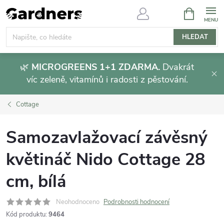
Přejít
NÁKUPNÍ
KOŠÍK
na
obsah
HLEDAT
🌿
MICROGREENS 1+1 ZDARMA.
Dvakrát
víc zeleně, vitamínů i radosti z pěstování.
Cottage
Samozavlažovací závěsný
květináč Nido Cottage 28
cm, bílá
Neohodnoceno
Podrobnosti hodnocení
Kód produktu:
9464