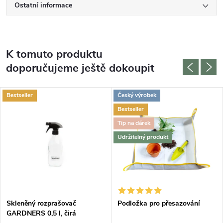
Ostatní informace
K tomuto produktu
doporučujeme ještě dokoupit
Bestseller
Český výrobek
Bestseller
Tip na dárek
Udržitelný produkt
Skleněný rozprašovač
Podložka pro přesazování
GARDNERS 0,5 l, čirá