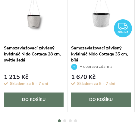
Z
ZDARMA
Samozavlažovací závěsný
Samozavlažovací závěsný
květináč Nido Cottage 28 cm,
květináč Nido Cottage 35 cm,
světle šedá
bílá
+ doprava zdarma
1 215 Kč
1 670 Kč
Skladem za 5 - 7 dní
Skladem za 5 - 7 dní
DO KOŠÍKU
DO KOŠÍKU