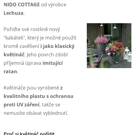
NIDO COTTAGE
od výrobce
Lechuza
.
Pořiďte své rostlině nový
"kabátek", který je možné použít
kromě zavěšení
i jako klasický
květináč
. Jeho povrch zdobí
příjemná úprava
imitující
ratan
.
Květináče jsou vyrobené
z
kvalitního plastu s ochranou
proti UV záření
, takže se
nemusíte obávat vyblednutí.
Proč si květináč pořídit