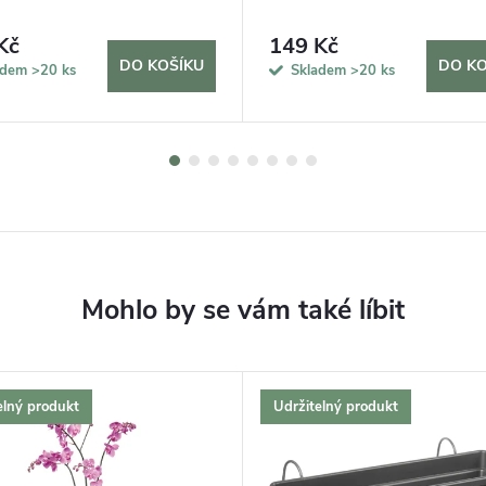
Kč
149 Kč
DO KOŠÍKU
DO KO
adem
>20 ks
Skladem
>20 ks
elný produkt
Udržitelný produkt