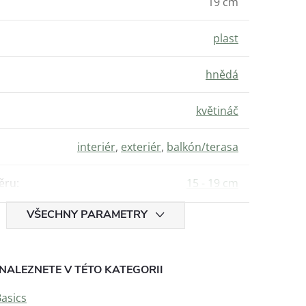
19 cm
plast
hnědá
květináč
interiér
,
exteriér
,
balkón/terasa
ěru
:
15 - 19 cm
VŠECHNY PARAMETRY
NALEZNETE V TÉTO KATEGORII
asics