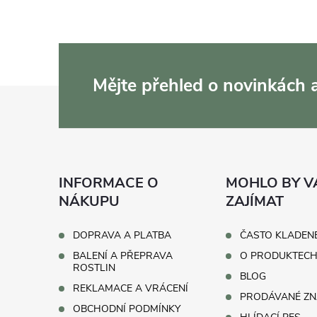
Mějte přehled o novinkách
Z
á
p
INFORMACE O
MOHLO BY V
a
NÁKUPU
ZAJÍMAT
t
DOPRAVA A PLATBA
ČASTO KLADEN
BALENÍ A PŘEPRAVA
O PRODUKTEC
í
ROSTLIN
BLOG
REKLAMACE A VRÁCENÍ
PRODÁVANÉ ZN
OBCHODNÍ PODMÍNKY