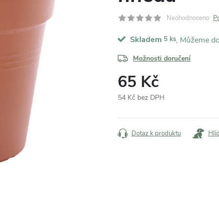
Neohodnoceno
P
Skladem
5 ks
Možnosti doručení
65 Kč
54 Kč bez DPH
Měrná
cena:
Dotaz k produktu
Hlí