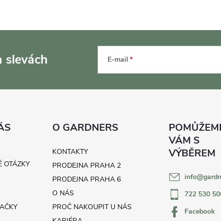
a slevách
E-mail
ÁS
O GARDNERS
KONTAKTY
É OTÁZKY
PRODEJNA PRAHA 2
info
@
gardn
H
PRODEJNA PRAHA 6
O NÁS
722 530 50
AČKY
PROČ NAKOUPIT U NÁS
Facebook
KARIÉRA