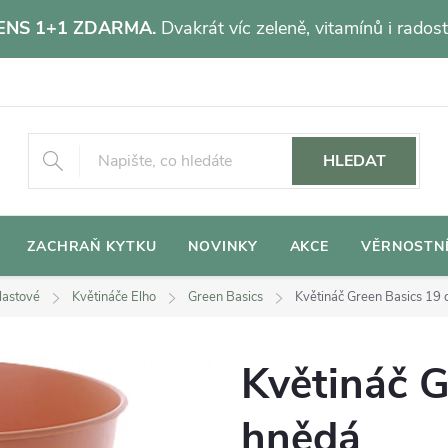
NS 1+1 ZDARMA.
Dvakrát víc zeleně, vitamínů i radost
HLEDAT
ZACHRAŇ KYTKU
NOVINKY
AKCE
VĚRNOSTN
lastové
Květináče Elho
Green Basics
Květináč Green Basics 19 
Květináč G
hnědá