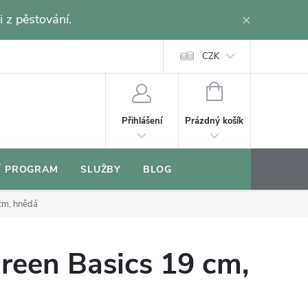
i z pěstování.
CZK
NÁKUPNÍ
KOŠÍK
Prázdný košík
Přihlášení
Í PROGRAM
SLUŽBY
BLOG
cm, hnědá
reen Basics 19 cm,