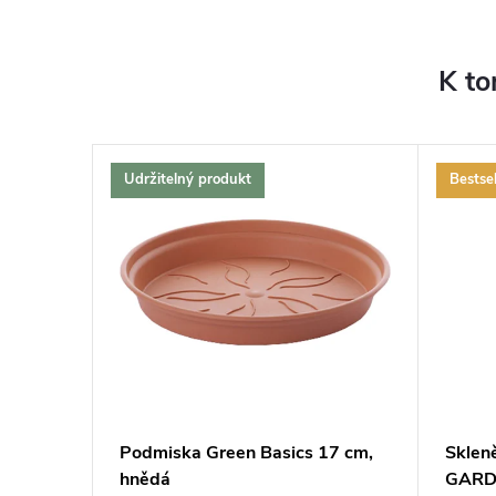
K to
Udržitelný produkt
Bestsel
ZDARMA
ZDARMA
Podmiska Green Basics 17 cm,
Sklen
hnědá
GARDN