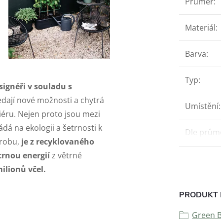
Průměr
:
Materiál
:
Barva
:
Typ
:
signéři v souladu s
dají nové možnosti a chytrá
Umístění
:
riéru. Nejen proto jsou mezi
ádá na ekologii a šetrnosti k
Dle prům
ýrobu,
je z recyklovaného
trnou energií
z větrné
ilionů včel.
PRODUKT 
Green B