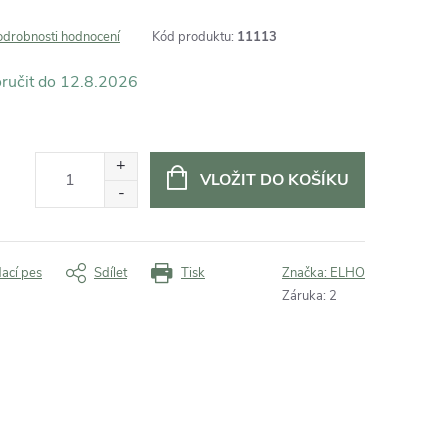
odrobnosti hodnocení
Kód produktu:
11113
12.8.2026
VLOŽIT DO KOŠÍKU
dací pes
Sdílet
Tisk
Značka:
ELHO
Záruka
:
2