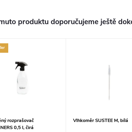
muto produktu doporučujeme ještě dok
ler
ěný rozprašovač
Vlhkoměr SUSTEE M, bílá
ERS 0,5 l, čirá