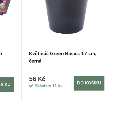
h
Květináč Green Basics 17 cm,
Květiná
černá
zelená
56 Kč
68 Kč
DO KOŠÍKU
ŠÍKU
Skladem
11 ks
Sklad