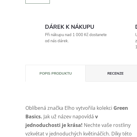
DÁREK K NÁKUPU
Při nákupu nad 1 000 Kč dostanete
U
od nás dárek.
z
1
POPIS PRODUKTU
RECENZE
Oblíbená značka Elho vytvořila kolekci
Green
Basics.
Jak už název napovídá
v
jednoduchosti je krása!
Nechte vaše rostliny
vzkvétat v jednoduchých květináčích. Díky této