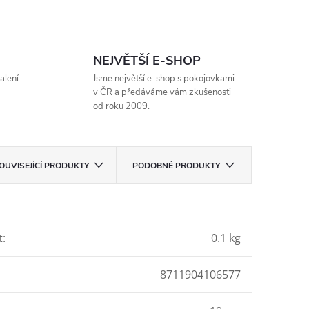
NEJVĚTŠÍ E-SHOP
alení
Jsme největší e-shop s pokojovkami
v ČR a předáváme vám zkušenosti
od roku 2009.
OUVISEJÍCÍ PRODUKTY
PODOBNÉ PRODUKTY
t
:
0.1 kg
8711904106577