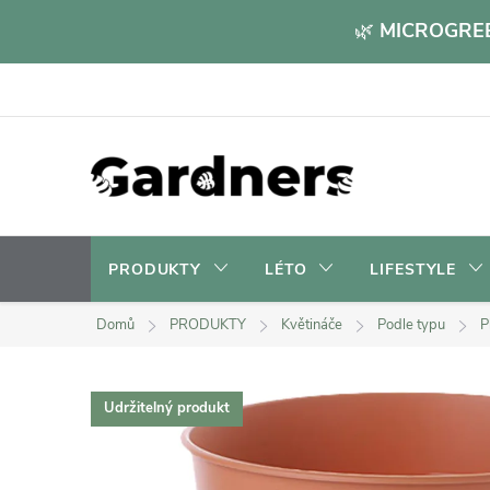
Přejít
🌿
MICROGREE
na
obsah
PRODUKTY
LÉTO
LIFESTYLE
Domů
PRODUKTY
Květináče
Podle typu
P
Udržitelný produkt