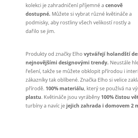
kolekci je zahradničení příjemné a
cenově
dostupné.
Můžete si vybrat různé květináče a
podmisky, aby rostliny všech velikostí rostly a
dařilo se jim.
Produkty od značky Elho
vytvářejí holandští de
nejnovějšími designovými trendy.
Neustále hle
řešení, takže se můžete obklopit přírodou i inte
zákazníky tak oblíbené. Značka Elho si velice zakl
přírodě.
100% materiálu
, který se používá na v
plastu
. Květináče jsou vyráběny
100% čistou vě
turbíny a navíc je
jejich zahrada i domovem 2 m