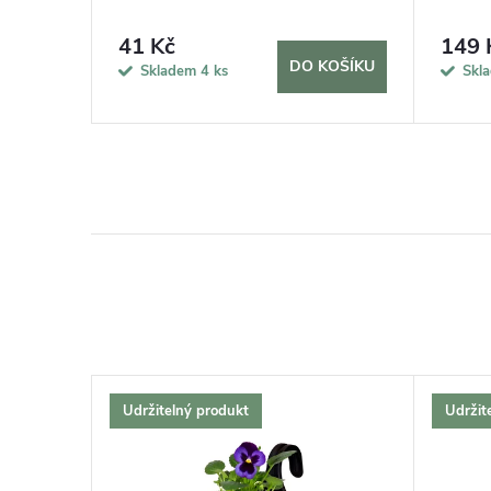
41 Kč
149 
KOŠÍKU
DO KOŠÍKU
Skladem
4 ks
Skl
Udržitelný produkt
Udržit