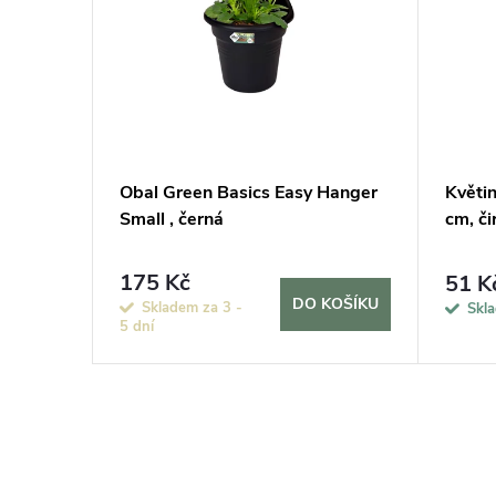
t 10 ks
Obal Green Basics Easy Hanger
Květi
Small , černá
cm, či
175 Kč
51 K
KOŠÍKU
DO KOŠÍKU
Skladem za 3 -
Skl
5 dní