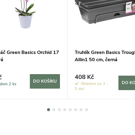
náč Green Basics Orchid 17
Truhlík Green Basics Troug
rá
Allin1 50 cm, černá
408 Kč
č
DO KOŠÍKU
DO KO
Skladem za 3 -
adem
2 ks
5 dní