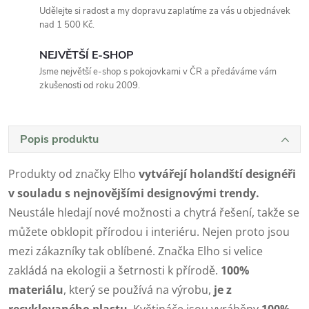
Udělejte si radost a my dopravu zaplatíme za vás u objednávek
nad 1 500 Kč.
NEJVĚTŠÍ E-SHOP
Jsme největší e-shop s pokojovkami v ČR a předáváme vám
zkušenosti od roku 2009.
Popis produktu
Produkty od značky Elho
vytvářejí holandští designéři
v souladu s nejnovějšími designovými trendy.
Neustále hledají nové možnosti a chytrá řešení, takže se
můžete obklopit přírodou i interiéru. Nejen proto jsou
mezi zákazníky tak oblíbené. Značka Elho si velice
zakládá na ekologii a šetrnosti k přírodě.
100%
materiálu
, který se používá na výrobu,
je z
recyklovaného plastu
. Květináče jsou vyráběny
100%