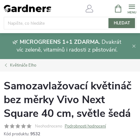
Přejít
NÁKUPNÍ
KOŠÍK
na
obsah
HLEDAT
🌿
MICROGREENS 1+1 ZDARMA.
Dvakrát
víc zeleně, vitamínů i radosti z pěstování.
Květináče Elho
Samozavlažovací květináč
bez měrky Vivo Next
Square 40 cm, světle šedá
Neohodnoceno
Podrobnosti hodnocení
Kód produktu:
9532