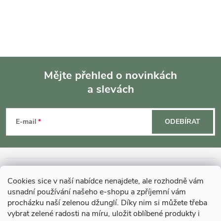
Mějte přehled o novinkách
a slevách
Z
á
E-mail
ODEBÍRAT
p
a
INFORMACE O NÁKUPU
Cookies sice v naší nabídce nenajdete, ale rozhodně vám
t
usnadní používání našeho e-shopu a zpříjemní vám
MOHLO BY VÁS ZAJÍMAT
procházku naší zelenou džunglí. Díky nim si můžete třeba
vybrat zelené radosti na míru, uložit oblíbené produkty i